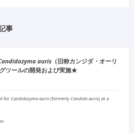
記事
Candidozyma auris
（旧称カンジダ・オーリ
グツールの開発および実施★
l for 
Candidozyma auris
 (formerly 
Candida auris
) at a 
bo
