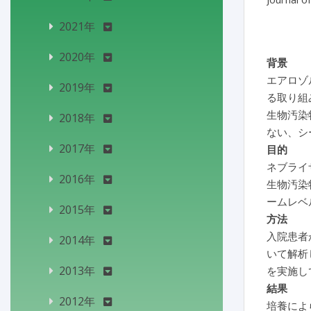
2021年
2020年
背景
エアロゾ
2019年
る取り組
生物汚染
2018年
ない、シ
2017年
目的
ネブライ
2016年
生物汚染
ームレベ
2015年
方法
入院患者
2014年
いて解析
2013年
を実施し
結果
2012年
培養によ