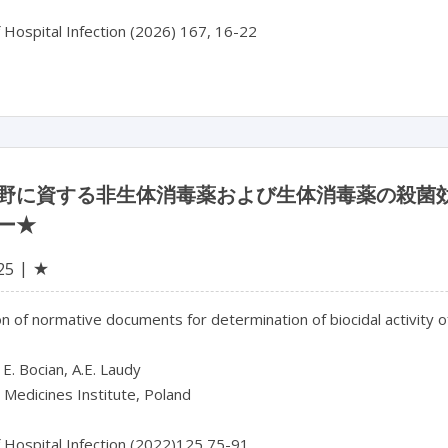
f Hospital Infection (2026) 167, 16-22
野に資する非生体消毒薬および生体消毒薬の殺菌
ー★
★
25
on of normative documents for determination of biocidal activity o
 E. Bocian, A.E. Laudy

 Medicines Institute, Poland

f Hospital Infection (2022)125,75-91
