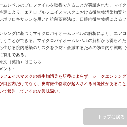
ームレベルのプロファイルを取得できることが実証された。マイク
特定により、エアロゾルフェイスマスクにおける微生物汚染物質と
レボフロキサシンを用いた抗菌薬療法は、口腔内微生物叢によるフ
ンシングに基づくマイクロバイオームレベルの解析により、エアロ
行うことができる。マイクロバイオームレベルの解析から得られた
ら生じる院内感染のリスクを予防・低減するための効果的な戦略（
に有用である。
原文（英語）はこちら
メント
：
ルフェイスマスクの微生物汚染を培養によらず、シークエンシング
が口腔内だけでなく、皮膚微生物叢が起因される可能性があること
いて報告しているのが興味深い。
トップに戻る