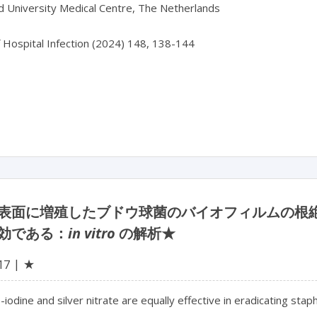
 University Medical Centre, The Netherlands

f Hospital Infection (2024) 148, 138-144

表面に増殖したブドウ球菌のバイオフィルムの根
効である：
in vitro
の解析★
★
17
iodine and silver nitrate are equally effective in eradicating staph