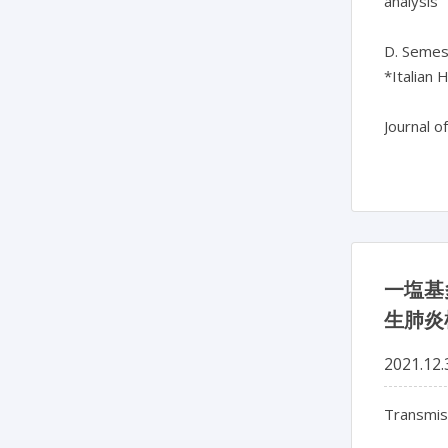
analysis

D. Semesh
*Italian 
一塩基
生肺炎
2021.12.
Transmis