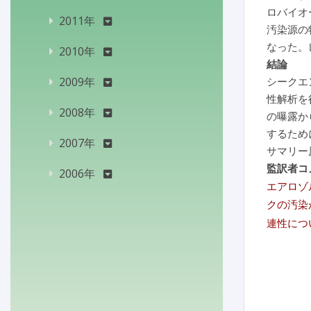
ロバイオ
2011年
汚染源の
なった。
2010年
結論
2009年
シークエ
性解析を
2008年
の曝露か
するため
2007年
サマリー
監訳者コ
2006年
エアロゾ
クの汚染
連性につ