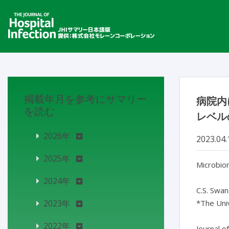
掲載年月を参考にサマリー
病院内
を読む
レベル
2026年
2023.04.
2025年
Microbiom
2024年
C.S. Swans
2023年
*The Uni
2022年
Journal o