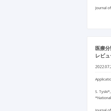
Journal o
医療分
レビュ
2022.07.
Applicati
S. Tyski*,
*National
Journal o