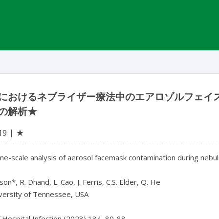
におけるネブライザー療法中のエアロゾルフェイ
の解析★
★
19
e-scale analysis of aerosol facemask contamination during nebuliz
on*, R. Dhand, L. Cao, J. Ferris, C.S. Elder, Q. He

versity of Tennessee, USA

f Hospital Infection (2023) 134, 80-88
