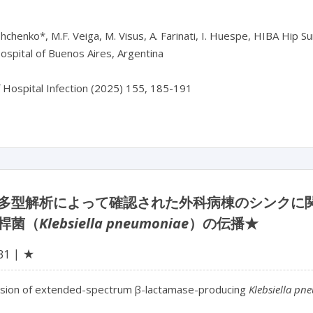
chenko*, M.F. Veiga, M. Visus, A. Farinati, I. Huespe, HIBA Hip Surge
Hospital of Buenos Aires, Argentina

多型解析によって確認された外科病棟のシンクに関
桿菌（
Klebsiella pneumoniae
）の伝播★
★
31
sion of extended-spectrum β-lactamase-producing 
Klebsiella pn