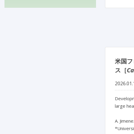
米国フ
ス［
Ca
2026.01.
Developm
large hea
A. Jimene
*Universi