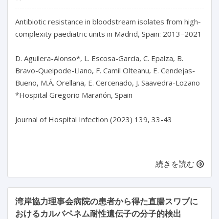
Antibiotic resistance in bloodstream isolates from high-
complexity paediatric units in Madrid, Spain: 2013–2021

D. Aguilera-Alonso*, L. Escosa-García, C. Epalza, B. 
Bravo-Queipode-Llano, F. Camil Olteanu, E. Cendejas-
Bueno, M.Á. Orellana, E. Cercenado, J. Saavedra-Lozano

*Hospital Gregorio Marañón, Spain

Journal of Hospital Infection (2023) 139, 33-43

続きを読む
湾岸協力理事会病院の患者から得た直腸スワブに
おけるカルバペネム耐性遺伝子の分子的検出