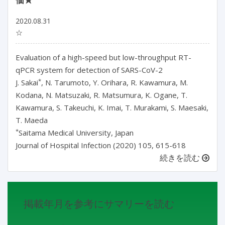
2020.08.31
☆
Evaluation of a high-speed but low-throughput RT-
qPCR system for detection of SARS-CoV-2
*
J. Sakai
, N. Tarumoto, Y. Orihara, R. Kawamura, M.
Kodana, N. Matsuzaki, R. Matsumura, K. Ogane, T.
Kawamura, S. Takeuchi, K. Imai, T. Murakami, S. Maesaki,
T. Maeda
*
Saitama Medical University, Japan
Journal of Hospital Infection (2020) 105, 615-618
続きを読む
掲載年月を参考にサマリーを読む