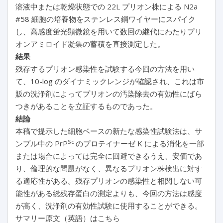
溶液中または乾燥状態での 22L プリオン株による N2a
#58 細胞の培養物をステンレス鋼ワイヤーにスパイク
し、高感度蛍光顕微鏡を用いて数回の継代にわたりプリ
オンアミロイド凝集の蓄積を直接測定した。
結果
残存するプリオン感染性を試験する今回の方法を用い
て、10-log のダイナミックレンジが確認され、これは市
販の洗浄剤によってプリオンの汚染除去の有効性にばら
つきがあることを立証するものであった。
結論
本稿で提示した細胞ベースの新たな感染性試験法は、サ
Sc
ンプル中の PrP
のプロテイナーゼ K による消化を一部
または場合によっては完全に回避できるうえ、安価であ
り、倫理的な問題がなく、異なるプリオン株検出に対す
る適応性がある。残存プリオンの感染性と相関しない可
能性がある総残存蛋白の測定よりも、今回の方法は感度
が高く、洗浄剤の有効性試験に使用することができる。
サマリー原文（英語）はこちら