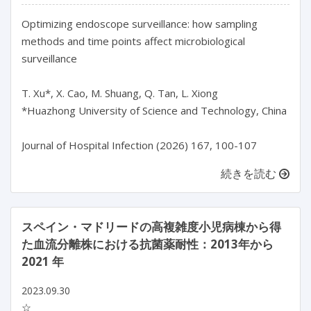
Optimizing endoscope surveillance: how sampling 
methods and time points affect microbiological 
surveillance

T. Xu*, X. Cao, M. Shuang, Q. Tan, L. Xiong

*Huazhong University of Science and Technology, China

Journal of Hospital Infection (2026) 167, 100-107
続きを読む
スペイン・マドリードの高複雑度小児病棟から得
た血流分離株における抗菌薬耐性：2013年から
2021 年
2023.09.30
☆