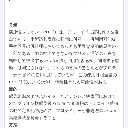
背景
Sc
病原性プリオン（PrP
）は、アミロイドに富む疎水性蛋
白であり、手術器具表面に強固に付着し、再利用可能な
手術器具の再処理においてもっとも困難な標的病原体の
一部である。他の検出できないなプリオン汚染の存在を
増幅して検出する
in-vitro
法が利用できるが、関連する感
染性は測定されない。これらの方法のほとんどがプロテ
イナーゼ K の使用に頼っているが、この使用は相当量の
Sc
PrP
消失につながり、偽陰性となる可能性がある。
目的
感染組織およびスパイクしたステンレス鋼表面における
22L プリオン株感染後の N2a #58 細胞のアミロイド蓄積
の動的定量化のために、プロテイナーゼ非処理の
in-situ
高感度法を開発すること。
方法