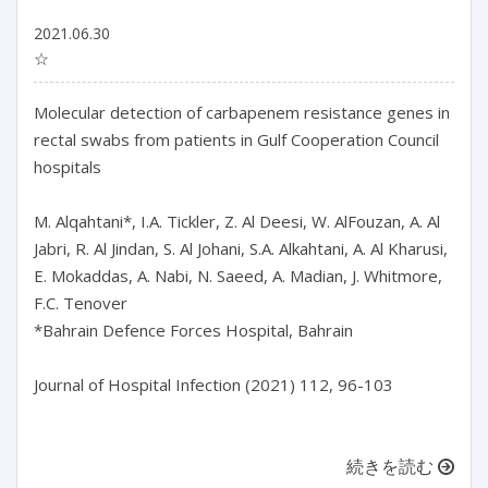
2021.06.30
☆
Molecular detection of carbapenem resistance genes in
rectal swabs from patients in Gulf Cooperation Council
hospitals
M. Alqahtani*, I.A. Tickler, Z. Al Deesi, W. AlFouzan, A. Al
Jabri, R. Al Jindan, S. Al Johani, S.A. Alkahtani, A. Al Kharusi,
E. Mokaddas, A. Nabi, N. Saeed, A. Madian, J. Whitmore,
F.C. Tenover
*Bahrain Defence Forces Hospital, Bahrain
Journal of Hospital Infection (2021) 112, 96-103
続きを読む