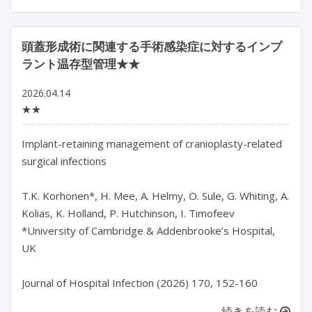
頭蓋形成術に関連する手術感染症に対するインプ
ラント温存型管理★★
2026.04.14
★★
Implant-retaining management of cranioplasty-related 
surgical infections

T.K. Korhonen*, H. Mee, A. Helmy, O. Sule, G. Whiting, A. 
Kolias, K. Holland, P. Hutchinson, I. Timofeev

*University of Cambridge & Addenbrooke’s Hospital, 
UK

続きを読む