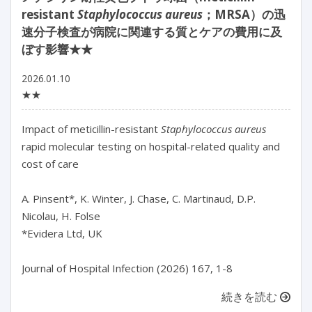
resistant
Staphylococcus aureus
；MRSA）の迅
速分子検査が病院に関連する質とケアの費用に及
ぼす影響★★
2026.01.10
★★
Impact of meticillin-resistant 
Staphylococcus aureus 
rapid molecular testing on hospital-related quality and 
cost of care

A. Pinsent*, K. Winter, J. Chase, C. Martinaud, D.P. 
Nicolau, H. Folse

*Evidera Ltd, UK

Journal of Hospital Infection (2026) 167, 1-8
続きを読む