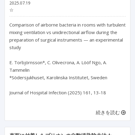
2025.07.19
☆
Comparison of airborne bacteria in rooms with turbulent 
mixing ventilation vs unidirectional airflow during the 
preparation of surgical instruments — an experimental 
study

E. Torbjörnsson*, C. Olivecrona, A. Lööf Ngo, A. 
Tammelin

*Södersjukhuset, Karolinska Institutet, Sweden

Journal of Hospital Infection (2025) 161, 13-18

続きを読む