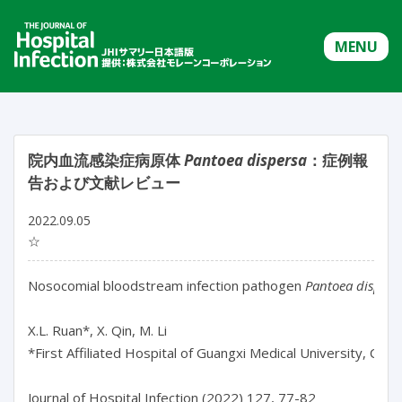
MENU
院内血流感染症病原体
Pantoea dispersa
：症例報
告および文献レビュー
2022.09.05
☆
Nosocomial bloodstream infection pathogen 
Pantoea dispers
X.L. Ruan*, X. Qin, M. Li

*First Affiliated Hospital of Guangxi Medical University, China

Journal of Hospital Infection (2022) 127, 77-82
