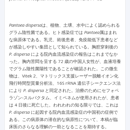
Pantoea dispersa
は、植物、土壌、水中によく認められる
グラム陰性菌である。ヒト感染症では
Pantoea
属はまれ
な病原体である。乳児、術後患者、免疫能低下患者など
が感染しやすい集団として知られている。胸腔穿刺後の
P. dispersa
による院内血流感染症の報告はこれまでなか
った。胸内苦悶を呈する 72 歳の中国人女性が、血液培養
でグラム陰性菌陽性であることが確認された。この微生
物は、Vitek 2、マトリックス支援レーザー脱離イオン化
飛行時間型質量分析法、16S rRNA 遺伝子シークエンス法
により
P. dispersa
と同定された。治療のためにセフォペ
ラゾン‐スルバクタム、イミペネムが使用されたが、患者
は 4 日後に死亡した。われわれの知る限りでは、これは
P. dispersa
に起因する院内血流感染症の中国初の症例で
ある。この病原体の潜在的な病原性について、本稿が臨
床医のさらなる理解の一助となることを期待する。