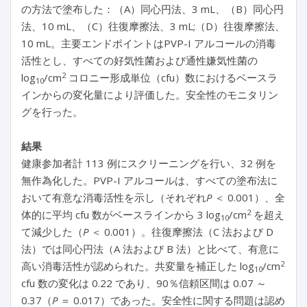
の方法で塗布した：（A）同心円法、3 mL、（B）同心円
法、10 mL、（C）往復摩擦法、3 mL;（D）往復摩擦法、
10 mL。主要エンドポイントはPVP-I アルコールの消毒
活性とし、すべての好気性菌および通性嫌気性菌の
2
log
/cm
コロニー形成単位（cfu）数におけるベースラ
10
インからの変化量により評価した。安全性のモニタリン
グを行った。
結果
健康参加者計 113 例にスクリーニングを行い、32 例を
無作為化した。PVP-I アルコールは、すべての塗布法に
おいて有意な消毒活性を示し（それぞれ
P
＜ 0.001）、全
2
体的に平均 cfu 数がベースラインから 3 log
/cm
を超え
10
て減少した（
P
＜ 0.001）。往復摩擦法（C 法および D
法）では同心円法（A 法および B 法）と比べて、有意に
2
高い消毒活性が認められた。共変量を補正した log
/cm
10
cfu 数の変化は 0.22 であり、90％信頼区間は 0.07 ～
0.37（
P
＝ 0.017）であった。安全性に関する問題は認め