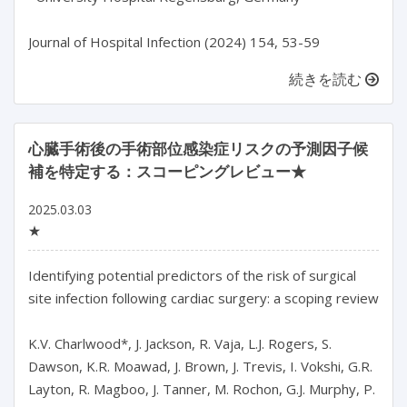
続きを読む
心臓手術後の手術部位感染症リスクの予測因子候
補を特定する：スコーピングレビュー★
2025.03.03
★
Identifying potential predictors of the risk of surgical 
site infection following cardiac surgery: a scoping review

K.V. Charlwood*, J. Jackson, R. Vaja, L.J. Rogers, S. 
Dawson, K.R. Moawad, J. Brown, J. Trevis, I. Vokshi, G.R. 
Layton, R. Magboo, J. Tanner, M. Rochon, G.J. Murphy, P. 