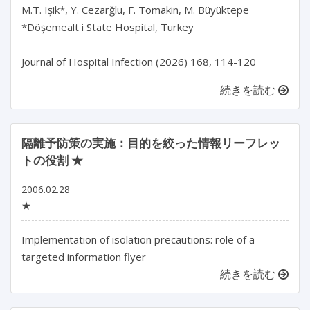
M.T. Ișik*, Y. Cezarğlu, F. Tomakin, M. Büyüktepe

*Döșemealt i State Hospital, Turkey

Journal of Hospital Infection (2026) 168, 114-120
続きを読む
隔離予防策の実施：目的を絞った情報リーフレッ
トの役割 ★
2006.02.28
★
Implementation of isolation precautions: role of a
targeted information flyer
続きを読む