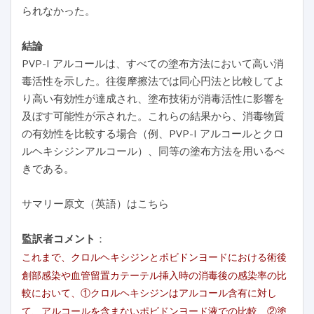
られなかった。
結論
PVP-I アルコールは、すべての塗布方法において高い消
毒活性を示した。往復摩擦法では同心円法と比較してよ
り高い有効性が達成され、塗布技術が消毒活性に影響を
及ぼす可能性が示された。これらの結果から、消毒物質
の有効性を比較する場合（例、PVP-I アルコールとクロ
ルヘキシジンアルコール）、同等の塗布方法を用いるべ
きである。
サマリー原文（英語）はこちら
監訳者コメント
：
これまで、クロルヘキシジンとポビドンヨードにおける術後
創部感染や血管留置カテーテル挿入時の消毒後の感染率の比
較において、①クロルヘキシジンはアルコール含有に対し
て、アルコールを含まないポビドンヨード液での比較、②塗