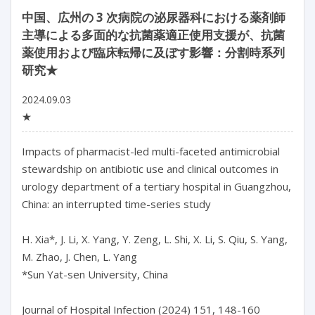
中国、広州の 3 次病院の泌尿器科における薬剤師
主導による多面的な抗菌薬適正使用支援が、抗菌
薬使用および臨床転帰に及ぼす影響：分割時系列
研究★
2024.09.03
★
Impacts of pharmacist-led multi-faceted antimicrobial 
stewardship on antibiotic use and clinical outcomes in 
urology department of a tertiary hospital in Guangzhou, 
China: an interrupted time-series study

H. Xia*, J. Li, X. Yang, Y. Zeng, L. Shi, X. Li, S. Qiu, S. Yang, 
M. Zhao, J. Chen, L. Yang

*Sun Yat-sen University, China

Journal of Hospital Infection (2024) 151, 148-160
