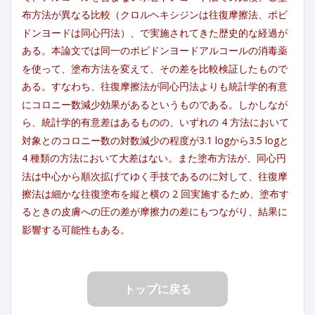
布方法が異なる比較（クロルヘキシジンは往復摩擦法、ポビ
ドンヨードは同心円法）、で実施されてきた歴史的な経過が
ある。本論文では同一のポビドンヨードアルコールの消毒薬
を使って、塗布方法を変えて、その差を比較検証したもので
ある。すなわち、往復摩擦法が同心円法よりも統計学的有意
にコロニー数減少効果があるというものである。しかしなが
ら、統計学的有意差はあるものの、いずれの 4 方法において
対象とのコロニー数の対数減少の程度が3.1 logから3.5 logと
4 種類の方法において大差はない。また塗布方法が、同心円
法は中心から順次拡げてゆく手技であるのに対して、往復摩
擦法は細かな往復塗布を縦と横の 2 回実施するため、塗布す
るときの皮膚への圧の差が摩擦力の差にもつながり、結果に
影響する可能性もある。
トップに戻る