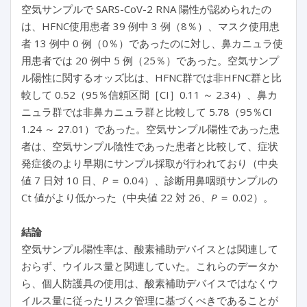
空気サンプルで SARS-CoV-2 RNA 陽性が認められたの
は、HFNC使用患者 39 例中 3 例（8％）、マスク使用患
者 13 例中 0 例（0％）であったのに対し、鼻カニュラ使
用患者では 20 例中 5 例（25％）であった。空気サンプ
ル陽性に関するオッズ比は、HFNC群では非HFNC群と比
較して 0.52（95％信頼区間［CI］0.11 ～ 2.34）、鼻カ
ニュラ群では非鼻カニュラ群と比較して 5.78（95％CI
1.24 ～ 27.01）であった。空気サンプル陽性であった患
者は、空気サンプル陰性であった患者と比較して、症状
発症後のより早期にサンプル採取が行われており（中央
値 7 日対 10 日、
P
＝ 0.04）、診断用鼻咽頭サンプルの
Ct 値がより低かった（中央値 22 対 26、
P
＝ 0.02）。
結論
空気サンプル陽性率は、酸素補助デバイスとは関連して
おらず、ウイルス量と関連していた。これらのデータか
ら、個人防護具の使用は、酸素補助デバイスではなくウ
イルス量に従ったリスク管理に基づくべきであることが