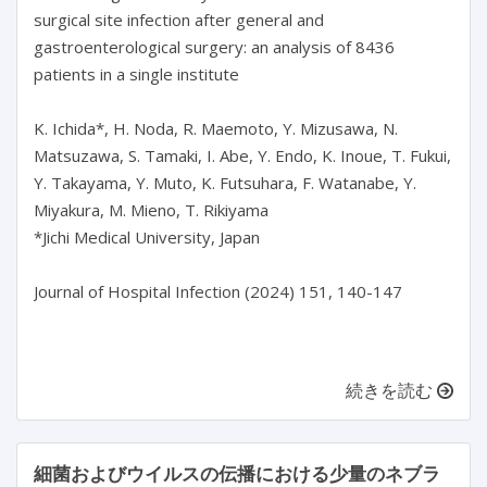
surgical site infection after general and 
gastroenterological surgery: an analysis of 8436 
patients in a single institute

K. Ichida*, H. Noda, R. Maemoto, Y. Mizusawa, N. 
Matsuzawa, S. Tamaki, I. Abe, Y. Endo, K. Inoue, T. Fukui, 
Y. Takayama, Y. Muto, K. Futsuhara, F. Watanabe, Y. 
Miyakura, M. Mieno, T. Rikiyama

*Jichi Medical University, Japan

Journal of Hospital Infection (2024) 151, 140-147

続きを読む
細菌およびウイルスの伝播における少量のネブラ