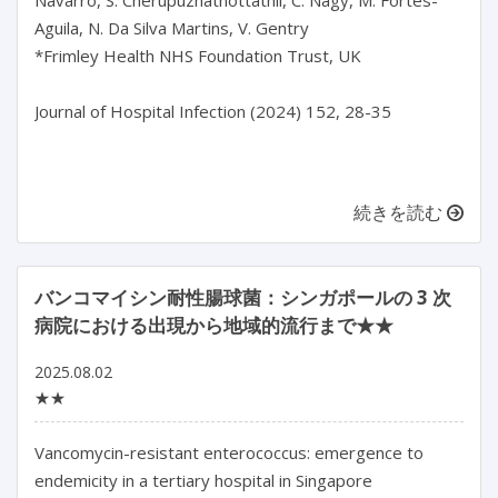
Aguila, N. Da Silva Martins, V. Gentry

*Frimley Health NHS Foundation Trust, UK

Journal of Hospital Infection (2024) 152, 28-35

続きを読む
バンコマイシン耐性腸球菌：シンガポールの 3 次
病院における出現から地域的流行まで★★
2025.08.02
★★
Vancomycin-resistant enterococcus: emergence to 
endemicity in a tertiary hospital in Singapore
