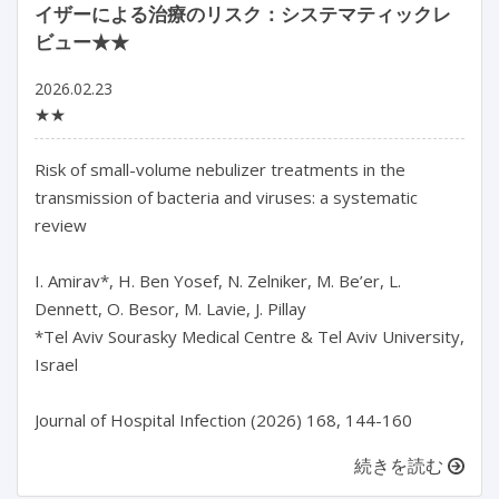
イザーによる治療のリスク：システマティックレ
ビュー★★
2026.02.23
★★
Risk of small-volume nebulizer treatments in the 
transmission of bacteria and viruses: a systematic 
review

I. Amirav*, H. Ben Yosef, N. Zelniker, M. Be’er, L. 
Dennett, O. Besor, M. Lavie, J. Pillay

*Tel Aviv Sourasky Medical Centre & Tel Aviv University, 
Israel

Journal of Hospital Infection (2026) 168, 144-160
続きを読む