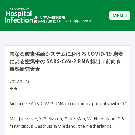
MENU
異なる酸素供給システムにおける COVID-19 患者
による空気中の SARS-CoV-2 RNA 排出：前向き
観察研究★★
2022.05.16
★★
Airborne SARS-CoV-2 RNA excretion by patients with COVID-1
M.L. Janssen*, Y.P. Klazen, P. de Man, W. Hanselaar, D.S.Y. Ong,
*Franciscus Gasthuis & Vlietland, the Netherlands
