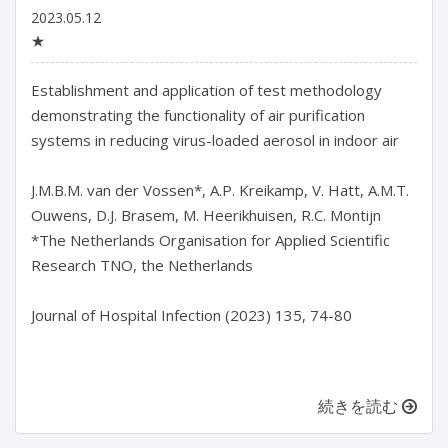
2023.05.12
★
Establishment and application of test methodology 
demonstrating the functionality of air purification 
systems in reducing virus-loaded aerosol in indoor air

J.M.B.M. van der Vossen*, A.P. Kreikamp, V. Hatt, A.M.T. 
Ouwens, D.J. Brasem, M. Heerikhuisen, R.C. Montijn

*The Netherlands Organisation for Applied Scientific 
Research TNO, the Netherlands

Journal of Hospital Infection (2023) 135, 74-80

続きを読む