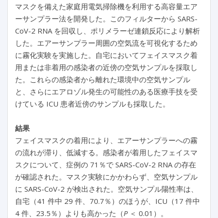
マスクを備えた家庭用電気掃除機を利用する高容量エア
ーサンプラー法を開発した。このフィルターから SARS-
CoV-2 RNA を回収し、ポリメラーゼ連鎖反応により解析
した。エアーサンプラー周囲の空気流を可視化するため
に霧化実験を実施した。自宅においてフェイスマスク着
用または非着用の感染者の近傍の空気サンプルを採取し
た。これらの感染者から離れた環境中の空気サンプル
と、さらにエアロゾル発生の可能性のある医療手技を受
けている ICU 患者近傍のサンプルも採取した。
結果
フェイスマスクの着用により、エアーサンプラーへの霧
の流れが滞り、低減する。感染者が着用したフェイスマ
スクについて、症例の 71％で SARS-CoV-2 RNA の存在
が確認された。マスク実験にかかわらず、空気サンプル
に SARS-CoV-2 が検出された。空気サンプル陽性率は、
自宅（41 件中 29 件、70.7％）のほうが、ICU（17 件中
4 件、23.5％）よりも高かった（
P
＜ 0.01）。