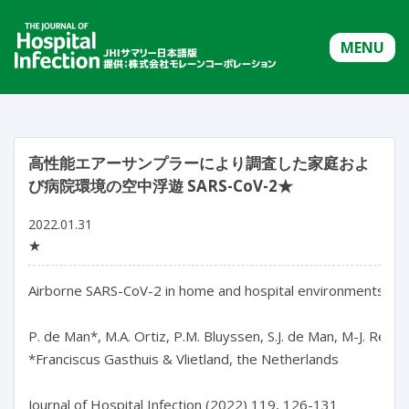
MENU
高性能エアーサンプラーにより調査した家庭およ
び病院環境の空中浮遊 SARS-CoV-2★
2022.01.31
★
Airborne SARS-CoV-2 in home and hospital environments inve
P. de Man*, M.A. Ortiz, P.M. Bluyssen, S.J. de Man, M-J. Rentme
*Franciscus Gasthuis & Vlietland, the Netherlands

Journal of Hospital Infection (2022) 119, 126-131
