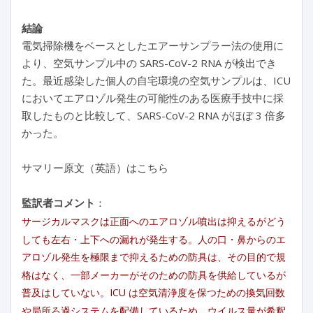
結論
電気掃除機をベースとしたエアーサンプラー法の使用に
より、空気サンプル中の SARS-CoV-2 RNA が検出でき
た。最近感染した個人の自宅環境の空気サンプルは、ICU
においてエアロゾル発生の可能性のある医療手技中に採
取したものと比較して、SARS-CoV-2 RNA がほぼ 3 倍多
かった。
サマリー原文（英語）はこちら
監訳者コメント
：
サージカルマスクは正面へのエアロゾル噴出は抑えるがどう
しても左右・上下への漏れが発生する。人の口・鼻からのエ
アロゾル発生を極限まで抑えるための防具は、その目的で規
格はなく、一部メーカーがそのための防具を供給しているが
普及はしていない。ICU は空気清浄度を保つための換気回数
や局所ろ過システムを配備しているため、ウイルス量が希釈