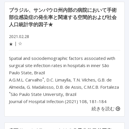
ブラジル、サンパウロ州内部の病院において手術
部位感染症の発生率と関連する空間的および社会
人口統計学的因子★
2021.02.28
☆
★
Spatial and sociodemographic factors associated with
surgical site infection rates in hospitals in inner São
Paulo State, Brazil
*
A.G.M.L. Carvalho
, D.C. Limaylla, T.N. Vilches, G.B. de
Almeida, G. Madalosso, D.B. de Assis, C.M.C.B. Fortaleza
*
São Paulo State University, Brazil
Journal of Hospital Infection (2021) 108, 181-184
続きを読む