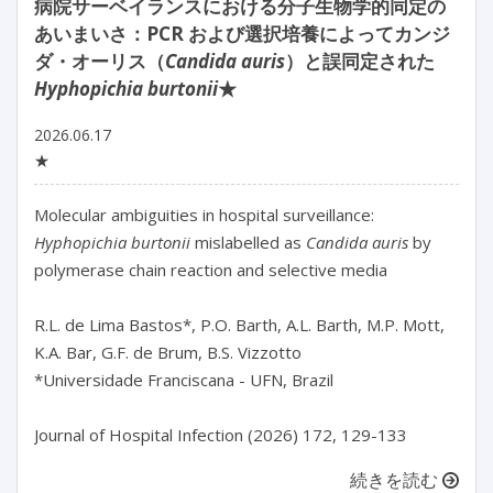
病院サーベイランスにおける分子生物学的同定の
あいまいさ：PCR および選択培養によってカンジ
ダ・オーリス（
Candida auris
）と誤同定された
Hyphopichia burtonii
★
2026.06.17
★
Molecular ambiguities in hospital surveillance: 
Hyphopichia burtonii
 mislabelled as 
Candida auris
 by 
polymerase chain reaction and selective media

R.L. de Lima Bastos*, P.O. Barth, A.L. Barth, M.P. Mott, 
K.A. Bar, G.F. de Brum, B.S. Vizzotto

*Universidade Franciscana - UFN, Brazil

Journal of Hospital Infection (2026) 172, 129-133
続きを読む