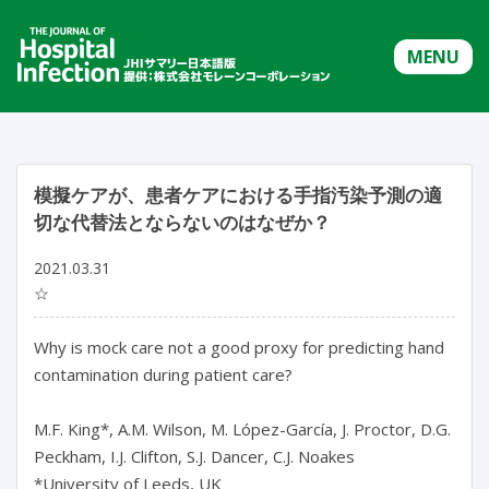
MENU
模擬ケアが、患者ケアにおける手指汚染予測の適
切な代替法とならないのはなぜか？
2021.03.31
☆
Why is mock care not a good proxy for predicting hand
contamination during patient care?
M.F. King*, A.M. Wilson, M. López-García, J. Proctor, D.G.
Peckham, I.J. Clifton, S.J. Dancer, C.J. Noakes
*University of Leeds, UK