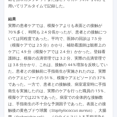
用いてリアルタイムで記録した。
結果
実際の患者ケアでは、模擬ケアよりも表面との接触が
70％多く、時間も 2.4 分長かったが、患者との接触につ
いては同程度であった。平均で、医師の回診は 7.5 分
（模擬ケアでは 2.5 分）かかり、補助看護師は観察上の
ケアに 4.9 分（模擬ケアでは 2.4 分）かかった。登録看
護師は、模擬の点滴管理では 3.2 分、実際の点滴管理で
は 3.8 分かかり、これは、接触の 44％増加を反映してい
た。患者との接触前に手指衛生が実施されたのは、実際
のケアエピソードの 51％、模擬ケアエピソードの 37％
であった。一方で、患者との接触後、病室退室時に手指
衛生を実施したのは、実際のケアを行った職員の 15％、
模擬ケアでは22％であった。病室での全体的な接触数
は、手指衛生の不十分な予測因子であった。表面との接
触後の黄色ブドウ球菌（
Staphylococcus aureus
）、大腸
菌（
Escherichia coli
）、ノロウイルスによる手指汚染を