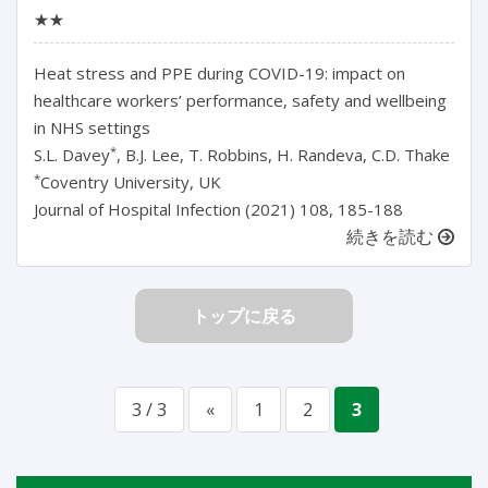
★★
Heat stress and PPE during COVID-19: impact on
healthcare workers’ performance, safety and wellbeing
in NHS settings
*
S.L. Davey
, B.J. Lee, T. Robbins, H. Randeva, C.D. Thake
*
Coventry University, UK
Journal of Hospital Infection (2021) 108, 185-188
続きを読む
トップに戻る
3 / 3
«
1
2
3