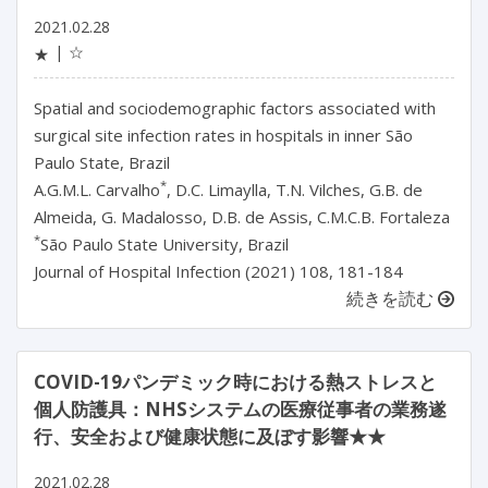
2021.02.28
☆
★
Spatial and sociodemographic factors associated with
surgical site infection rates in hospitals in inner São
Paulo State, Brazil
*
A.G.M.L. Carvalho
, D.C. Limaylla, T.N. Vilches, G.B. de
Almeida, G. Madalosso, D.B. de Assis, C.M.C.B. Fortaleza
*
São Paulo State University, Brazil
Journal of Hospital Infection (2021) 108, 181-184
続きを読む
COVID-19パンデミック時における熱ストレスと
個人防護具：NHSシステムの医療従事者の業務遂
行、安全および健康状態に及ぼす影響★★
2021.02.28