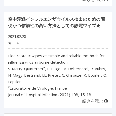
空中浮遊インフルエンザウイルス検出のための簡
便かつ信頼性の高い方法としての静電ワイプ★
2021.02.28
☆
★
Electrostatic wipes as simple and reliable methods for
influenza virus airborne detection
*
S. Marty-Quinternet
, L. Puget, A. Debernardi, R. Aubry,
N. Magy-Bertrand, J.L. Prétet, C. Chirouze, K. Bouiller, Q.
Lepiller
*
Laboratoire de Virologie, France
Journal of Hospital Infection (2021) 108, 15-18
続きを読む