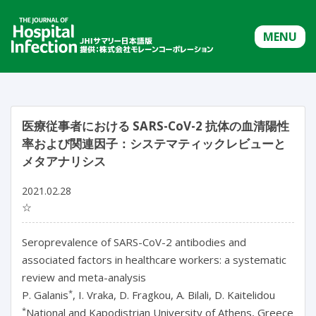
MENU
医療従事者における SARS-CoV-2 抗体の血清陽性
率および関連因子：システマティックレビューと
メタアナリシス
2021.02.28
☆
Seroprevalence of SARS-CoV-2 antibodies and
associated factors in healthcare workers: a systematic
review and meta-analysis
*
P. Galanis
, I. Vraka, D. Fragkou, A. Bilali, D. Kaitelidou
*
National and Kapodistrian University of Athens, Greece