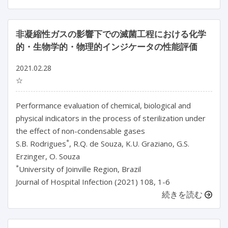
非凝縮性ガスの影響下での滅菌工程における化学
的・生物学的・物理的インジケータの性能評価
2021.02.28
☆
Performance evaluation of chemical, biological and
physical indicators in the process of sterilization under
the effect of non-condensable gases
*
S.B. Rodrigues
, R.Q. de Souza, K.U. Graziano, G.S.
Erzinger, O. Souza
*
University of Joinville Region, Brazil
Journal of Hospital Infection (2021) 108, 1-6
続きを読む