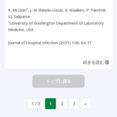
*
K. McLean
, J.-M. Balada-Llasat, A. Waalkes, P. Pancholi,
S.J. Salipante
*
University of Washington Department of Laboratory
Medicine, USA
Journal of Hospital Infection (2021) 108, 64-71
続きを読む
トップに戻る
1 / 3
1
2
3
»