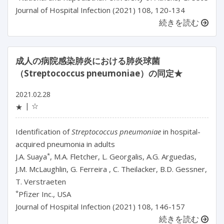
Journal of Hospital Infection (2021) 108, 120-134
続きを読む
成人の病院感染肺炎における肺炎球菌
（Streptococcus pneumoniae）の同定★
2021.02.28
☆
★
Identification of
Streptococcus pneumoniae
in hospital-
acquired pneumonia in adults
*
J.A. Suaya
, M.A. Fletcher, L. Georgalis, A.G. Arguedas,
J.M. McLaughlin, G. Ferreira , C. Theilacker, B.D. Gessner,
T. Verstraeten
*
Pfizer Inc., USA
Journal of Hospital Infection (2021) 108, 146-157
続きを読む