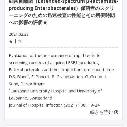
細菌目細菌（Extended-spectrum β-lactamase-
producing Enterobacterales）保菌者のスクリ
ーニングのための迅速検査の性能とその所要時間
への影響の評価★
2021.02.28
☆
★
Evaluation of the performance of rapid tests for
screening carriers of acquired ESBL-producing
Enterobacterales and their impact on turnaround time
*
D.S. Blanc
, F. Poncet, B. Grandbastien, G. Greub, L.
Senn, P. Nordmann
*
Lausanne University Hospital and University of
Lausanne, Switzerland
Journal of Hospital Infection (2021) 108, 19-24
続きを読む