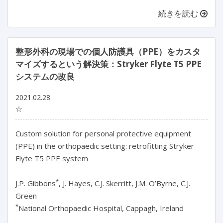
続きを読む
整形外科の現場での個人防護具（PPE）をカスタ
マイズするという解決策：Stryker Flyte T5 PPE
システムの改良
2021.02.28
☆
Custom solution for personal protective equipment
(PPE) in the orthopaedic setting: retrofitting Stryker
Flyte T5 PPE system
*
J.P. Gibbons
, J. Hayes, C.J. Skerritt, J.M. O’Byrne, C.J.
Green
*
National Orthopaedic Hospital, Cappagh, Ireland