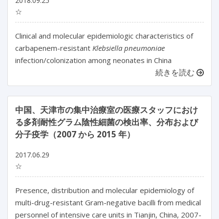
2018.09.25
☆
Clinical and molecular epidemiologic characteristics of
carbapenem-resistant
Klebsiella pneumoniae
infection/colonization among neonates in China
続きを読む
中国、天津市の集中治療室の医療スタッフにおけ
る多剤耐性グラム陰性細菌の検出率、分布および
分子疫学（2007 から 2015 年）
2017.06.29
☆
Presence, distribution and molecular epidemiology of
multi-drug-resistant Gram-negative bacilli from medical
personnel of intensive care units in Tianjin, China, 2007-