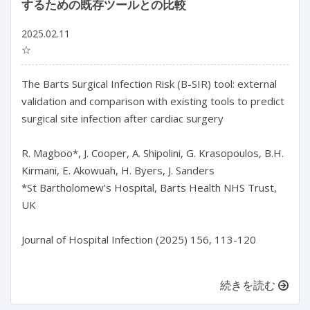
するための既存ツールとの比較
2025.02.11
☆
The Barts Surgical Infection Risk (B-SIR) tool: external 
validation and comparison with existing tools to predict 
surgical site infection after cardiac surgery

R. Magboo*, J. Cooper, A. Shipolini, G. Krasopoulos, B.H. 
Kirmani, E. Akowuah, H. Byers, J. Sanders

*St Bartholomew’s Hospital, Barts Health NHS Trust, 
UK

Journal of Hospital Infection (2025) 156, 113-120

続きを読む