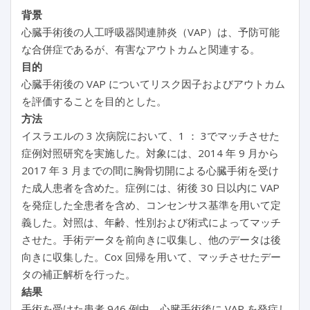
背景
心臓手術後の人工呼吸器関連肺炎（VAP）は、予防可能
な合併症であるが、有害なアウトカムと関連する。
目的
心臓手術後の VAP についてリスク因子およびアウトカム
を評価することを目的とした。
方法
イスラエルの 3 次病院において、1 ： 3でマッチさせた
症例対照研究を実施した。対象には、2014 年 9 月から
2017 年 3 月までの間に胸骨切開による心臓手術を受け
た成人患者を含めた。症例には、術後 30 日以内に VAP
を発症した全患者を含め、コンセンサス基準を用いて定
義した。対照は、年齢、性別および術式によってマッチ
させた。手術データを前向きに収集し、他のデータは後
向きに収集した。Cox 回帰を用いて、マッチさせたデー
タの補正解析を行った。
結果
手術を受けた患者 946 例中、心臓手術後に VAP を発症し