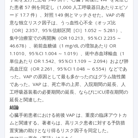
た患者 57 例を同定し（1,000 人工呼吸器日あたりエピソ
ード 17.7 件）、対照 149 例とマッチさせた。VAP の有
意な独立リスク因子は、うっ血性心不全（オッズ比
［OR］2.357、95％信頼区間［CI］1.052 ～ 5.281）、
集中治療室での再開胸（OR 10.213、95％CI 2.235 ～
46.678）、術前血糖値（1 mg/dL の増加あたり OR
1.1010、95％CI 1.004 ～ 1.019）、術中赤血球輸血（1
単位あたり OR 1.542、95％CI 1.109 ～ 2.094）および肺
高血圧症（OR 2.261、95％CI 1.048 ～ 6.554）などであ
った。VAP の原因として最も多かったのはグラム陰性菌
であった。VAP は、死亡率の上昇、入院期間の延長、人
工呼吸器装着の必要期間の延長、ならびにICU滞在期間の
延長と関連した。
結論
心臓手術患者における術後 VAP は、重度の臨床アウトカ
ムと関連する。著者らは、高リスク患者に対する予防措
置実施の助けとなり得るリスク因子を同定した。
サマリー原文（英語）はこちら