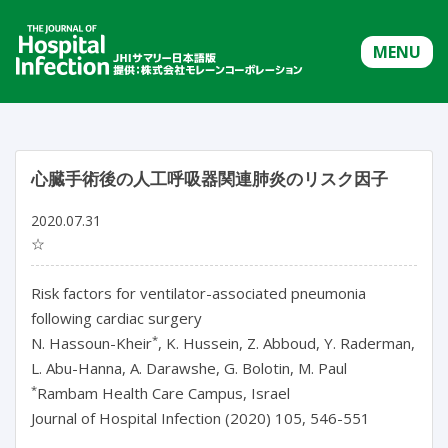
MENU
心臓手術後の人工呼吸器関連肺炎のリスク因子
2020.07.31
☆
Risk factors for ventilator-associated pneumonia
following cardiac surgery
*
N. Hassoun-Kheir
, K. Hussein, Z. Abboud, Y. Raderman,
L. Abu-Hanna, A. Darawshe, G. Bolotin, M. Paul
*
Rambam Health Care Campus, Israel
Journal of Hospital Infection (2020) 105, 546-551