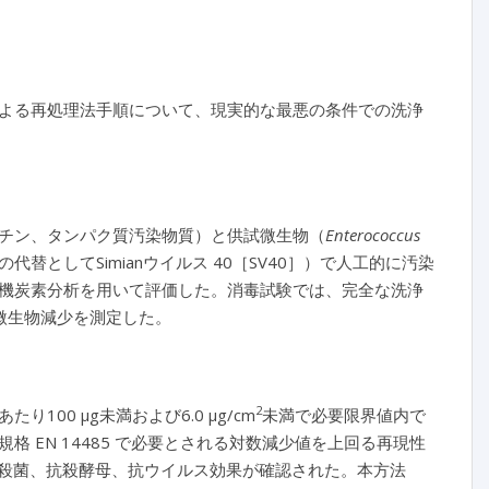
よる再処理法手順について、現実的な最悪の条件での洗浄
チン、タンパク質汚染物質）と供試微生物（
Enterococcus
替としてSimianウイルス 40［SV40］）で人工的に汚染
機炭素分析を用いて評価した。消毒試験では、完全な洗浄
微生物減少を測定した。
2
0 μg未満および6.0 μg/cm
未満で必要限界値内で
 EN 14485 で必要とされる対数減少値を上回る再現性
め、殺菌、抗殺酵母、抗ウイルス効果が確認された。本方法