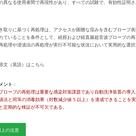
の異なる使用者間で再現性があり、すべての試験で、有効性証明さ
き取りに基づく再処理は、アクセスが困難な窪みを含むプローブ表
れていることを条件として、経腟および経直腸超音波プローブの再
再処理や浸漬法の再処理が実行不可能な状況において実用的な選択
原文（英語）はこちら
メント
：
プローブの再処理は重要な感染対策課題であり自動洗浄装置の導入
漬法と同等の消毒効果（対数減少値 5 以上）を達成できることを
と定期的な検証が不可欠である。
用上の注意