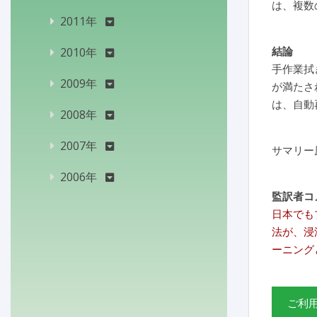
は、複数
2011年
結論
2010年
手作業拭
2009年
が満たさ
は、自動
2008年
2007年
サマリー
2006年
監訳者コ
日本でも
法が、浸
ーニング
ご利