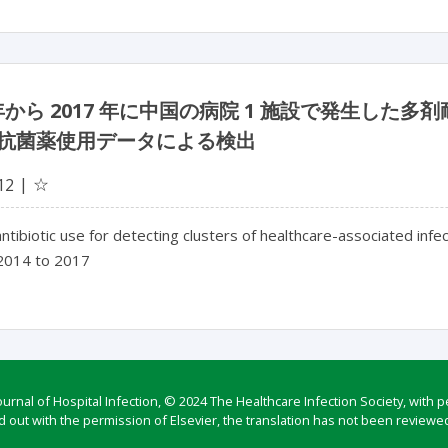
4 年から 2017 年に中国の病院 1 施設で発生し
抗菌薬使用データによる検出
☆
12
ntibiotic use for detecting clusters of healthcare-associated infe
 2014 to 2017
rnal of Hospital Infection, © 2024 The Healthcare Infection Society, with p
d out with the permission of Elsevier, the translation has not been reviewed 