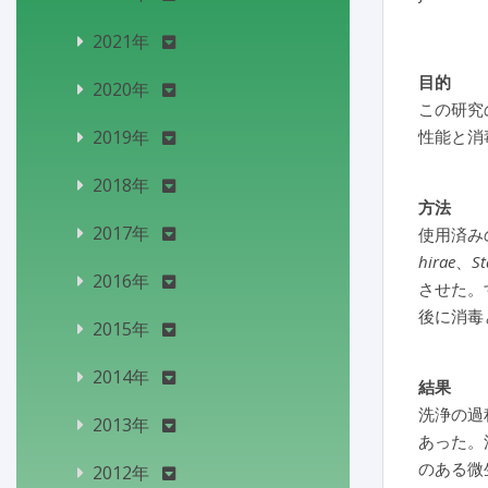
2021年
目的
2020年
この研究
2019年
性能と消
2018年
方法
2017年
使用済み
hirae
、
St
2016年
させた。
後に消毒
2015年
2014年
結果
洗浄の過
2013年
あった。
のある微
2012年