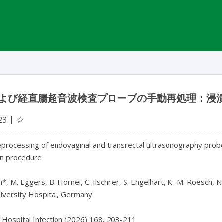
よび経直腸超音波検査プローブの手動再処理：浸
☆
23
processing of endovaginal and transrectal ultrasonography probe
n procedure

*, M. Eggers, B. Hornei, C. Ilschner, S. Engelhart, K.-M. Roesch, N.
iversity Hospital, Germany

f Hospital Infection (2026) 168, 203-211