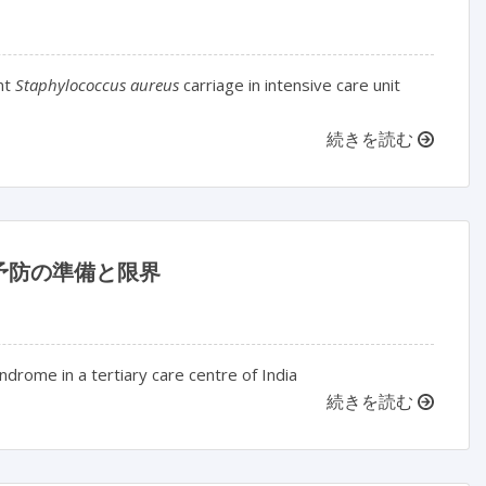
ant
Staphylococcus aureus
carriage in intensive care unit
続きを読む
予防の準備と限界
ndrome in a tertiary care centre of India
続きを読む