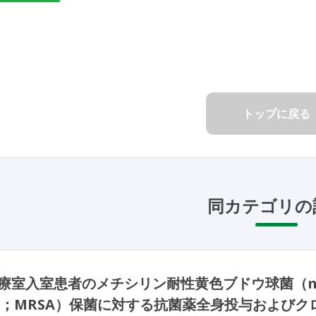
トップに戻る
同カテゴリの
室入室患者のメチシリン耐性黄色ブドウ球菌（meticil
；MRSA）保菌に対する抗菌薬全身投与およびク