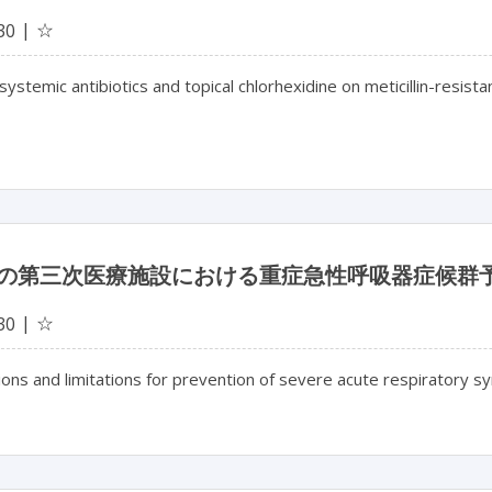
☆
30
 systemic antibiotics and topical chlorhexidine on meticillin-resist
の第三次医療施設における重症急性呼吸器症候群
☆
30
ons and limitations for prevention of severe acute respiratory sy