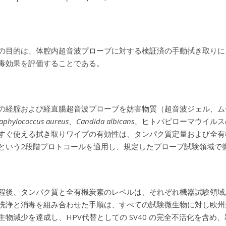
の目的は、体腔内超音波プローブに対する検証済の手動拭き取りに
毒効果を評価することである。
の経腟および経直腸超音波プローブを妨害物質（超音波ジェル、ム
aphylococcus aureus
、
Candida albicans
、ヒトパピローマウイルスの代
すぐ使える拭き取りワイプの有効性は、タンパク質定量および全有
という2段階プロトコールを適用し、規定したプローブ試験領域で
程後、タンパク質と全有機炭素のレベルは、それぞれ機器試験領域あたり10
洗浄と消毒を組み合わせた手順は、すべての試験微生物に対し欧州規格
生物減少を達成し、HPV代替としての SV40 の完全不活化を含