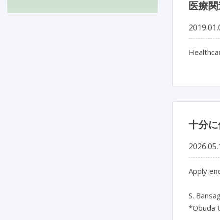
医療関
2019.01.
Healthcar
十分に
2026.05.
Apply en
S. Bansag
*Obuda U