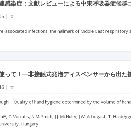
連感染症：文献レビューによる中東呼吸器症候群
☆
05
e-associated infections: the hallmark of Middle East respiratory 
使って！―非接触式発泡ディスペンサーから出た
☆
16
ough!―Quality of hand hygiene determined by the volume of hand
hi*, C. Voniatis, N.M. Smith, J.J. McNulty, J.W. Arbogast, T. Haidegge
niversity, Hungary
