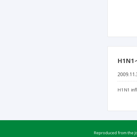
H1N
2009.11.
H1N1 inf
Reproduced from the Jou