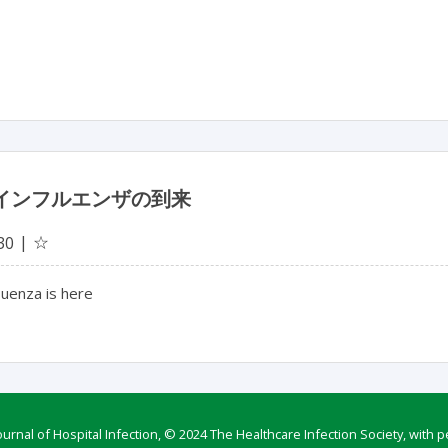
1インフルエンザの到来
☆
30
luenza is here
rnal of Hospital Infection, © 2024 The Healthcare Infection Society, with p