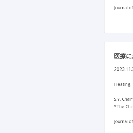
医療に
2023.11.
Heating, 
S.Y. Chair
*The Chin
Journal o