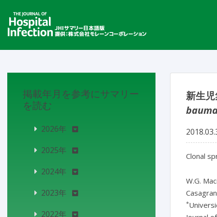
掲載年月を参考にサマリー
新生児
を読む
bauma
2026年
2018.03.
2025年
Clonal s
2024年
W.G. Maci
2023年
Casagrand
*
Univers
2022年