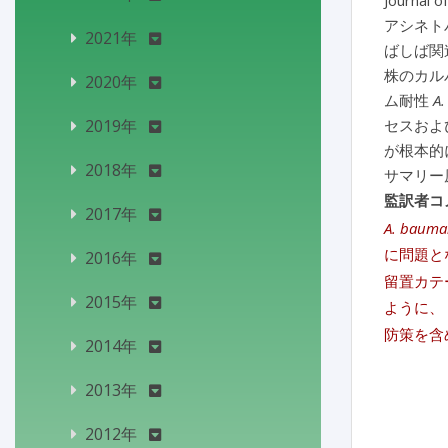
Journal o
アシネト
2021年
ばしば関
株のカル
2020年
ム耐性
A.
2019年
セスおよ
が根本的
2018年
サマリー
監訳者コ
2017年
A. bauma
に問題と
2016年
留置カテ
2015年
ように、
防策を含
2014年
2013年
2012年