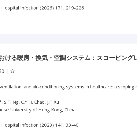
おける暖房・換気・空調システム：スコーピング
☆
30
ventilation, and air-conditioning systems in healthcare: a scoping 
*, S.T. Ng, C.Y.H. Chao, J.F. Xu

ese University of Hong Kong, China

f Hospital Infection (2023) 141, 33-40
