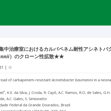
集中治療室におけるカルバペネム耐性アシネトバ
nnii
）のクローン性拡散★★
☆
31
pread of carbapenem-resistant
Acinetobacter baumannii
in a neona
*
el
, K.E. da Silva, J. Croda, R. Cayô, A.C. Ramos, R.O. de Sales, G.H
e, A.C. Gales, S. Simionatto
idade Federal da Grande Dourados, Brazil