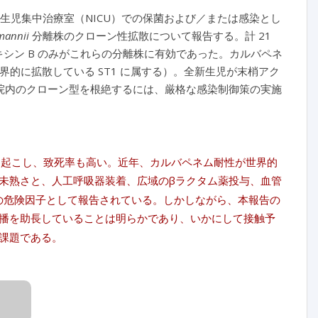
生児集中治療室（NICU）での保菌および／または感染とし
mannii
分離株のクローン性拡散について報告する。計 21
シン B のみがこれらの分離株に有効であった。カルバペネ
世界的に拡散している ST1 に属する）。全新生児が末梢アク
院内のクローン型を根絶するには、厳格な感染制御策の実施
起こし、致死率も高い。近年、カルバペネム耐性が世界的
未熟さと、人工呼吸器装着、広域のβラクタム薬投与、血管
の危険因子として報告されている。しかしながら、本報告の
播を助長していることは明らかであり、いかにして接触予
課題である。