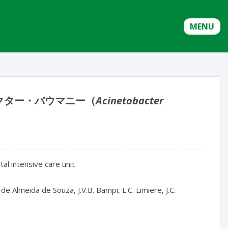
MENU
クター・バウマニー（
Acinetobacter
tal intensive care unit
. de Almeida de Souza, J.V.B. Bampi, L.C. Limiere, J.C.