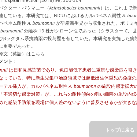
f Hospital Infection (2018) 98, 300-304
バクター・バウマニー（
Acinetobacter baumannii
）は、これまで新
連している。本研究では、NICU におけるカルバペネム耐性
A. bau
バペネム耐性
A. baumannii
が早産新生児から収集された。ポリミキ
 baumannii
分離株 19 株がクローン性であった（クラスター C、
びβラクタム系抗菌薬の投与歴を有していた。本研究を実施した病
に重要であった。
原文（英語）はこちら
メント
：
nnii
は日和見感染菌であり、免疫能低下患者に重篤な感染症を引き
なっている。特に新生児集中治療領域では超低出生体重児の免疫の
ーテル挿入が、カルバペネム耐性
A. baumannii
の施設内感染拡大
「不適切な感染対策」が、これらの耐性傾向の強い細菌の施設内伝
めた感染予防策を現場に個人差のないように普及させるかが大きな
トップに戻る