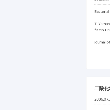
Bacterial
T. Yamana
*Keio Uni
Journal o
二酸化
2006.07.