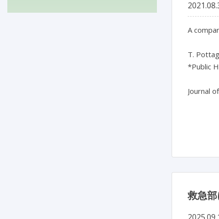
2021.08.
A compari
T. Pottag
*Public H
Journal o
救急部
2025.09.