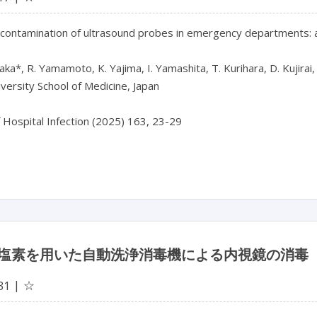
 contamination of ultrasound probes in emergency departments: a
ka*, R. Yamamoto, K. Yajima, I. Yamashita, T. Kurihara, D. Kujirai, K
versity School of Medicine, Japan

f Hospital Infection (2025) 163, 23-29

塩素を用いた自動洗浄消毒機による内視鏡の消毒
☆
31