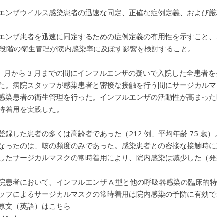
エンザウイルス感染患者の迅速な同定、正確な症例定義、および厳
エンザ患者を迅速に同定するための症例定義の有用性を示すこと、
2 段階の衛生管理が院内感染率に及ぼす影響を検討すること。
 年 1 月から 3 月までの間にインフルエンザの疑いで入院した全患
た。病院スタッフが感染患者と密接な接触を行う間にサージカルマ
感染患者の衛生管理を行った。インフルエンザの活動性が高まった
時着用を実践した。
登録した患者の多くは高齢者であった（212 例、平均年齢 75 
なったのは、咳の頻度のみであった。感染患者との密接な接触時に
したサージカルマスクの常時着用により、院内感染は減少した（発症
院患者において、インフルエンザ A 型と他の呼吸器感染の臨床的
ッフによるサージカルマスクの常時着用は院内感染の予防に有効で
原文（英語）はこちら