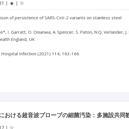
☆
31
★
son of persistence of SARS-CoV-2 variants on stainless steel

e*, I. Garratt, O. Onianwa, A. Spencer, S. Paton, N.Q. Verlander, J.
ealth England, UK

f Hospital Infection (2021) 114, 163-166

における超音波プローブの細菌汚染：多施設共同
☆
17