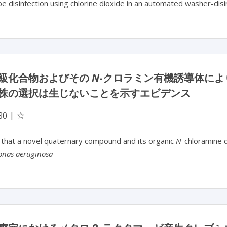
 disinfection using chlorine dioxide in an automated washer-disi
級化合物およびその
N
-クロラミン有機誘導体によ
株の選択は生じないことを示すエビデンス
☆
30
 that a novel quaternary compound and its organic
N
-chloramine d
nas aeruginosa