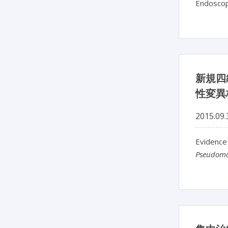
Endoscope
新規四
性変異
2015.09.
Evidence
Pseudomo