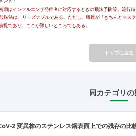
メント
：
初期はインフルエンザ発症者に対応するときの飛沫予防策、流行時
2 段階法は、リーズナブルである。ただし、職員が「きちんとマス
前提であり、ここが難しいところでもある。
トップに戻る
同カテゴリの
S-CoV-2 変異株のステンレス鋼表面上での残存の比