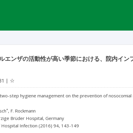
ルエンザの活動性が高い季節における、院内インフ
☆
31
 two-step hygiene management on the prevention of nosocomial inf
*
sch
, F. Rockmann
zige Brüder Hospital, Germany
f Hospital Infection (2016) 94, 143-149