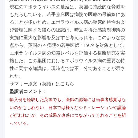
現在のエボラウイルスの蔓延は、英国に持続的な脅威を
もたらしている。若手臨床医は病院で医療の最前線にあ
ることが多いため、エボラウイルス病の臨床的特性およ
び管理に関する彼らの認識は、時宜を得た感染制御策の
実施に重大な影響を及ぼすと考えられる。このような観
点から、英国の 4 病院の若手医師 119 名を対象として、
エボラウイルス病の知識レベルを評価する横断研究を実
施した。この集団におけるエボラウイルス病の重要な特
性に関する知識は、現時点では不十分であることが示さ
れた。
サマリー原文（英語）はこちら
監訳者コメント
：
輸入例を経験した英国でも、医師の認識には当事者感覚はな
いのかもしれない。日本では様々なシミュレーションや議論
が行われたが、その成果が改善につながってくれることを祈
っている。