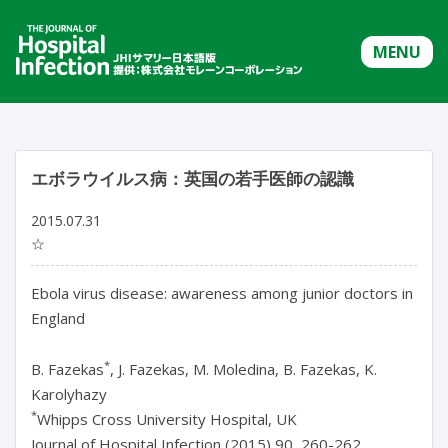
MENU
エボラウイルス病：英国の若手医師の認識
2015.07.31
☆
Ebola virus disease: awareness among junior doctors in
England
*
B. Fazekas
, J. Fazekas, M. Moledina, B. Fazekas, K.
Karolyhazy
*
Whipps Cross University Hospital, UK
Journal of Hospital Infection (2015) 90, 260-262