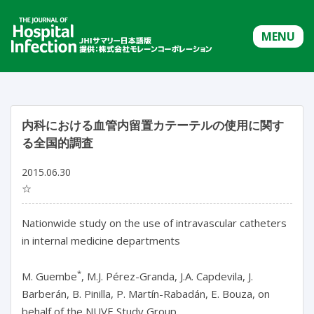
MENU
内科における血管内留置カテーテルの使用に関す
る全国的調査
2015.06.30
☆
Nationwide study on the use of intravascular catheters
in internal medicine departments
*
M. Guembe
, M.J. Pérez-Granda, J.A. Capdevila, J.
Barberán, B. Pinilla, P. Martín-Rabadán, E. Bouza, on
behalf of the NUVE Study Group