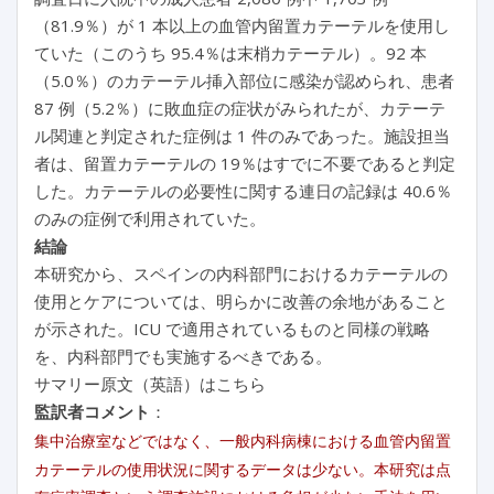
（81.9％）が 1 本以上の血管内留置カテーテルを使用し
ていた（このうち 95.4％は末梢カテーテル）。92 本
（5.0％）のカテーテル挿入部位に感染が認められ、患者
87 例（5.2％）に敗血症の症状がみられたが、カテーテ
ル関連と判定された症例は 1 件のみであった。施設担当
者は、留置カテーテルの 19％はすでに不要であると判定
した。カテーテルの必要性に関する連日の記録は 40.6％
のみの症例で利用されていた。
結論
本研究から、スペインの内科部門におけるカテーテルの
使用とケアについては、明らかに改善の余地があること
が示された。ICU で適用されているものと同様の戦略
を、内科部門でも実施するべきである。
サマリー原文（英語）はこちら
監訳者コメント
：
集中治療室などではなく、一般内科病棟における血管内留置
カテーテルの使用状況に関するデータは少ない。本研究は点