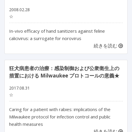
2008.02.28
☆
In-vivo efficacy of hand sanitizers against feline
calicivirus: a surrogate for norovirus
続きを読む
狂犬病患者の治療：感染制御および公衆衛生上の
措置における Milwaukee プロトコールの意義★
2017.08.31
☆
Caring for a patient with rabies: implications of the
Milwaukee protocol for infection control and public
health measures
続きを読む