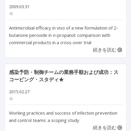
2009.03.31
☆
Antimicrobial efficacy in vivo of a new formulation of 2-
butanone peroxide in
n
-propanol: comparison with
commercial products in a cross-over trial
続きを読む
感染予防・制御チームの業務手順および成功：ス
コーピング・スタディ★
2015.02.27
☆
Working practices and success of infection prevention
and control teams: a scoping study
続きを読む