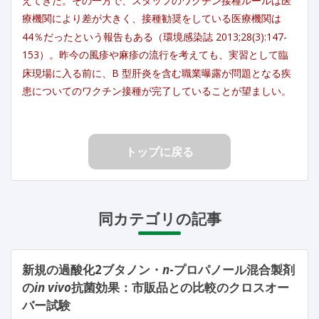
えてきた。その一方で、スタッフのワクチン接種ルールは医
療機関により差が大きく、接種勧奨をしている医療機関は
44％だったという報告もある（環境感染誌 2013;28(3):147-
153）。昨今の風疹や麻疹の流行を考えても、実習として臨
床現場に入る前に、B 型肝炎を含む職業曝露が問題となる疾
患についてのワクチン接種が完了していることが望ましい。
トップに戻る
同カテゴリの記事
新規の過酸化2ブタノン・
n
-プロパノール混合製剤
の
in vivo
抗菌効果：市販品との比較のクロスオー
バー試験