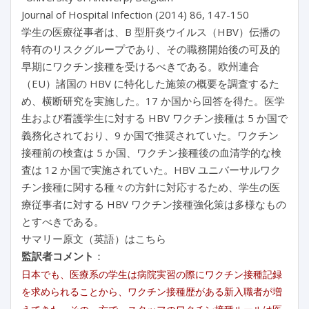
Journal of Hospital Infection (2014) 86, 147-150
学生の医療従事者は、B 型肝炎ウイルス（HBV）伝播の
特有のリスクグループであり、その職務開始後の可及的
早期にワクチン接種を受けるべきである。欧州連合
（EU）諸国の HBV に特化した施策の概要を調査するた
め、横断研究を実施した。17 か国から回答を得た。医学
生および看護学生に対する HBV ワクチン接種は 5 か国で
義務化されており、9 か国で推奨されていた。ワクチン
接種前の検査は 5 か国、ワクチン接種後の血清学的な検
査は 12 か国で実施されていた。HBV ユニバーサルワク
チン接種に関する種々の方針に対応するため、学生の医
療従事者に対する HBV ワクチン接種強化策は多様なもの
とすべきである。
サマリー原文（英語）はこちら
監訳者コメント
：
日本でも、医療系の学生は病院実習の際にワクチン接種記録
を求められることから、ワクチン接種歴がある新入職者が増