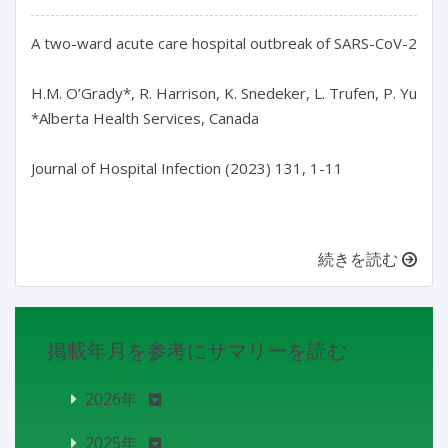
A two-ward acute care hospital outbreak of SARS-CoV-2 delta 
H.M. O’Grady*, R. Harrison, K. Snedeker, L. Trufen, P. Yue, L. 
*Alberta Health Services, Canada

Journal of Hospital Infection (2023) 131, 1-11

続きを読む
掲載年月を参考にサマリーを読む
2026年
2025年