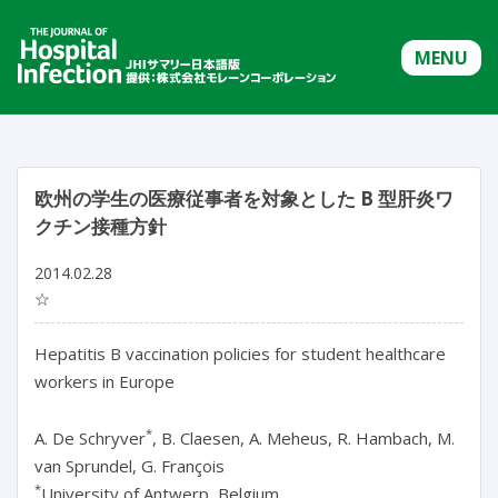
MENU
欧州の学生の医療従事者を対象とした B 型肝炎ワ
クチン接種方針
2014.02.28
☆
Hepatitis B vaccination policies for student healthcare
workers in Europe
*
A. De Schryver
, B. Claesen, A. Meheus, R. Hambach, M.
van Sprundel, G. François
*
University of Antwerp, Belgium