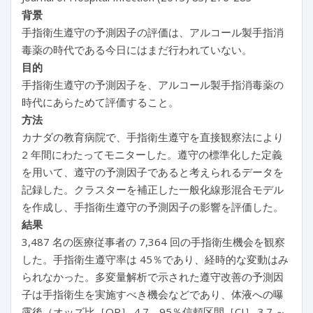
背景
手指衛生遵守の予測因子の評価は、アルコール製手指消
毒薬の時代である今日にはまだ行われていない。
目的
手指衛生遵守の予測因子を、アルコール製手指消毒薬の
時代にあらためて評価すること。
方法
カナダの教育病院で、手指衛生遵守を直接観察法により
2 年間にわたってモニターした。遵守の標準化した定義
を用いて、遵守の予測因子であると考えられるデータを
記録した。クラスターを補正した一般化線形混合モデル
を作成し、手指衛生遵守の予測因子の影響を評価した。
結果
3,487 名の医療従事者の 7,364 回の手指衛生機会を観察
した。手指衛生遵守率は 45％であり、経時的な変動はみ
られなかった。多変量解析で示された遵守改善の予測因
子は手指衛生を実施すべき機会などであり、体液への曝
露後（オッズ比［OR］ 4.7、95％信頼区間［CI］ 3.7 ～