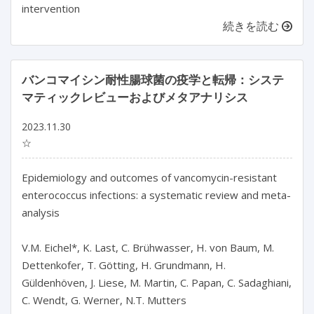
intervention
続きを読む
バンコマイシン耐性腸球菌の疫学と転帰：システ
マティックレビューおよびメタアナリシス
2023.11.30
☆
Epidemiology and outcomes of vancomycin-resistant 
enterococcus infections: a systematic review and meta-
analysis

V.M. Eichel*, K. Last, C. Brühwasser, H. von Baum, M. 
Dettenkofer, T. Götting, H. Grundmann, H. 
Güldenhöven, J. Liese, M. Martin, C. Papan, C. Sadaghiani, 
C. Wendt, G. Werner, N.T. Mutters
