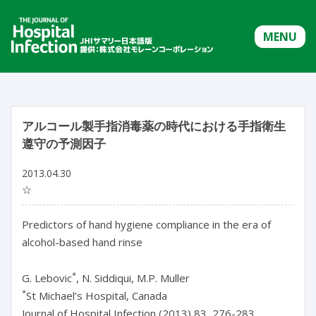
MENU
アルコール製手指消毒薬の時代における手指衛生
遵守の予測因子
2013.04.30
☆
Predictors of hand hygiene compliance in the era of
alcohol-based hand rinse
*
G. Lebovic
, N. Siddiqui, M.P. Muller
*
St Michael’s Hospital, Canada
Journal of Hospital Infection (2013) 83, 276-283