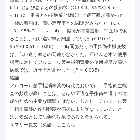
6.1）および患者との接触後（OR 3.9、95％CI 3.5 ～
4.4）は、患者との接触前と比較して遵守率が高かった。
手袋の着用は、高い遵守率との関連がみられた（OR
1.3、95％CI 1.1 ～ 1.4）。職種が非看護師・非医師であ
ることは、低い遵守率と関連していた（OR 0.72、
95％CI 0.61 ～ 0.86）。1 時間あたりの手指衛生機会数
は、低い遵守率との関連がなかった。石けんと水の使用
頻度に対してアルコール製手指消毒薬の使用頻度が高い
病棟では、遵守率が高かった（
P
＝ 0.035）。
結論
アルコール製手指消毒薬の時代においては、手指衛生機
会の頻度が高いことは、もはや至適な手指衛生遵守の達
成のための主要な障壁ではない。しかし、アルコール製
手指消毒薬の使用頻度が病棟により異なっていること
は、依然として改善の対象であると考えられる。
サマリー原文（英語）はこちら