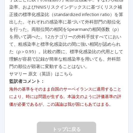
染率、およびNNISリスクインデックスに基づくリスク補
正後の標準化感染比（standardized infection ratio）を算
出した。それぞれの感染率に基づいて外科部門の順位化
を行った。両順位間の相関をSpearmanの相関係数（ρ）
を用いて調べた。12カテゴリーの外科手技すべてにおい
て、粗感染率と標準化感染比の間に強い相関が認められ
た（ρ＞0.95）。比較の際に、標準化感染比の代用として
理解が容易で記録が簡単な粗感染率を用いても、外科部
門の順位が顕著に変動することはない。
サマリー 原文（英語）はこちら
監訳者コメント：
海外の基準をそのまま自国のサーベイランスに適用すること
により、時には問題が生ずる。本論文のように評価基準の評
価が必要であるが、この議論は我が国にもあてはまる。
トップに戻る