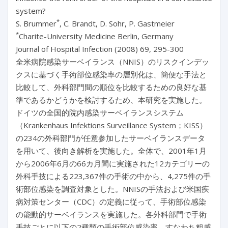
system?
*
S. Brummer
, C. Brandt, D. Sohr, P. Gastmeier
*
Charite-University Medicine Berlin, Germany
Journal of Hospital Infection (2008) 69, 295-300
全米病院感染サーベイランス（NNIS）のリスクインデッ
クスに基づく手術部位感染率の層別化は、簡便な手法と
比較して、外科部門間の順位を比較するための良好な基
準であるかどうかを検討するため、本研究を実施した。
ドイツの全国的院内感染サーベイランスシステム
（Krankenhaus Infektions Surveillance System；KISS）
の234の外科部門が任意参加したサーベイランスデータ
を用いて、後向き解析を実施した。全体で、2001年1月
から2006年6月の66カ月間に実施された12カテゴリーの
外科手技による223,367件の手術の中から、4,275件の手
術部位感染を調査対象とした。NNISの手法および米国疾
病対策センター（CDC）の定義に従って、手術部位感染
の能動的サーベイランスを実施した。各外科部門で手術
手技ごとに以下の2種類の手術部位感染率、すなわち粗感