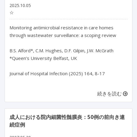
2025.10.05
☆
Monitoring antimicrobial resistance in care homes 
through wastewater surveillance: a scoping review

B.S. Alford*, C.M. Hughes, D.F. Gilpin, J.W. McGrath

*Queen’s University Belfast, UK

Journal of Hospital Infection (2025) 164, 8-17

続きを読む
成人における院内細菌性髄膜炎：50例の前向き連
続症例