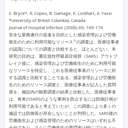
E. Bryce*, R. Copes, B. Gamage, K. Lockhart, A. Yassi
*University of British Columbia, Canada
Journal of Hospital Infection (2008) 69, 169-176
安全な業務遂行の促進を目的とした感染管理および労働
※
衛生のために利用可能なリソース
の調査は、医療従事者
の認識についての調査と比較すると、ほとんどない。本
研究の目的は、重症急性呼吸器症候群（SARS）アウトブ
レイク後に、感染管理および労働衛生のために利用可能
なリソースを特定し、これを医療従事者のリソースに対
する認識と比較することである。感染管理および労働衛
生のためのリソース調査と、医療従事者が記入した質問
票を、施設内の観察調査の結果と比較した。医療従事者
は、将来のSARSのような事例を防止するには防御計画が
利用可能であると考えていたが、この調査により多くの
施設では防御策が存在しないことが判明した。SARS後の
労働衛生および感染管理のためのリソースはいずれも不
十分であり、さらに労働衛生の専門家は特にブリティッ