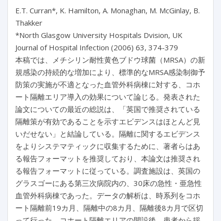
E.T. Curran*, K. Hamilton, A. Monaghan, M. McGinlay, B.
Thakker
*North Glasgow University Hospitals Dvision, UK
Journal of Hospital Infection (2006) 63, 374-379
本稿では、メチシリン耐性黄色ブドウ球菌（MRSA）の新
規感染の持続的な増加により、標準的なMRSA感染制御予
防策の実施が不適となった血管外科病棟に対する、コホ
ート隔離エリア導入の効果について論じる。発表された
論文についての最近の総説は、「英国で推奨されている
隔離策が有効であることを示すエビデンスはほとんど見
いだせない」と結論している。隔離に関するエビデンス
をよりシステマティックに収集するために、著者らはあ
る報告フォーマットを推奨しており、本論文は推奨され
る報告フォーマットに従っている。調査施設は、英国の
グラスゴーにある第三次病院内の、30床の急性・亜急性
血管外科病棟であった。データの解析は、時系列をコホ
ート隔離前19カ月、隔離中の8カ月、隔離後8カ月で区切
って行った。コホート隔離エリアの開設後、患者から採