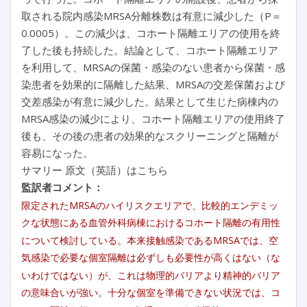
取される院内感染MRSA分離株数は有意に減少した（P＝
0.0005）。この減少は、コホート隔離エリアの使用を終
了した後も持続した。結論として、コホート隔離エリア
を利用して、MRSAの保菌・感染のない患者から保菌・感
染患者を効果的に隔離した結果、MRSAの交差保菌および
交差感染が有意に減少した。結果として生じた病棟内の
MRSA感染の減少により、コホート隔離エリアの使用終了
後も、その後の患者の効果的なスクリーニングと隔離が
容易になった。
サマリー 原文（英語）はこちら
監訳者コメント：
限定されたMRSAのハイリスクエリアで、比較的エンデミッ
クな状態にある血管外科病棟におけるコホート隔離の有用性
について検討している。本来接触感染であるMRSAでは、空
気感染で必要な個室隔離は必ずしも必要性が高くはない（な
いわけではない）が、これは物理的バリアより精神的バリア
の意味合いが強い。十分な個室を準備できない状況では、コ