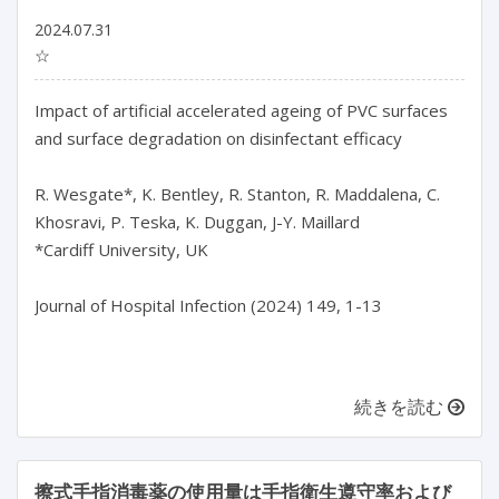
2024.07.31
☆
Impact of artificial accelerated ageing of PVC surfaces 
and surface degradation on disinfectant efficacy

R. Wesgate*, K. Bentley, R. Stanton, R. Maddalena, C. 
Khosravi, P. Teska, K. Duggan, J-Y. Maillard

*Cardiff University, UK

Journal of Hospital Infection (2024) 149, 1-13

続きを読む
擦式手指消毒薬の使用量は手指衛生遵守率および