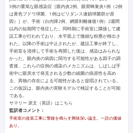
3例の重篤な眼感染症［眼内炎2例、眼窩蜂巣炎1例（2例
は黄色ブドウ球菌、1例はビリダンス連鎖球菌群が原
因）］が、手術（白内障2例、網膜剥離修復1例）2週間
以内の短期間で発症した。同時期に手術室に隣接して建
設工事が行われており、水平面上で微細な粉塵が検出さ
れた。以降の手術は中止されたが、建設工事が終了し、
手術室を清掃して手術を再開した後は、感染はみられな
かった。眼内炎の病因に関与する可能性がある因子の調
査後、これらの症例の感染のメカニズムは、しばしば手
術中に眼房水で発見される少数の細菌の病原性を高め
る、異物の存在による可能性があると提唱されている。
この仮説は、眼内炎の実験モデルで検証することが可能
である。
サマリー 原文（英語）はこちら
監訳者コメント：
手術室の改装工事に警鐘を鳴らす興味深い論文。一読の価値
あり。