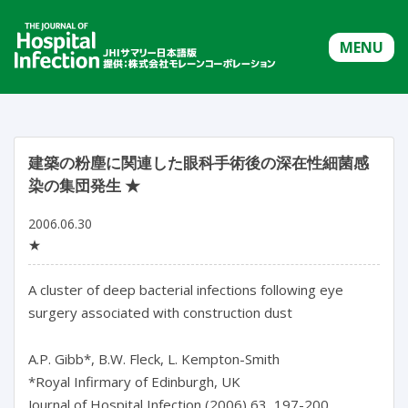
MENU
建築の粉塵に関連した眼科手術後の深在性細菌感
染の集団発生 ★
2006.06.30
★
A cluster of deep bacterial infections following eye
surgery associated with construction dust
A.P. Gibb*, B.W. Fleck, L. Kempton-Smith
*Royal Infirmary of Edinburgh, UK
Journal of Hospital Infection (2006) 63, 197-200