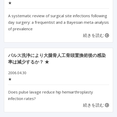
★
A systematic review of surgical site infections following
day surgery: a frequentist and a Bayesian meta-analysis
of prevalence
続きを読む
パルス洗浄により大腿骨人工骨頭置換術後の感染
率は減少するか？ ★
2006.04.30
★
Does pulse lavage reduce hip hemiarthroplasty
infection rates?
続きを読む