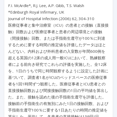
F.I. McArdle*, R.J. Lee, A.P. Gibb, T.S. Walsh
*Edinburgh Royal Infirmary, UK
Journal of Hospital Infection (2006) 62, 304-310
医療従事者と集中治療室（ICU）の患者との接触（直接接
触）回数および医療従事者と患者の周辺環境との接触
（間接接触）回数、または手指衛生遵守が100％に到達
するために要する時間の推定値を評価したデータはほと
んどない。内科および外科患者の入室数が年間600例を
超える英国の12床の成人用一般ICUにおいて、熟練観察
者による前向き研究でこれらの評価を実施した。全12床
を、1日のうちで同じ時間観察するように設定した計画に
基づいて、調査者1名がICUのベッドスペースの医療従事
者を1回1時間ずつ観察した。医療従事者とICU患者との
直接接触回数および間接接触回数の1日の平均値を算出し
た。また、接触を認めた後の手指衛生遵守を評価した。
接触前の手指衛生の有無別にみた1日の接触回数、および
手指衛生遵守100％に要する1日あたりの時間の推定値を
算出した。平均して、各患者の直接接触は159回/日