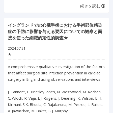
続きを読む
イングランドでの心臓手術における手術部位感染
症の予防に影響を与える要因についての観察と面
接を使った網羅的定性的調査★
2024.07.31
★
A comprehensive qualitative investigation of the factors 
that affect surgical site infection prevention in cardiac 
surgery in England using observations and interviews

J. Tanner*, L. Brierley Jones, N. Westwood, M. Rochon, 
C. Wloch, R. Vaja, L.J. Rogers, J. Dearling, K. Wilson, B.H. 
Kirmani, S.K. Bhudia, C. Rajakaruna, M. Petrou, L. Bailes, 
A. Jawarchan, M. Baker, G.J. Murphy
