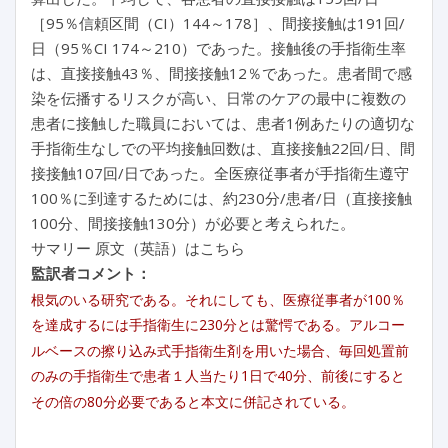
［95％信頼区間（CI）144～178］、間接接触は191回/
日（95％CI 174～210）であった。接触後の手指衛生率
は、直接接触43％、間接接触12％であった。患者間で感
染を伝播するリスクが高い、日常のケアの最中に複数の
患者に接触した職員においては、患者1例あたりの適切な
手指衛生なしでの平均接触回数は、直接接触22回/日、間
接接触107回/日であった。全医療従事者が手指衛生遵守
100％に到達するためには、約230分/患者/日（直接接触
100分、間接接触130分）が必要と考えられた。
サマリー 原文（英語）はこちら
監訳者コメント：
根気のいる研究である。それにしても、医療従事者が100％
を達成するには手指衛生に230分とは驚愕である。アルコー
ルベースの擦り込み式手指衛生剤を用いた場合、毎回処置前
のみの手指衛生で患者１人当たり1日で40分、前後にすると
その倍の80分必要であると本文に併記されている。