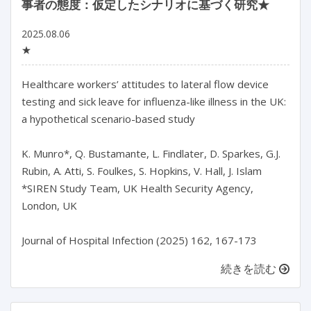
事者の態度：仮定したシナリオに基づく研究★
2025.08.06
★
Healthcare workers’ attitudes to lateral flow device 
testing and sick leave for influenza-like illness in the UK: 
a hypothetical scenario-based study

K. Munro*, Q. Bustamante, L. Findlater, D. Sparkes, G.J. 
Rubin, A. Atti, S. Foulkes, S. Hopkins, V. Hall, J. Islam

*SIREN Study Team, UK Health Security Agency, 
London, UK

続きを読む