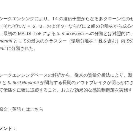
シークエンシングにより、14 の遺伝子型からなる多クローン性のセ
（それぞれ
N
＝ 6、8、および 9）ならびに 2 組の分離株から成
最初の MALDI-ToF による
S. marcescens
への分類とは対照的に
mannii
としての最大のクラスター（環境分離株 1 株を含む）内で
nii
に分類された。
シークエンシングベースの解析から、従来の質量分析法により、
i
と
S. Bockelmannii
が関与する長期のアウトブレイクが明らかにさ
て伝播を正確に追跡すること、および効果的な感染制御策を実施す
原文（英語）はこちら
メント
：