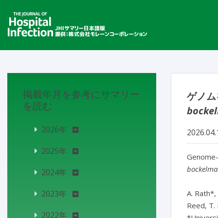
掲載年月を参考にサマリー
ゲノム
を読む
bockel
2026年
2026.04.
2025年
Genome-o
bockelma
2024年
2023年
A. Rath*,
Reed, T. 
2022年
*Univers