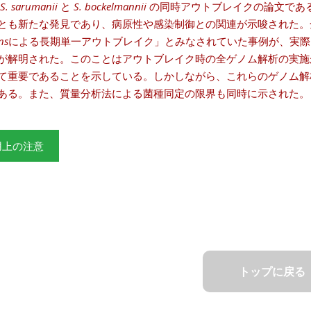
S. sarumanii
と
S. bockelmannii
の同時アウトブレイクの論文であ
とも新たな発見であり、病原性や感染制御との関連が示唆された。
ns
による長期単一アウトブレイク」とみなされていた事例が、実際
が解明された。このことはアウトブレイク時の全ゲノム解析の実施
て重要であることを示している。しかしながら、これらのゲノム解
ある。また、質量分析法による菌種同定の限界も同時に示された。
用上の注意
トップに戻る