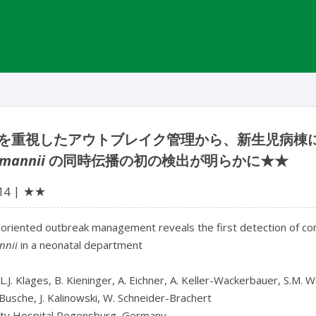
を重視したアウトブレイク管理から、新生児病棟
mannii
の同時伝播の初の検出が明らかに★★
★★
14
riented outbreak management reveals the first detection of con
nnii
 in a neonatal department

 L.J. Klages, B. Kieninger, A. Eichner, A. Keller-Wackerbauer, S.M. 
Busche, J. Kalinowski, W. Schneider-Brachert

ity Hospital Regensburg, Germany
