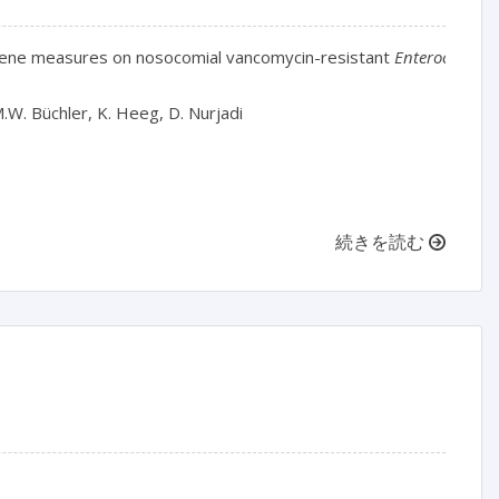
giene measures on nosocomial vancomycin-resistant 
Enterococcus 
M.W. Büchler, K. Heeg, D. Nurjadi

続きを読む