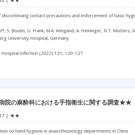
★★
10
f discontinuing contact precautions and enforcement of basic hy
el*, S. Boutin, U. Frank, M.A. Weigand, A. Heininger, N.T. Mutters, 
erg University Hospital, Germany

病院の麻酔科における手指衛生に関する調査★★
★★
17
tion on hand hygiene in anaesthesiology departments in China
