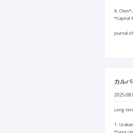
R. Chen*,
*Capital 
カルバ
2025.08.
Long-term
T. Urakam
*Saga Uni