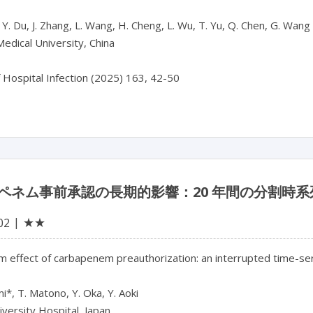
 Y. Du, J. Zhang, L. Wang, H. Cheng, L. Wu, T. Yu, Q. Chen, G. Wang

Medical University, China

ペネム事前承認の長期的影響：20 年間の分割時
★★
02
 effect of carbapenem preauthorization: an interrupted time-ser
i*, T. Matono, Y. Oka, Y. Aoki

versity Hospital, Japan
