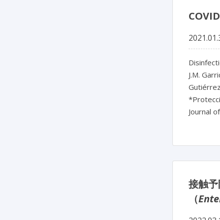
COV
2021.01.
Disinfec
J.M. Garr
Gutiérre
*Protecci
Journal o
接触予
（
Ente