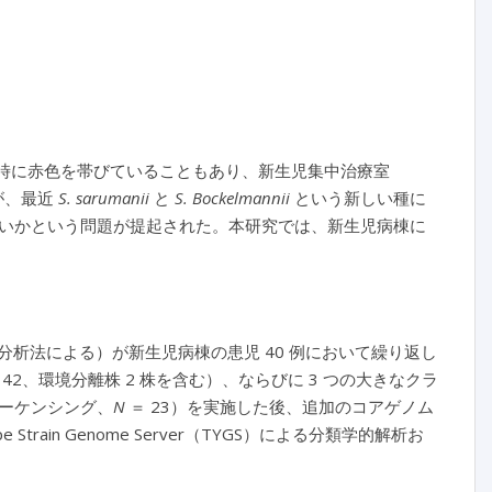
時に赤色を帯びていることもあり、新生児集中治療室
が、最近
S. sarumanii
と
S. Bockelmannii
という新しい種に
いかという問題が提起された。本研究では、新生児病棟に
分析法による）が新生児病棟の患児 40 例において繰り返し
 42、環境分離株 2 株を含む）、ならびに 3 つの大きなクラ
ーケンシング、
N
＝ 23）を実施した後、追加のコアゲノム
train Genome Server（TYGS）による分類学的解析お