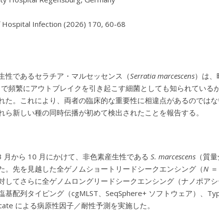
生性であるセラチア・マルセッセンス（
Serratia marcescens
）は、
U）で頻繁にアウトブレイクを引き起こす細菌としても知られている
れた。これにより、両者の臨床的な重要性に相違点があるのではな
れら新しい種の同時伝播が初めて検出されたことを報告する。
年 3 月から 10 月にかけて、非色素産生性である
S. marcescens
（質量
た。先を見越した全ゲノムショートリードシークエンシング（
N
＝
対してさらに全ゲノムロングリードシークエンシング（ナノポアシ
基配列タイピング（cgMLST、SeqSphere+ ソフトウェア）、Type S
ricate による病原性因子／耐性予測を実施した。