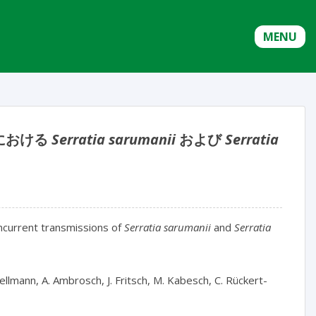
MENU
における
Serratia sarumanii
および
Serratia
current transmissions of 
Serratia sarumanii
 and 
Serratia 
Wellmann, A. Ambrosch, J. Fritsch, M. Kabesch, C. Rückert-