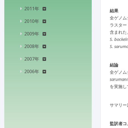
2011年
結果
全ゲノム
2010年
ラスター
含まれた。
2009年
S. bockel
2008年
S. saruma
2007年
結論
2006年
全ゲノム
sarumani
を実施し
サマリー
監訳者コ