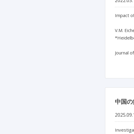
2022.03.
Impact o
V.M. Eich
*Heidelb
中国の
2025.09.
Investiga