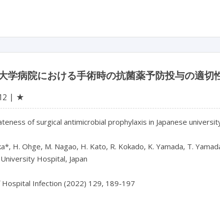
大学病院における手術時の抗菌薬予防投与の適切
★
12
teness of surgical antimicrobial prophylaxis in Japanese university
a*, H. Ohge, M. Nagao, H. Kato, R. Kokado, K. Yamada, T. Yamada, N
niversity Hospital, Japan

f Hospital Infection (2022) 129, 189-197
