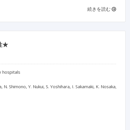
続きを読む
性★
 hospitals

. Shimono, Y. Nukui, S. Yoshihara, I. Sakamaki, K. Nosaka, Y. Kub