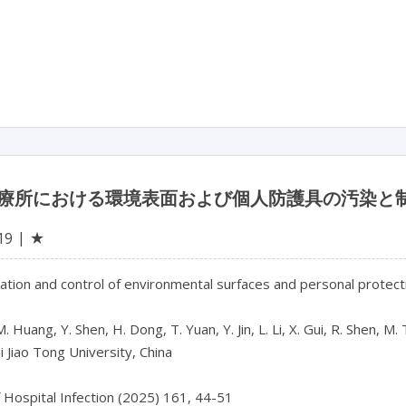
療所における環境表面および個人防護具の汚染と
★
19
tion and control of environmental surfaces and personal protective
M. Huang, Y. Shen, H. Dong, T. Yuan, Y. Jin, L. Li, X. Gui, R. Shen, M
 Jiao Tong University, China
