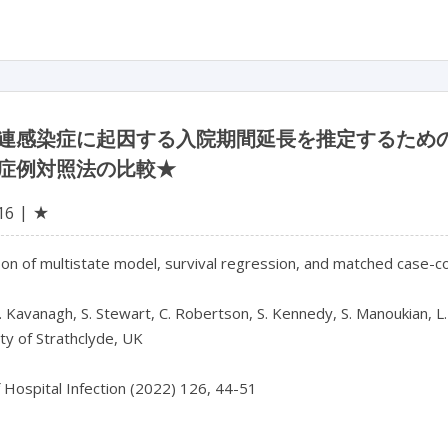
連感染症に起因する入院期間延長を推定するため
症例対照法の比較★
★
16
n of multistate model, survival regression, and matched case-con
K. Kavanagh, S. Stewart, C. Robertson, S. Kennedy, S. Manoukian, L. H
ty of Strathclyde, UK

f Hospital Infection (2022) 126, 44-51
