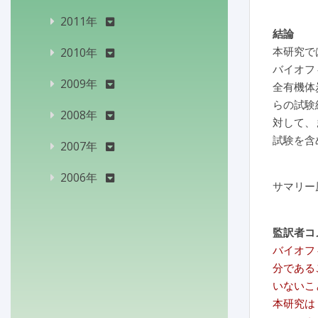
2011年
結論
本研究で
2010年
バイオフィ
2009年
全有機体
らの試験
2008年
対して、
試験を含
2007年
2006年
サマリー
監訳者コ
バイオフ
分である
いないこ
本研究は