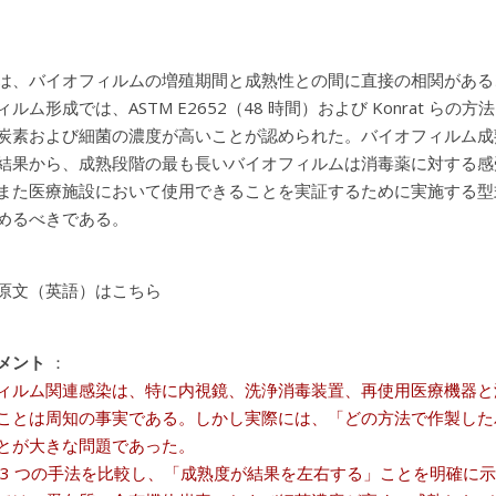
は、バイオフィルムの増殖期間と成熟性との間に直接の相関があることが認
ルム形成では、ASTM E2652（48 時間）および Konrat 
炭素および細菌の濃度が高いことが認められた。バイオフィルム成
結果から、成熟段階の最も長いバイオフィルムは消毒薬に対する感
また医療施設において使用できることを実証するために実施する型式試
めるべきである。
原文（英語）はこちら
メント
：
ィルム関連感染は、特に内視鏡、洗浄消毒装置、再使用医療機器と
ことは周知の事実である。しかし実際には、「どの方法で作製した
とが大きな問題であった。
 3 つの手法を比較し、「成熟度が結果を左右する」ことを明確に