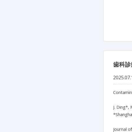
歯科診
2025.07.
Contamina
J. Ding*, 
*Shanghai