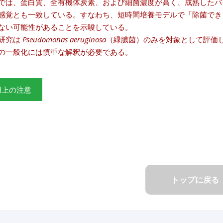
では、蛋白質、全有機体炭素、および細菌濃度が高く、成熟したバ
感覚とも一致している。すなわち、短時間培養モデルで「除菌でき
ない可能性があることを示唆している。
研究は
Pseudomonas aeruginosa
（緑膿菌）のみを対象として評価
の一般化には慎重な解釈が必要である。
用上の注意
トップに戻る