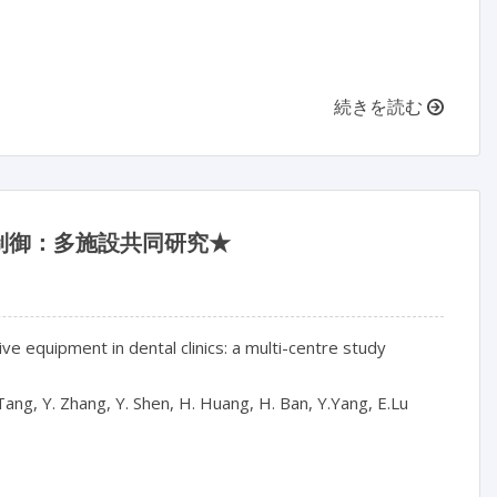
続きを読む
制御：多施設共同研究★
 equipment in dental clinics: a multi-centre study

. Tang, Y. Zhang, Y. Shen, H. Huang, H. Ban, Y.Yang, E.Lu
