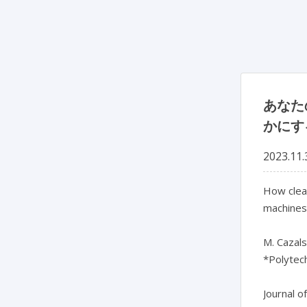
あなた
かにす
2023.11.
How clean
machines

M. Cazals
*Polytec
Journal o