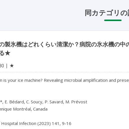
同カテゴリの
の製氷機はどれくらい清潔か？病院の氷水機の中
る★
★
30
 is your ice machine? Revealing microbial amplification and prese
*, E. Bédard, C. Soucy, P. Savard, M. Prévost

hnique Montréal, Canada

f Hospital Infection (2023) 141, 9-16
