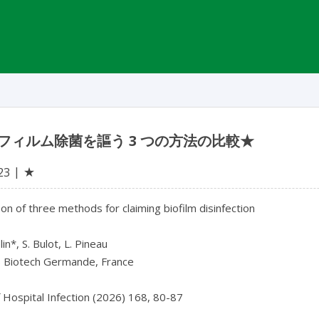
フィルム除菌を謳う 3 つの方法の比較★
★
23
n of three methods for claiming biofilm disinfection

in*, S. Bulot, L. Pineau

s Biotech Germande, France

f Hospital Infection (2026) 168, 80-87