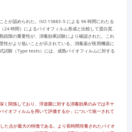
められた。ISO 15883-5 による 96 時間にわたる
らの方法（24 時間）によるバイオフィルム形成と比較して蛋白質、
熟段階の重要性が、消毒効果試験により確認された。これ
受性がより低いことが示されている。消毒薬が医用機器に
験（Type tests）には、成熟バイオフィルムに対する
深く関係しており、浮遊菌に対する消毒効果のみでは不十
バイオフィルムを用いて評価するか」について統一されて
示した点が最大の特徴である。より長時間培養されたバイオ