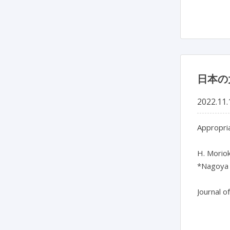
日本の
2022.11.
Appropria
H. Moriok
*Nagoya U
Journal o