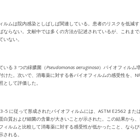
ィルムは院内感染としばしば関連している。患者のリスクを低減す
ばならない。文献中では多くの方法が記述されているが、これまで
ていない。
ている 3 つの緑膿菌（
Pseudomonas aeruginosa
）バイオフィルム
付けた。次いで、消毒薬に対する各バイオフィルムの感受性を、NF E
照として評価した。
5883-5 に従って形成されたバイオフィルムには、ASTM E2562 
蛋白質および細菌の含量が大きいことが示された。この結果から、ISO 
フィルムと比較して消毒薬に対する感受性が低かったこと、ならび
示される。