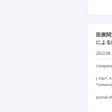
医療関
による
2022.08.
Compariso
J. Pan*, 
*Universi
Journal o