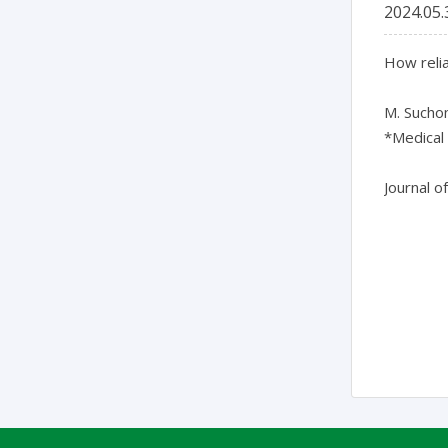
2024.05.
How relia
M. Suchom
*Medical 
Journal o