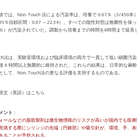
では、Non-Touch 法による汚染率は、培養で 0.67％（3/450本）
95％信頼区間：0.67 ～22.34）。すべての陰性対照は無菌性を保
67％）が汚染されていた。調製から培養までの時間を6時間まで延
Touch法は、実験室環境および臨床環境の両方で一貫して低い細菌汚
後 6 時間以上無菌的に維持された。これらの結果は、日常的な麻
として、Non-Touch法の更なる評価を支持するものである。
原文（英語）はこちら
メント
：
ォールなどの脂肪製剤は微生物増殖のリスクが高いが国内でも医療
充填する際にシリンジの先端（円錐部）や吸引針が、環境、手、表
きることが予想される。