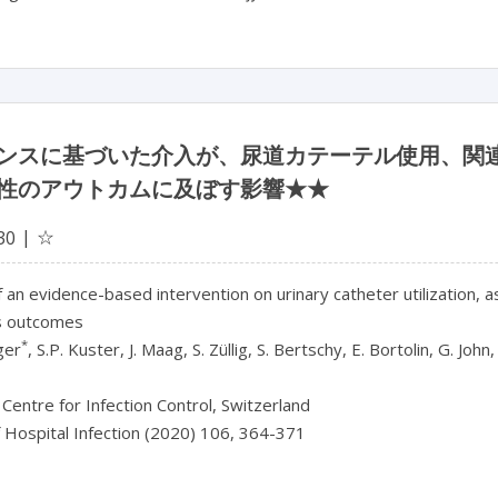
ンスに基づいた介入が、尿道カテーテル使用、関
性のアウトカムに及ぼす影響★★
☆
30
 an evidence-based intervention on urinary catheter utilization, a
us outcomes
*
ger
, S.P. Kuster, J. Maag, S. Züllig, S. Bertschy, E. Bortolin, G. Joh
 Centre for Infection Control, Switzerland
f Hospital Infection (2020) 106, 364-371