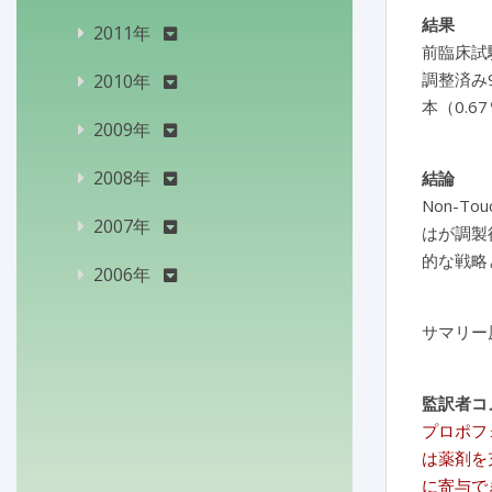
結果
2011年
前臨床試験
調整済み
2010年
本（0.
2009年
2008年
結論
Non-
2007年
はが調製
的な戦略
2006年
サマリー
監訳者コ
プロポフ
は薬剤を
に寄与で