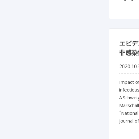
エビデ
非感染
2020.10.
Impact of
infectio
A.Schwei
Marschall
*
National
Journal o