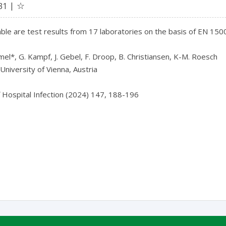
☆
31
ble are test results from 17 laboratories on the basis of EN 150
el*, G. Kampf, J. Gebel, F. Droop, B. Christiansen, K-M. Roesch

University of Vienna, Austria

f Hospital Infection (2024) 147, 188-196
