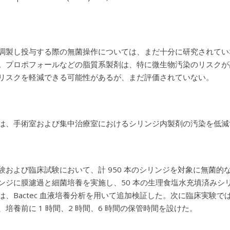
調製し投与する際の無菌操作については、まだ十分に研究されてい
。プロポフォールなどの脂質系製剤は、特に微生物汚染のリスクが高い
リスクを軽減できる可能性があるが、まだ評価されていない。
は、手術室および集中治療室におけるシリンジ内製剤の汚染を低減
験および臨床試験において、計 950 本のシリンジを対象に無菌的な非接
ンジに膜濾過と細菌培養を実施し、50 本の生理食塩水充填済みシリ
は、Bactec 血液培養分析を用いて追加検証した。次に臨床実験で
、培養前に 1 時間、2 時間、6 時間の保管時間を設けた。