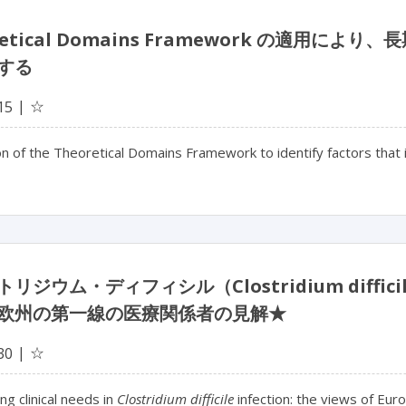
retical Domains Framework の適
する
☆
15
on of the Theoretical Domains Framework to identify factors that
トリジウム・ディフィシル（Clostridium dif
欧州の第一線の医療関係者の見解★
☆
30
ing clinical needs in
Clostridium difficile
infection: the views of Euro