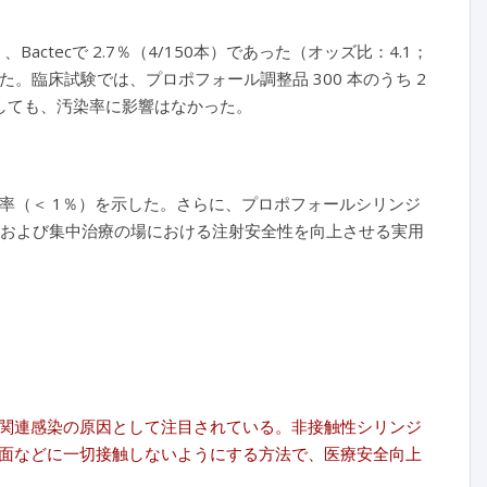
、Bactecで 2.7％（4/150本）であった（オッズ比：4.1；
った。臨床試験では、プロポフォール調整品 300 本のうち 2
長しても、汚染率に影響はなかった。
染率（＜ 1％）を示した。さらに、プロポフォールシリンジ
酔および集中治療の場における注射安全性を向上させる実用
関連感染の原因として注目されている。非接触性シリンジ
面などに一切接触しないようにする方法で、医療安全向上