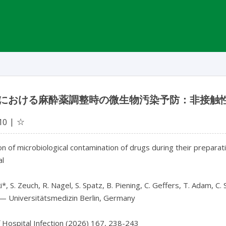
における麻酔薬調整時の微生物汚染予防：非接触性（
☆
10
n of microbiological contamination of drugs during their preparat
l

i*, S. Zeuch, R. Nagel, S. Spatz, B. Piening, C. Geffers, T. Adam, C. Sp
— Universitätsmedizin Berlin, Germany

f Hospital Infection (2026) 167, 238-243