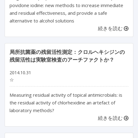
povidone iodine: new methods to increase immediate
and residual effectiveness, and provide a safe
alternative to alcohol solutions
続きを読む
局所抗菌薬の残留活性測定：クロルヘキシジンの
残留活性は実験室検査のアーチファクトか？
2014.10.31
☆
Measuring residual activity of topical antimicrobials: is
the residual activity of chlorhexidine an artefact of
laboratory methods?
続きを読む