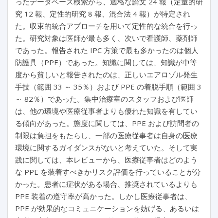
ったデータベース検索から、適格な論文 24 報（定量的研
究 12 報、定性的研究 8 報、混合法 4 報）が特定され
た。収束的統合アプローチを用いて定性的な統合を行っ
た。研究対象は医師が最も多く、次いで看護師、薬剤師
であった。報告された IPC 方策で最も多かったのは個人
防護具（PPE）であった。知識に関しては、知識が中等
度から貧しいと報告されたのは、正しいエアロゾル発生
手技（範囲 33 ～ 35％）および PPE の着脱手順（範囲 3
～ 82％）であった。集中治療室のスタッフおよび医師
は、他の環境や医療従事者よりも優れた知識を有してい
る傾向があった。態度に関しては、PPE および訪問者の
制限は負担をもたらし、一部の医療従事者は自身の医療
環境に関するガイダンスがないと考えていた。そして実
践に関しては、本レビューから、医療従事者はどのよう
な PPE を装着すべきかリスク評価を行っていることが分
かった。患者に症状がある場合、推奨されているよりも
PPE 装着の遵守率が高かった。しかし医療従事者は、
PPE が効果的なコミュニケーションを妨げる、あるいは