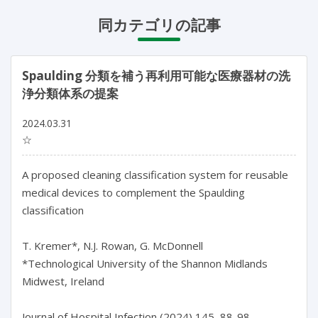
同カテゴリの記事
Spaulding 分類を補う再利用可能な医療器材の洗
浄分類体系の提案
2024.03.31
☆
A proposed cleaning classification system for reusable 
medical devices to complement the Spaulding 
classification

T. Kremer*, N.J. Rowan, G. McDonnell

*Technological University of the Shannon Midlands 
Midwest, Ireland

Journal of Hospital Infection (2024) 145, 88-98
