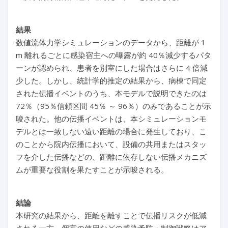
結果
数値流体力学シミュレーションのデータから、距離が 1
m 離れるごとに感染宿主への曝露が約 40％減少するパタ
ーンが認められ、患者を別室にした場合はさらに 4 倍減
少した。しかし、統計学的推定の結果から、病棟で同定
された伝播イベントのうち、本モデルで説明できたのは
72％（95％信頼区間 45％ ～ 96％）のみであることが示
唆された。他の伝播イベントは、本シミュレーションモ
デルとは一致しない遠い距離の場合に発生しており、こ
のことから院内伝播において、設備の共用またはスタッ
フを介した伝播などの、距離に依存しない伝播メカニズ
ムが重要な役割を果たすことが示唆される。
結論
本研究の結果から、距離を離すことで伝播リスクが低減