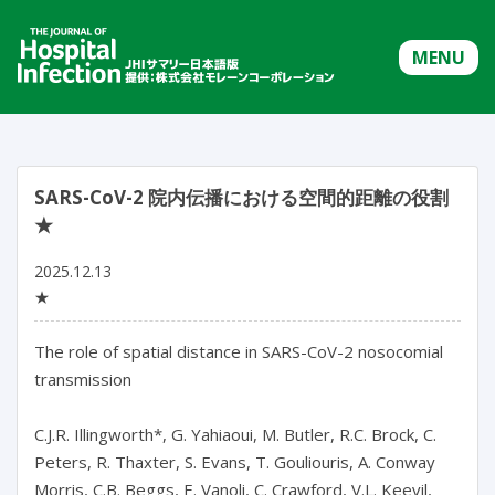
MENU
SARS-CoV-2 院内伝播における空間的距離の役割
★
2025.12.13
★
The role of spatial distance in SARS-CoV-2 nosocomial 
transmission

C.J.R. Illingworth*, G. Yahiaoui, M. Butler, R.C. Brock, C. 
Peters, R. Thaxter, S. Evans, T. Gouliouris, A. Conway 
Morris, C.B. Beggs, E. Vanoli, C. Crawford, V.L. Keevil, 