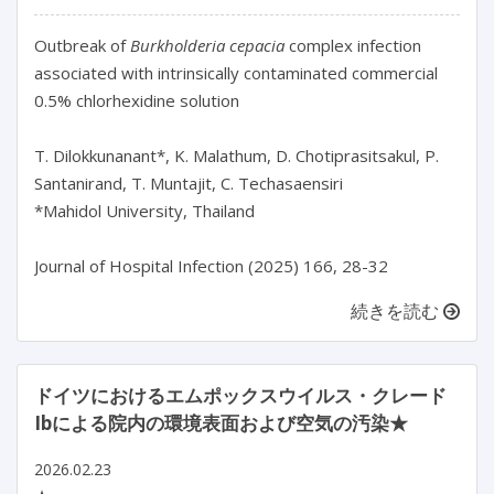
Outbreak of
 Burkholderia cepacia 
complex infection 
associated with intrinsically contaminated commercial 
0.5% chlorhexidine solution

T. Dilokkunanant*, K. Malathum, D. Chotiprasitsakul, P. 
Santanirand, T. Muntajit, C. Techasaensiri

*Mahidol University, Thailand

Journal of Hospital Infection (2025) 166, 28-32
続きを読む
ドイツにおけるエムポックスウイルス・クレード
Ibによる院内の環境表面および空気の汚染★
2026.02.23