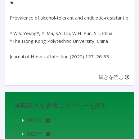
★
Prevalence of alcohol-tolerant and antibiotic-resistant bacte
Y.W.S. Yeung*, Y. Ma, S.Y. Liu, W.H. Pun, S.L. Chua

*The Hong Kong Polytechnic University, China

Journal of Hospital Infection (2022) 127, 26-33

続きを読む
掲載年月を参考にサマリーを読む
2026年
2025年