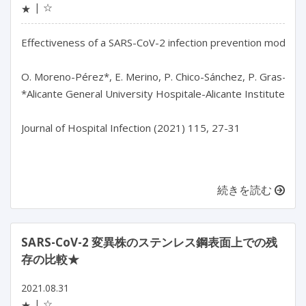
☆
★
Effectiveness of a SARS-CoV-2 infection prevention model in
O. Moreno-Pérez*, E. Merino, P. Chico-Sánchez, P. Gras-Vale
*Alicante General University Hospitale-Alicante Institute for
Journal of Hospital Infection (2021) 115, 27-31

続きを読む
SARS-CoV-2 変異株のステンレス鋼表面上での残
存の比較★
2021.08.31
☆
★