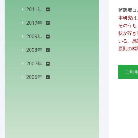
2011年
監訳者コ
本研究は
2010年
そのうち 
状が浮き
2009年
いる。感
原則の標
2008年
2007年
ご利
2006年