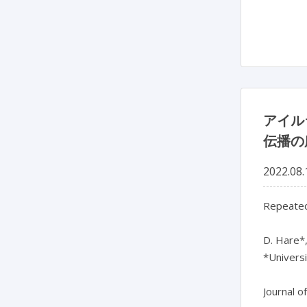
アイル
伝播の
2022.08.
Repeated
D. Hare*,
*Universi
Journal o