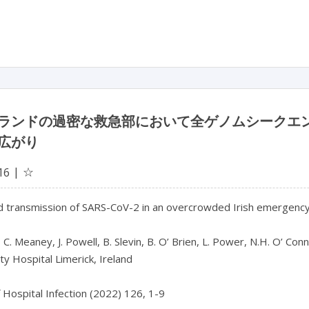
ランドの過密な救急部において全ゲノムシークエンシン
広がり
☆
16
 transmission of SARS-CoV-2 in an overcrowded Irish emergenc
 C. Meaney, J. Powell, B. Slevin, B. O’ Brien, L. Power, N.H. O’ Conne
ty Hospital Limerick, Ireland

f Hospital Infection (2022) 126, 1-9
