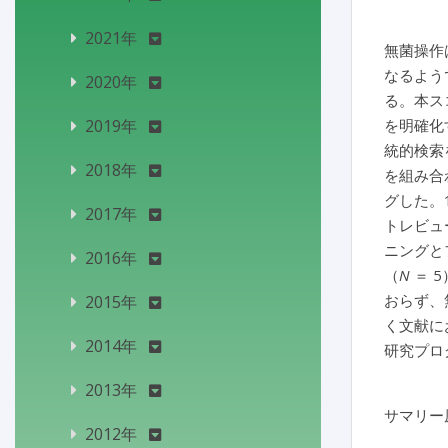
2021年
無菌操作
なるよう
2020年
る。本ス
2019年
を明確化す
統的検索を
2018年
を組み合わ
グした。
2017年
トレビュ
ニングと
2016年
（
N
＝ 
おらず、
2015年
く文献に
2014年
研究プロ
2013年
サマリー
2012年