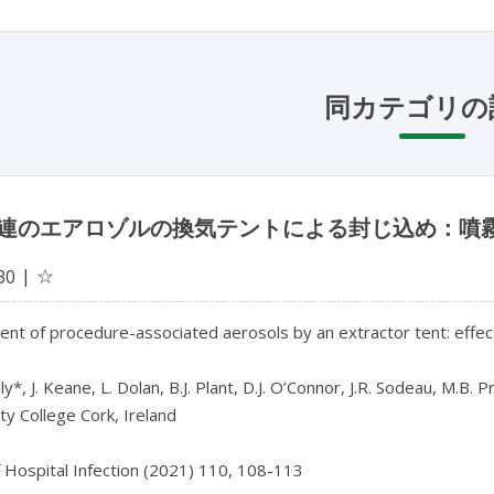
同カテゴリの
連のエアロゾルの換気テントによる封じ込め：噴
☆
30
nt of procedure-associated aerosols by an extractor tent: effect
y*, J. Keane, L. Dolan, B.J. Plant, D.J. O’Connor, J.R. Sodeau, M.B. P
ty College Cork, Ireland
f Hospital Infection (2021) 110, 108-113