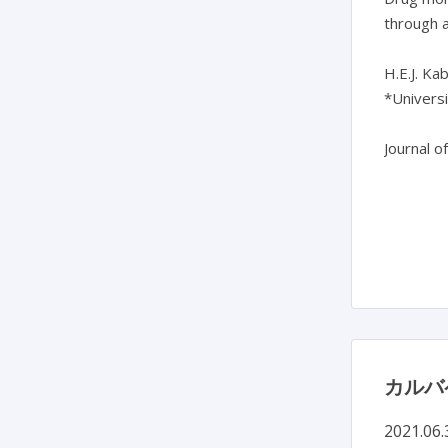
through a
H.E.J. Ka
*Univers
Journal o
カルバ
2021.06.