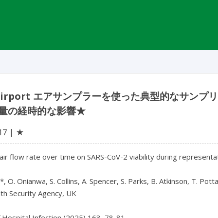
Airport エアサンプラーを使った典型的なサンプリン
量の経時的な影響★
★
17
 air flow rate over time on SARS-CoV-2 viability during representa
s*, O. Onianwa, S. Collins, A. Spencer, S. Parks, B. Atkinson, T. Pott
th Security Agency, UK
