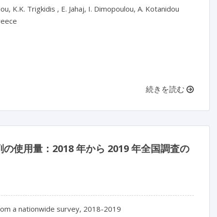
lou, K.K. Trigkidis , E. Jahaj, I. Dimopoulou, A. Kotanidou

reece

続きを読む
用量：2018 年から 2019 年全国調査の
from a nationwide survey, 2018-2019
