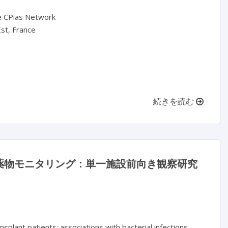
e CPias Network

st, France

続きを読む
薬物モニタリング：単一施設前向き観察研究
splant patients: associations with bacterial infections 