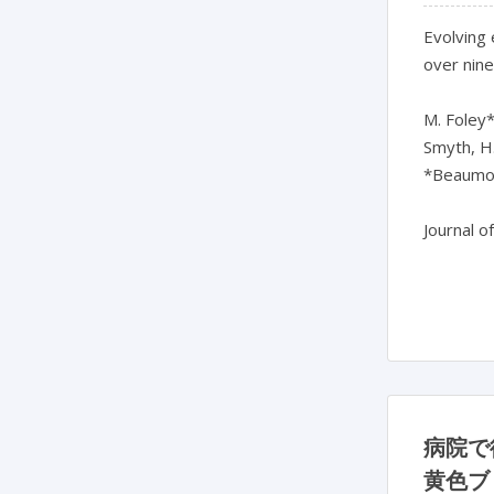
Evolving
over nin
M. Foley*
Smyth, H
*Beaumon
Journal o
病院で
黄色ブ