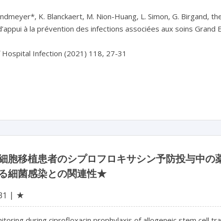
andmeyer*, K. Blanckaert, M. Nion-Huang, L. Simon, G. Birgand, th
’appui à la prévention des infections associées aux soins Grand E
f Hospital Infection (2021) 118, 27-31

細胞移植患者のシプロフロキサシン予防投与中の
る細菌感染との関連性★
★
31
toring during ciprofloxacin prophylaxis of allogeneic stem cell tran