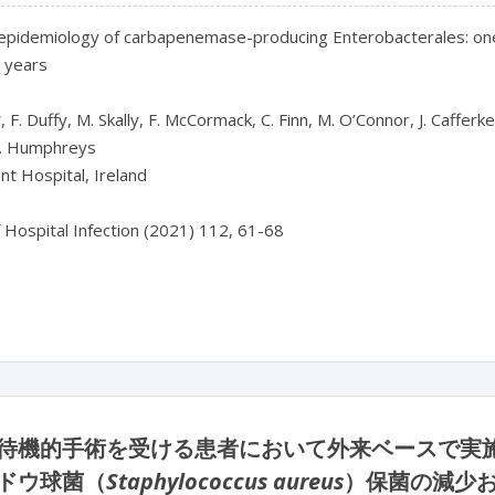
 epidemiology of carbapenemase-producing Enterobacterales: one 
e years
, F. Duffy, M. Skally, F. McCormack, C. Finn, M. O’Connor, J. Cafferke
. Humphreys
t Hospital, Ireland
f Hospital Infection (2021) 112, 61-68
待機的手術を受ける患者において外来ベースで実
ドウ球菌（
Staphylococcus aureus
）保菌の減少