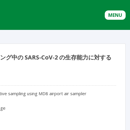
MENU
グ中の SARS-CoV-2 の生存能力に対する
tive sampling using MD8 airport air sampler

age
