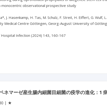
 monocentric observational prospective study

ba*, J. Hasenkamp, H. Tas, M. Schulz, F. Streit, H. Eiffert, G. Wulf, 
ity Medical Centre Göttingen, Georg-August University of Göttin
f Hospital Infection (2024) 143, 160-167

ペネマーゼ産生腸内細菌目細菌の疫学の進化：1 病
★
30