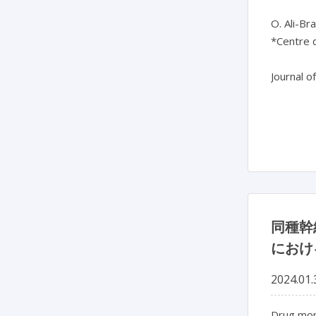
O. Ali-Br
*Centre d
Journal o
同種幹
におけ
2024.01.
Drug moni