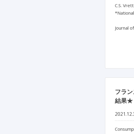
C.S. Vrett
*National
Journal o
フラン
結果★
2021.12.
Consumpt