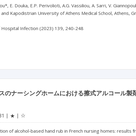
ou*, E. Douka, E.P. Perivolioti, A.G. Vassiliou, A. Sarri, V. Giannopou
 and Kapodistrian University of Athens Medical School, Athens, G
f Hospital Infection (2023) 139, 240-248

スのナーシングホームにおける擦式アルコール製剤の使
☆
31
★
ion of alcohol-based hand rub in French nursing homes: results 