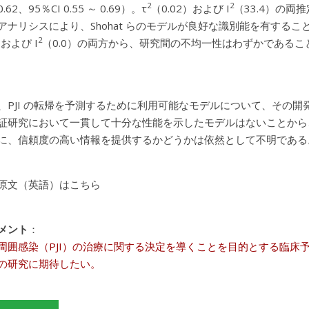
2
2
.62、95％CI 0.55 ～ 0.69）。τ
（0.02）および I
（33.4）の
ナリシスにより、Shohat らのモデルが良好な識別能を有することが示された
2
）および I
（0.0）の両方から、研究間の不均一性はわずかであるこ
、PJI の転帰を予測するために利用可能なモデルについて、その
証研究において一貫して十分な性能を示したモデルはないことから
に、信頼度の高い情報を提供するかどうかは依然として不明である
原文（英語）はこちら
メント
：
周囲感染（PJI）の治療に関する決定を導くことを目的とする臨床
の研究に期待したい。