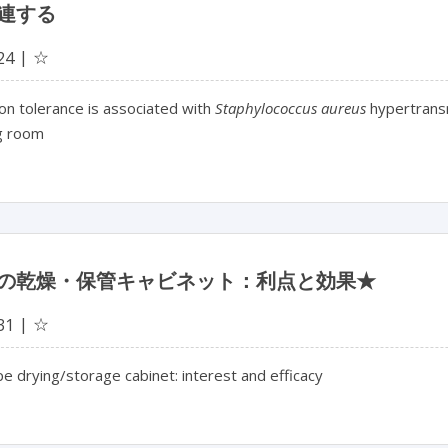
連する
☆
24
on tolerance is associated with
Staphylococcus aureus
hypertransm
g room
の乾燥・保管キャビネット：利点と効果★
☆
31
 drying/storage cabinet: interest and efficacy