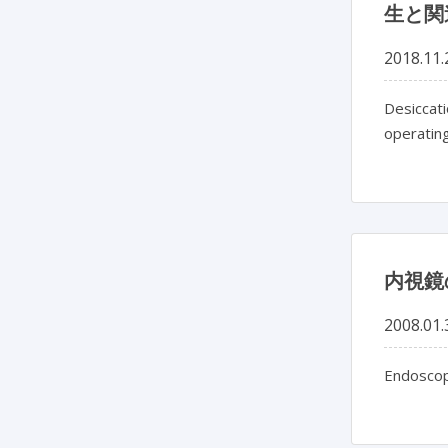
生と関
2018.11.
Desiccati
operatin
内視鏡
2008.01.
Endoscope