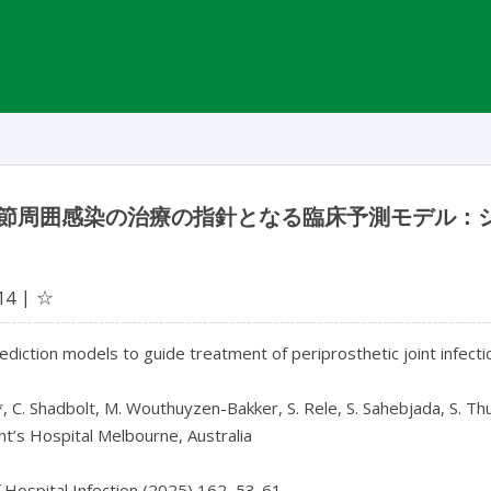
節周囲感染の治療の指針となる臨床予測モデル：
☆
14
prediction models to guide treatment of periprosthetic joint infect
*, C. Shadbolt, M. Wouthuyzen-Bakker, S. Rele, S. Sahebjada, S. T
nt’s Hospital Melbourne, Australia

f Hospital Infection (2025) 162, 53-61
