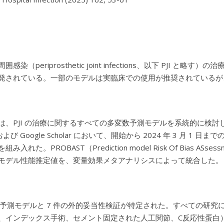
囲感染（periprosthetic joint infections、以下 P
発されている。一部のモデルは実臨床での使用が推奨されているが
は、PJI の治療に関するすべての多変数予測モデルを系統的に検討し、批
ce および Google Scholar において、開始から 2024 年 3 
み入れた。PROBAST（Prediction model Risk Of Bias
モデル性能推定値を、変量効果メタアナリシスによって統合した。
の予測モデルと 7 件の外的妥当性検証が特定された。すべての研究
、インデックス手術、セメント固定された人工関節、C反応性蛋白