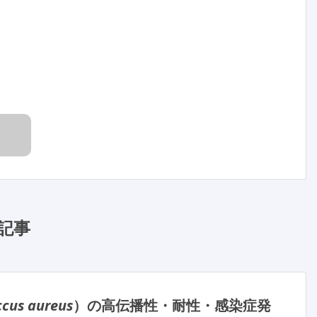
記事
ccus aureus
）の高伝播性・耐性・感染症発