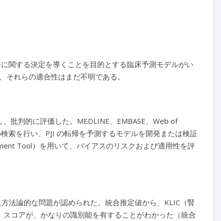
JI と略す）の治療に関する決定を導くことを目的とする臨床予測モデルがい
、それらの適合性はまだ不明である。
判的に評価した。MEDLINE、EMBASE、Web of
月 1 日までの検索を行い、PJI の転帰を予測するモデルを開発または検証
 ASsessment Tool）を用いて、バイアスのリスクおよび適用性を評
に方法論的な問題が認められた。統合推定値から、KLIC（腎
）スコアが、かなりの識別能を有することがわかった（統合