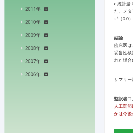
c 統計量 0
2011年
た。メタア
2
τ
（0.0
2010年
2009年
結論
臨床医は
2008年
妥当性検
れた場合
2007年
2006年
サマリー
監訳者コ
人工関節
かは今後