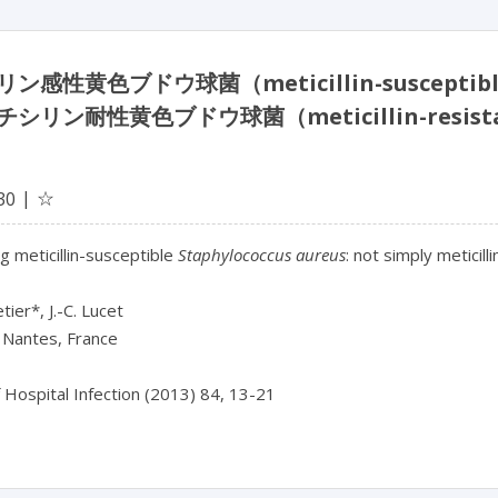
ン感性黄色ブドウ球菌（meticillin-susceptib
シリン耐性黄色ブドウ球菌（meticillin-resist
☆
30
g meticillin-susceptible 
Staphylococcus aureus
: not simply meticill
tier*, J.-C. Lucet

Nantes, France
