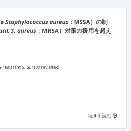
le
Staphylococcus aureus
；MSSA）の制
ant
S. aureus
；MRSA）対策の援用を超え
in-resistant 
S. aureus
 revisited

続きを読む