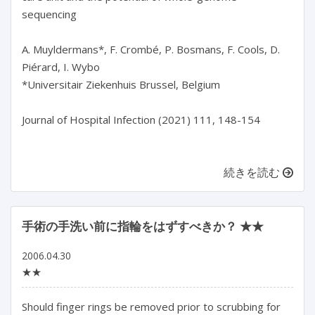
sequencing
A. Muyldermans*, F. Crombé, P. Bosmans, F. Cools, D.
Piérard, I. Wybo
*Universitair Ziekenhuis Brussel, Belgium
Journal of Hospital Infection (2021) 111, 148-154
続きを読む
手術の手洗い前に指輪をはずすべきか？ ★★
2006.04.30
★★
Should finger rings be removed prior to scrubbing for