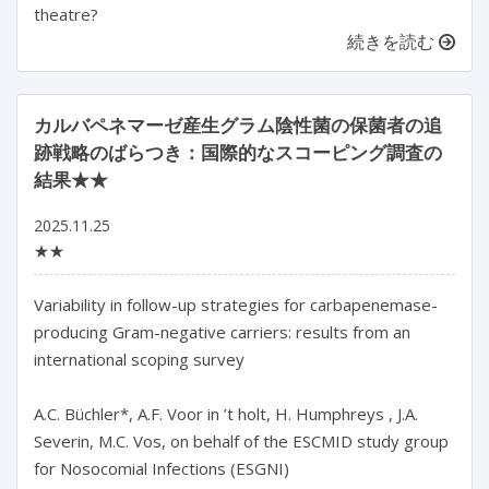
theatre?
続きを読む
カルバペネマーゼ産生グラム陰性菌の保菌者の追
跡戦略のばらつき：国際的なスコーピング調査の
結果★★
2025.11.25
★★
Variability in follow-up strategies for carbapenemase- 
producing Gram-negative carriers: results from an 
international scoping survey

A.C. Büchler*, A.F. Voor in ’t holt, H. Humphreys , J.A. 
Severin, M.C. Vos, on behalf of the ESCMID study group 
for Nosocomial Infections (ESGNI)
