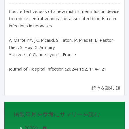
Cost-effectiveness of a new multi-lumen infusion device 
to reduce central-venous-line-associated bloodstream 
infections in neonates

A. Martelin*, J.C. Picaud, S. Faton, P. Pradat, B. Pastor-
Diez, S. Haӱs, X. Armoiry

*Université Claude Lyon 1, France

Journal of Hospital Infection (2024) 152, 114-121

続きを読む
掲載年月を参考にサマリーを読む
2026年