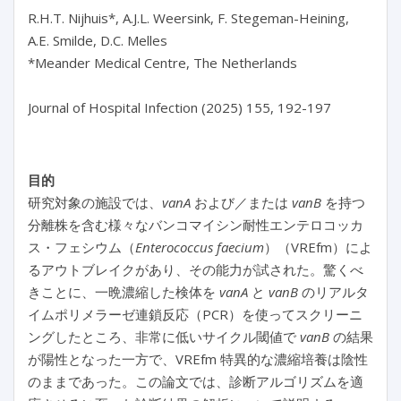
R.H.T. Nijhuis*, A.J.L. Weersink, F. Stegeman-Heining, 
A.E. Smilde, D.C. Melles

*Meander Medical Centre, The Netherlands

目的
研究対象の施設では、
vanA
および／または
vanB
を持つ
分離株を含む様々なバンコマイシン耐性エンテロコッカ
ス・フェシウム（
Enterococcus faecium
）（VREfm）によ
るアウトブレイクがあり、その能力が試された。驚くべ
きことに、一晩濃縮した検体を
vanA
と
vanB
のリアルタ
イムポリメラーゼ連鎖反応（PCR）を使ってスクリーニ
ングしたところ、非常に低いサイクル閾値で
vanB
の結果
が陽性となった一方で、VREfm 特異的な濃縮培養は陰性
のままであった。この論文では、診断アルゴリズムを適