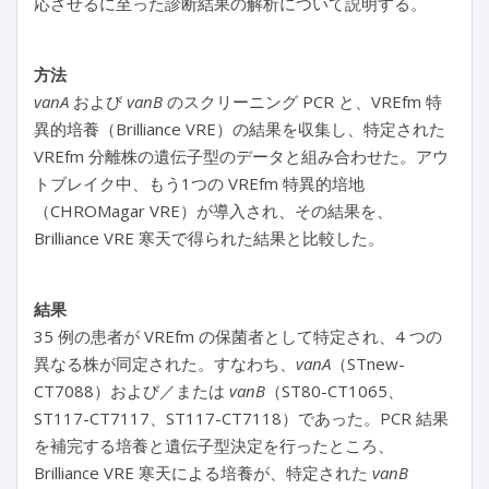
応させるに至った診断結果の解析について説明する。
方法
vanA
および
vanB
のスクリーニング PCR と、VREfm 特
異的培養（Brilliance VRE）の結果を収集し、特定された
VREfm 分離株の遺伝子型のデータと組み合わせた。アウ
トブレイク中、もう1つの VREfm 特異的培地
（CHROMagar VRE）が導入され、その結果を、
Brilliance VRE 寒天で得られた結果と比較した。
結果
35 例の患者が VREfm の保菌者として特定され、4 つの
異なる株が同定された。すなわち、
vanA
（STnew-
CT7088）および／または
vanB
（ST80-CT1065、
ST117-CT7117、ST117-CT7118）であった。PCR 結果
を補完する培養と遺伝子型決定を行ったところ、
Brilliance VRE 寒天による培養が、特定された
vanB