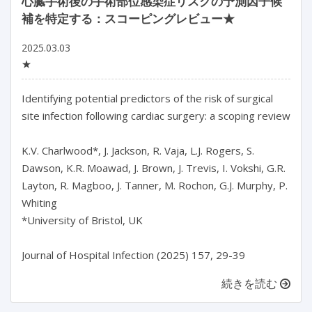
心臓手術後の手術部位感染症リスクの予測因子候
補を特定する：スコーピングレビュー★
2025.03.03
★
Identifying potential predictors of the risk of surgical 
site infection following cardiac surgery: a scoping review

K.V. Charlwood*, J. Jackson, R. Vaja, L.J. Rogers, S. 
Dawson, K.R. Moawad, J. Brown, J. Trevis, I. Vokshi, G.R. 
Layton, R. Magboo, J. Tanner, M. Rochon, G.J. Murphy, P. 
Whiting

*University of Bristol, UK

続きを読む