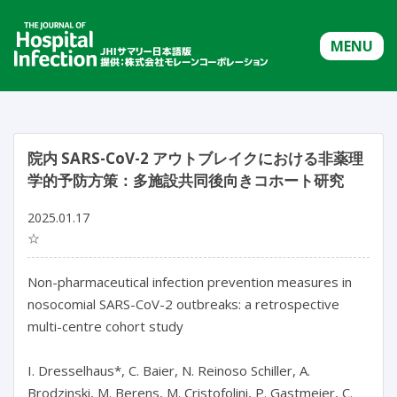
MENU
院内 SARS-CoV-2 アウトブレイクにおける非薬理
学的予防方策：多施設共同後向きコホート研究
2025.01.17
☆
Non-pharmaceutical infection prevention measures in 
nosocomial SARS-CoV-2 outbreaks: a retrospective 
multi-centre cohort study

I. Dresselhaus*, C. Baier, N. Reinoso Schiller, A. 
Brodzinski, M. Berens, M. Cristofolini, P. Gastmeier, C. 