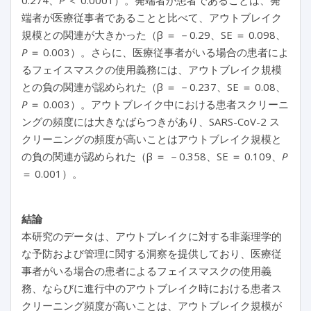
0.274、
P
＜ 0.0001）。発端者が患者であることは、発
端者が医療従事者であることと比べて、アウトブレイク
規模との関連が大きかった（
β
＝ －0.29、SE ＝ 0.098、
P
＝ 0.003）。さらに、医療従事者がいる場合の患者によ
るフェイスマスクの使用義務には、アウトブレイク規模
との負の関連が認められた（β ＝ －0.237、SE ＝ 0.08、
P
＝ 0.003）。アウトブレイク中における患者スクリーニ
ングの頻度には大きなばらつきがあり、SARS-CoV-2 ス
クリーニングの頻度が高いことはアウトブレイク規模と
の負の関連が認められた（β ＝ －0.358、SE ＝ 0.109、
P
＝ 0.001）。
結論
本研究のデータは、アウトブレイクに対する非薬理学的
な予防および管理に関する洞察を提供しており、医療従
事者がいる場合の患者によるフェイスマスクの使用義
務、ならびに進行中のアウトブレイク時における患者ス
クリーニング頻度が高いことは、アウトブレイク規模が