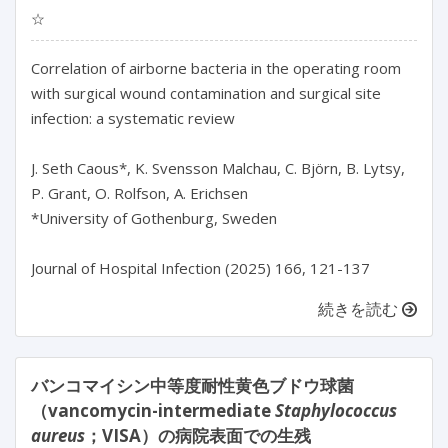
☆
Correlation of airborne bacteria in the operating room 
with surgical wound contamination and surgical site 
infection: a systematic review

J. Seth Caous*, K. Svensson Malchau, C. Björn, B. Lytsy, 
P. Grant, O. Rolfson, A. Erichsen

*University of Gothenburg, Sweden

Journal of Hospital Infection (2025) 166, 121-137
続きを読む
バンコマイシン中等度耐性黄色ブドウ球菌
（vancomycin-intermediate
Staphylococcus
aureus
；VISA）の病院表面での生残