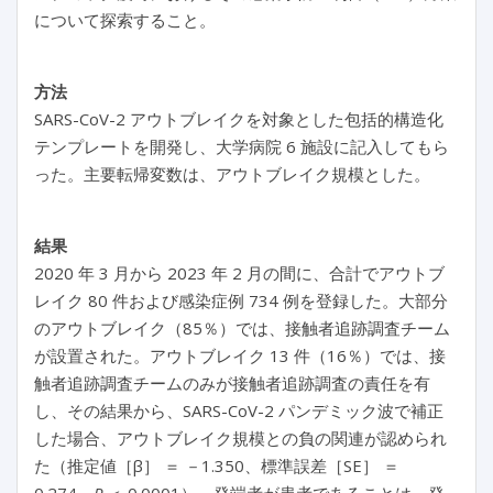
について探索すること。
方法
SARS-CoV-2 アウトブレイクを対象とした包括的構造化
テンプレートを開発し、大学病院 6 施設に記入してもら
った。主要転帰変数は、アウトブレイク規模とした。
結果
2020 年 3 月から 2023 年 2 月の間に、合計でアウトブ
レイク 80 件および感染症例 734 例を登録した。大部分
のアウトブレイク（85％）では、接触者追跡調査チーム
が設置された。アウトブレイク 13 件（16％）では、接
触者追跡調査チームのみが接触者追跡調査の責任を有
し、その結果から、SARS-CoV-2 パンデミック波で補正
した場合、アウトブレイク規模との負の関連が認められ
た（推定値［β］ ＝ －1.350、標準誤差［SE］
＝