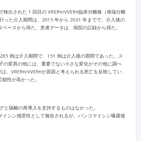
同研究病院で検出された 1 回目の VREfm/VVEfm臨床分離株（発端分離
介入期間は、2015 年から 2021 年までで、介入後の
ータベースから得た。患者データは、病院の記録から得た。
れられた。285 例は介入期間で、151 例は介入後の期間であった。ス
子の変異の他には、重要でない小さな変化がその他に調べ
、VREfm/VVEfmが原因と考えられる死亡を反映してい
た可能性が高かった。
グと隔離の再導入を支持するものはなかった。
マイシン感受性として報告されるが、バンコマイシン曝露後