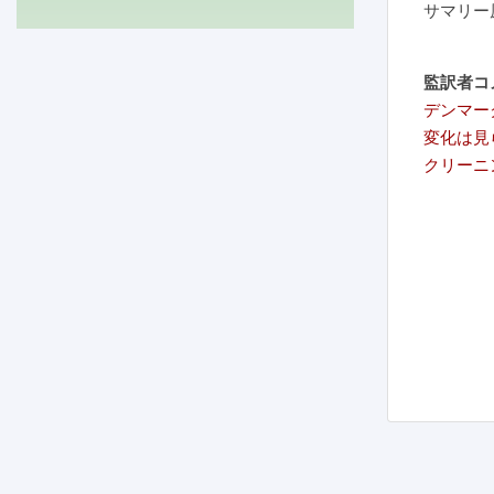
サマリー
監訳者コ
デンマー
変化は見
クリーニ