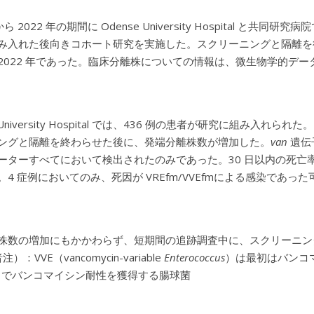
から 2022 年の期間に Odense University Hospital と共
み入れた後向きコホート研究を実施した。スクリーニングと隔離を行った
2022 年であった。臨床分離株についての情報は、微生物学的デ
e University Hospital では、436 例の患者が研究に組み入
ングと隔離を終わらせた後に、発端分離株数が増加した。
van
遺伝
ーターすべてにおいて検出されたのみであった。30 日以内の死亡率は
。4 症例においてのみ、死因が VREfm/VVEfmによる感染であっ
株数の増加にもかかわらず、短期間の追跡調査中に、スクリーニン
）：VVE（vancomycin-variable
Enterococcus
）は最初はバンコ
でバンコマイシン耐性を獲得する腸球菌