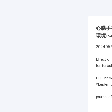
心臓手
環境へ
2024.06.
Effect of
for turbu
H.J. Fried
*Leiden U
Journal o