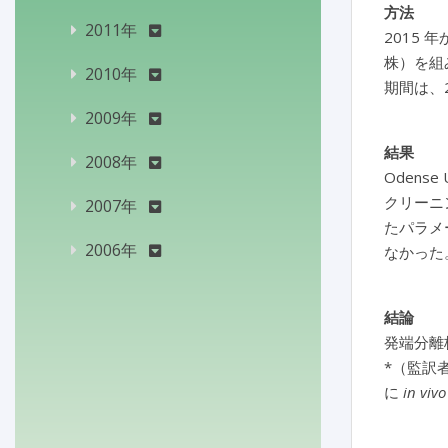
方法
2011年
2015 年
株）を組
2010年
期間は、
2009年
結果
2008年
Odens
クリーニ
2007年
たパラメ
2006年
なかった
結論
発端分離
*（監訳者注
に
in vivo