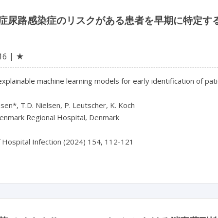
症尿路感染症のリスクがある患者を早期に特定す
★
16
y explainable machine learning models for early identification of pati
bsen*, T.D. Nielsen, P. Leutscher, K. Koch

enmark Regional Hospital, Denmark
