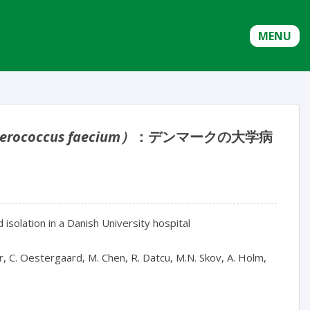
MENU
erococcus faecium）
：デンマークの大学病
 isolation in a Danish University hospital

r, C. Oestergaard, M. Chen, R. Datcu, M.N. Skov, A. Holm, 