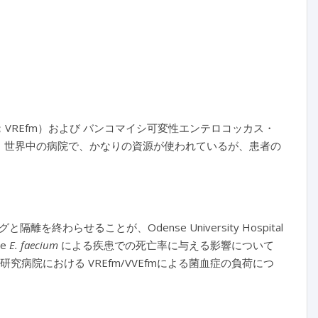
；VREfm）および バンコマイシ可変性エンテロコッカス・
に、世界中の病院で、かなりの資源が使われているが、患者の
ニングと隔離を終わらせることが、Odense University Hospital
le
E. faecium
による疾患での死亡率に与える影響について
つの共同研究病院における VREfm/VVEfmによる菌血症の負荷につ