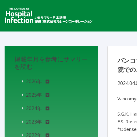
掲載年月を参考にサマリー
バンコ
を読む
院での
2026年
2024.04.
2025年
Vancomyc
2024年
S.G.K. Ha
2023年
F.S. Rose
*Odense 
2022年