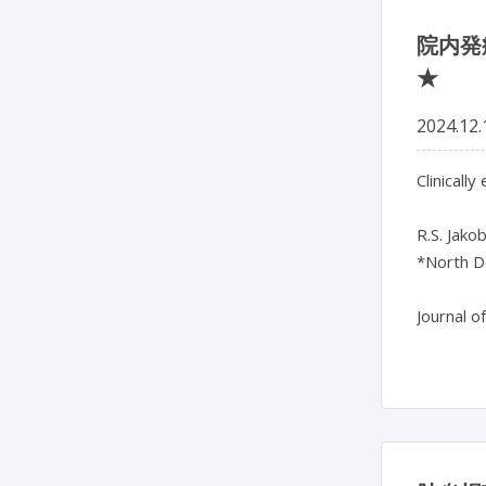
院内発
★
2024.12.
Clinicall
R.S. Jako
*North D