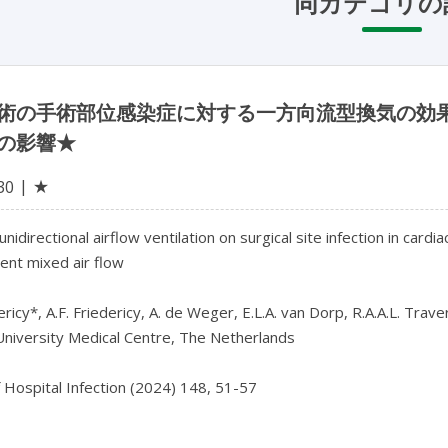
同カテゴリの
術の手術部位感染症に対する一方向流型換気の効
の影響★
★
30
 unidirectional airflow ventilation on surgical site infection in card
lent mixed air flow

ericy*, A.F. Friedericy, A. de Weger, E.L.A. van Dorp, R.A.A.L. Traver
niversity Medical Centre, The Netherlands

f Hospital Infection (2024) 148, 51-57
