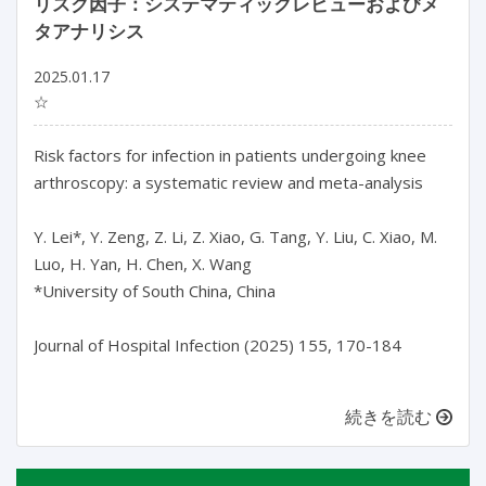
リスク因子：システマティックレビューおよびメ
タアナリシス
2025.01.17
☆
Risk factors for infection in patients undergoing knee 
arthroscopy: a systematic review and meta-analysis

Y. Lei*, Y. Zeng, Z. Li, Z. Xiao, G. Tang, Y. Liu, C. Xiao, M. 
Luo, H. Yan, H. Chen, X. Wang

*University of South China, China

Journal of Hospital Infection (2025) 155, 170-184

続きを読む