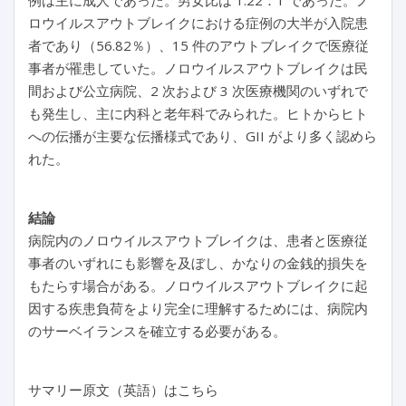
例は主に成人であった。男女比は 1.22：1 であった。ノ
ロウイルスアウトブレイクにおける症例の大半が入院患
者であり（56.82％）、15 件のアウトブレイクで医療従
事者が罹患していた。ノロウイルスアウトブレイクは民
間および公立病院、2 次および 3 次医療機関のいずれで
も発生し、主に内科と老年科でみられた。ヒトからヒト
への伝播が主要な伝播様式であり、GII がより多く認めら
れた。
結論
病院内のノロウイルスアウトブレイクは、患者と医療従
事者のいずれにも影響を及ぼし、かなりの金銭的損失を
もたらす場合がある。ノロウイルスアウトブレイクに起
因する疾患負荷をより完全に理解するためには、病院内
のサーベイランスを確立する必要がある。
サマリー原文（英語）はこちら