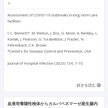
☆
Assessment of COVID-19 outbreaks in long-term care 
facilities

C.C. Bennett*, M. Welton, J. Bos, G. Moon, A. Berkley, L. 
Kavlak, J. Pearson, G. Turabelidze, J. Frazier, N. 
Fehrenbach, C.K. Brown

*Centers for Disease Control and Prevention, USA

Journal of Hospital Infection (2023) 134, 7-10

続きを読む
血液培養陽性検体からカルバペネマーゼ産生腸内