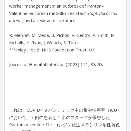
worker management in an outbreak of Panton–
Valentine leucocidin meticillin-resistant 
Staphylococcus 
aureus;
 and a review of literature

R. Mehra*, M. Meda, B. Pichon, V. Gentry, A. Smith, M. 
Nicholls, Y. Ryan, J. Woods, S. Tote

*Frimley Health NHS Foundation Trust, UK

Journal of Hospital Infection (2023) 141, 88-98

これは、COVID-19 パンデミック中の集中治療室（ICU）
において、7 例の患者と 1 名のスタッフが罹患した
Panton–Valentine ロイコシジン産生メチシリン耐性黄色