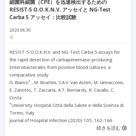
細菌科細菌（CPE）を迅速検出するための
RESIST-5 O.O.K.N.V. アッセイと NG-Test
Carba 5 アッセイ：比較試験
2020.06.30
☆
RESIST-5 O.O.K.N.V. and NG-Test Carba 5 assays for
the rapid detection of carbapenemase-producing
Enterobacterales from positive blood cultures: a
comparative study
*
G. Bianco
, M. Boattini, S.A.V. van Asten, M. Iannaccone,
E. Zanotto, T. Zaccaria, A.T. Bernards, R. Cavallo, C.
Costa
*
University Hospital Città della Salute e della Scienza di
Torino, Italy
Journal of Hospital Infection (2020) 105, 162-166
続きを読む