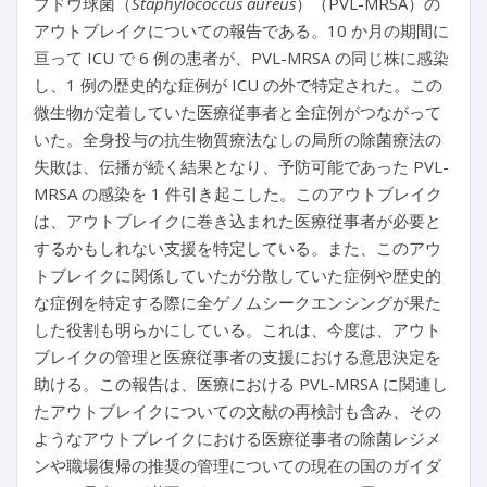
ブドウ球菌（
Staphylococcus aureus
）（PVL-MRSA）の
アウトブレイクについての報告である。10 か月の期間に
亘って ICU で 6 例の患者が、PVL-MRSA の同じ株に感染
し、1 例の歴史的な症例が ICU の外で特定された。この
微生物が定着していた医療従事者と全症例がつながって
いた。全身投与の抗生物質療法なしの局所の除菌療法の
失敗は、伝播が続く結果となり、予防可能であった PVL-
MRSA の感染を 1 件引き起こした。このアウトブレイク
は、アウトブレイクに巻き込まれた医療従事者が必要と
するかもしれない支援を特定している。また、このアウ
トブレイクに関係していたが分散していた症例や歴史的
な症例を特定する際に全ゲノムシークエンシングが果た
した役割も明らかにしている。これは、今度は、アウト
ブレイクの管理と医療従事者の支援における意思決定を
助ける。この報告は、医療における PVL-MRSA に関連し
たアウトブレイクについての文献の再検討も含み、その
ようなアウトブレイクにおける医療従事者の除菌レジメ
ンや職場復帰の推奨の管理についての現在の国のガイダ