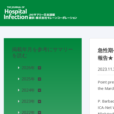
掲載年月を参考にサマリー
急性期
を読む
報告★
2026年
2023.11.
2025年
Point pre
the March
2024年
2023年
P. Barbad
ICA-Net W
2022年
*Polytech