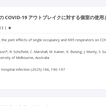
の COVID-19 アウトブレイクに対する個室の使
★
13
 the joint effects of single occupancy and N95 respirators on CO
on*, R. Schofield, C. Marshall, M. Kainer, K. Buising, J. Monty, S. Su
ersity of Melbourne, Australia

f Hospital Infection (2025) 166, 190-197