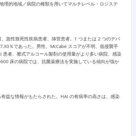
地理的地域／病院の種類を用いてマルチレベル・ロジステ
の患者、急性致死性疾病患者、挿管患者、1 つまたは 2 つのデバ
.30％であった。男性、McCabe スコアが不明、低侵襲手
 患者、
擦式アルコール製剤の使用量がより多い病院、感染
600 床の病院では、
抗菌薬療法を実施している傾向
が強か
する有益な情報がもたらされた。HAI の有病率の高さは、感染