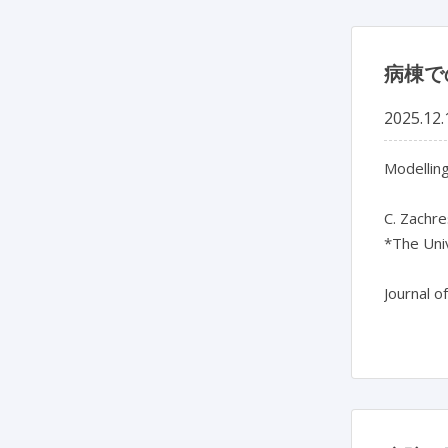
病棟で
2025.12.
Modelling
C. Zachres
*The Univ
Journal o