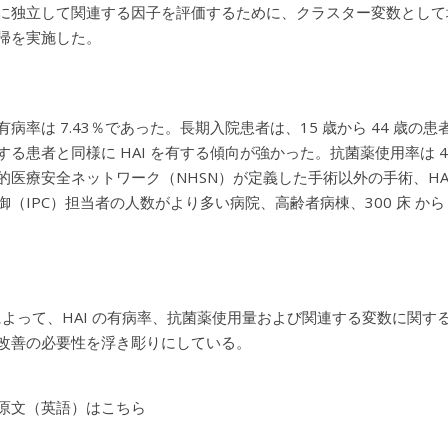
に独立して関連する因子を評価するために、クラスター変数として
帰を実施した。
点有病率は 7.43％であった。長期入院患者は、15 歳から 44 歳
する患者と同様に HAI を有する傾向が強かった。抗菌薬使用率は 47
的医療安全ネットワーク（NHSN）が定義した手術以外の手術、HAI
御（
IPC）担当者の人数がより多い病院、高齢者病棟、300 床 から 
S によって、HAI の有病率、抗菌薬使用量および関連する変数に関
改善の必要性を浮き彫りにしている。
原文（英語）はこちら