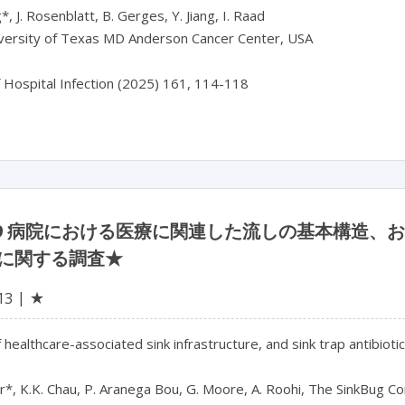
, J. Rosenblatt, B. Gerges, Y. Jiang, I. Raad

versity of Texas MD Anderson Cancer Center, USA

29 病院における医療に関連した流しの基本構造
に関する調査★
★
13
 healthcare-associated sink infrastructure, and sink trap antibioti
*, K.K. Chau, P. Aranega Bou, G. Moore, A. Roohi, The SinkBug Con