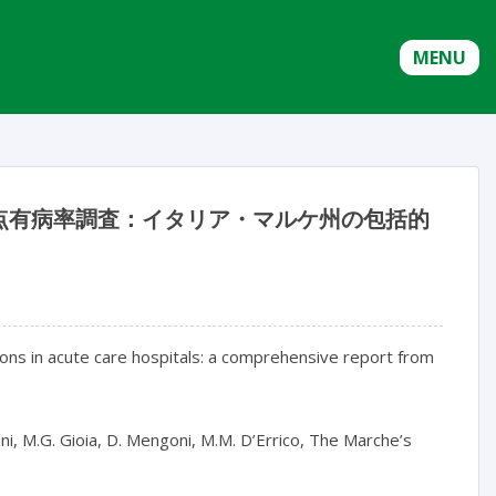
MENU
点有病率調査：イタリア・マルケ州の包括的
ions in acute care hospitals: a comprehensive report from 
tini, M.G. Gioia, D. Mengoni, M.M. D’Errico, The Marche’s 