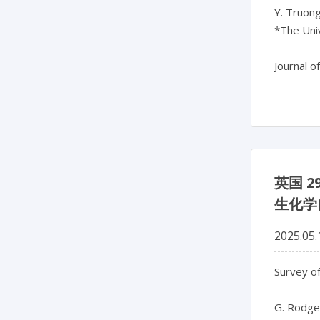
Y. Truong*
*The Uni
英国 
生化学
2025.05.
Survey of
G. Rodger