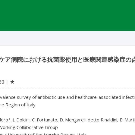
ケア病院における抗菌薬使用と医療関連感染症の
★
30
valence survey of antibiotic use and healthcare-associated infect
e Region of Italy

oro*, J. Dolcini, C. Fortunato, D. Mengarelli detto Rinaldini, E. Mar
orking Collaborative Group

nic University of the Marche Region, Italy
