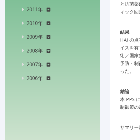
と抗菌薬
2011年
ィック回
2010年
結果
2009年
HAI の
イスを有
2008年
術／国家
予防・制
2007年
った。
2006年
結論
本 PP
制御策の
サマリー