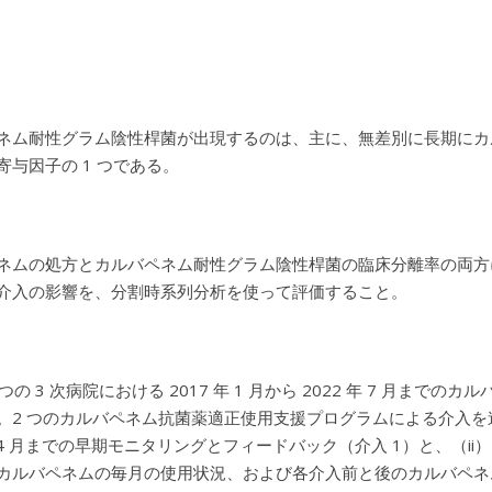
ネム耐性グラム陰性桿菌が出現するのは、主に、無差別に長期にカ
寄与因子の 1 つである。
ネムの処方とカルバペネム耐性グラム陰性桿菌の臨床分離率の両方
介入の影響を、分割時系列分析を使って評価すること。
 つの 3 次病院における 2017 年 1 月から 2022 年 7 
。2 つのカルバペネム抗菌薬適正使用支援プログラムによる介入を連続
年 4 月までの早期モニタリングとフィードバック（介入 1）と、（ii）20
カルバペネムの毎月の使用状況、および各介入前と後のカルバペネ