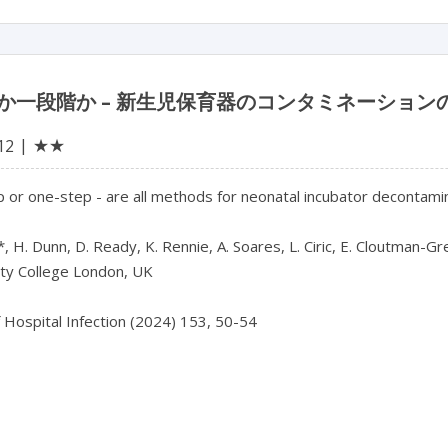
か一段階か – 新生児保育器のコンタミネーショ
★★
12
or one-step - are all methods for neonatal incubator decontamin
*, H. Dunn, D. Ready, K. Rennie, A. Soares, L. Ciric, E. Cloutman-Gr
ty College London, UK

f Hospital Infection (2024) 153, 50-54
