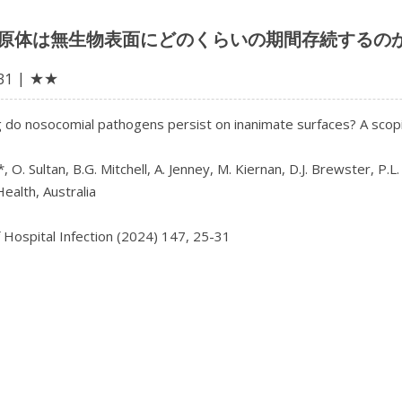
原体は無生物表面にどのくらいの期間存続するの
★★
31
 do nosocomial pathogens persist on inanimate surfaces? A scopi
, O. Sultan, B.G. Mitchell, A. Jenney, M. Kiernan, D.J. Brewster, P.L.
ealth, Australia

f Hospital Infection (2024) 147, 25-31
