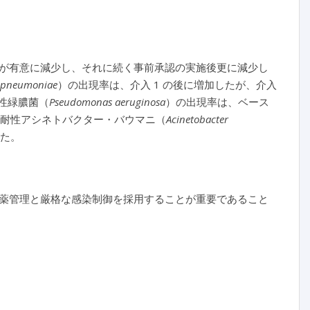
が有意に減少し、それに続く事前承認の実施後更に減少し
a pneumoniae
）の出現率は、介入 1 の後に増加したが、介入
性緑膿菌（
Pseudomonas aeruginosa
）の出現率は、ベース
ム耐性アシネトバクター・バウマニ（
Acinetobacter
れた。
薬管理と厳格な感染制御を採用することが重要であること