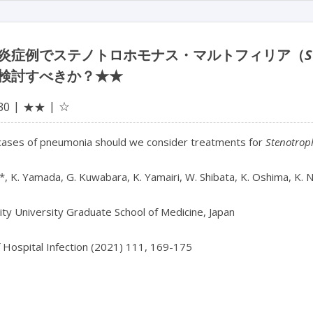
炎症例でステノトロホモナス・マルトフィリア（
S
検討すべきか？★★
☆
30
★★
 cases of pneumonia should we consider treatments for
Stenotrop
, K. Yamada, G. Kuwabara, K. Yamairi, W. Shibata, K. Oshima, K. N
ty University Graduate School of Medicine, Japan
f Hospital Infection (2021) 111, 169-175