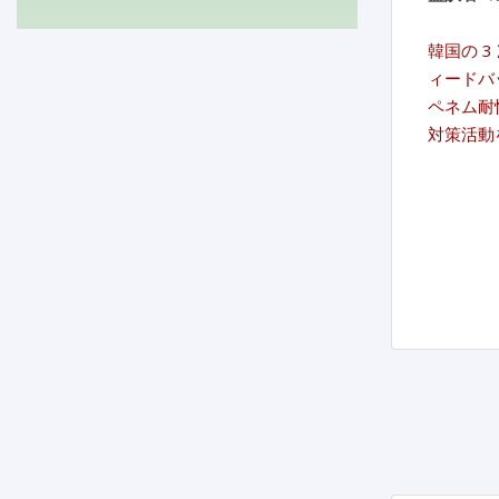
韓国の 
ィードバ
ペネム耐
対策活動