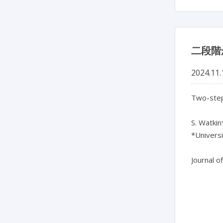
二段階
2024.11.
Two-step 
S. Watkin
*Universi
Journal o