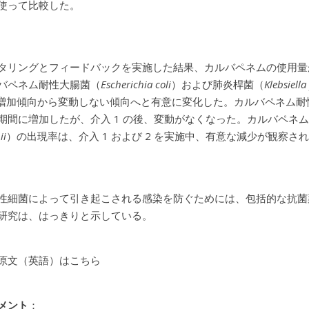
使って比較した。
タリングとフィードバックを実施した結果、カルバペネムの使用量
バペネム耐性大腸菌（
Escherichia coli
）および肺炎桿菌（
Klebsiell
、増加傾向から変動しない傾向へと有意に変化した。カルバペネム耐
期間に増加したが、介入 1 の後、変動がなくなった。カルバペネ
ii
）の出現率は、介入 1 および 2 を実施中、有意な減少が観察さ
性細菌によって引き起こされる感染を防ぐためには、包括的な抗菌
研究は、はっきりと示している。
原文（英語）はこちら
メント
：