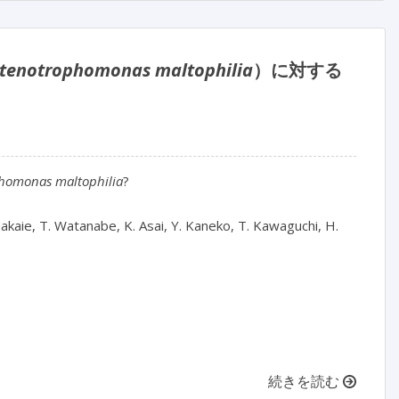
tenotrophomonas maltophilia
）に対する
homonas maltophilia
?
akaie, T. Watanabe, K. Asai, Y. Kaneko, T. Kawaguchi, H.
続きを読む