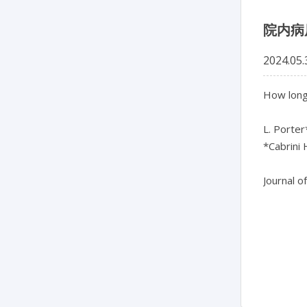
院内病
2024.05.
How long
L. Porter*
*Cabrini H
Journal o