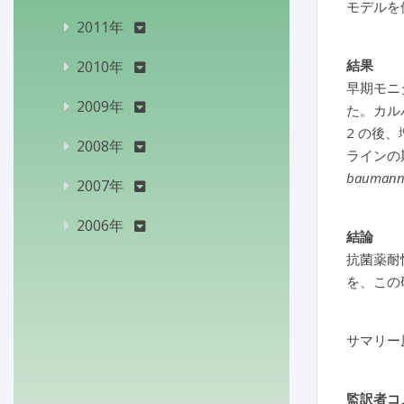
モデルを
2011年
結果
2010年
早期モニ
2009年
た。カル
2 の後
2008年
ラインの
baumann
2007年
2006年
結論
抗菌薬耐
を、この
サマリー
監訳者コ