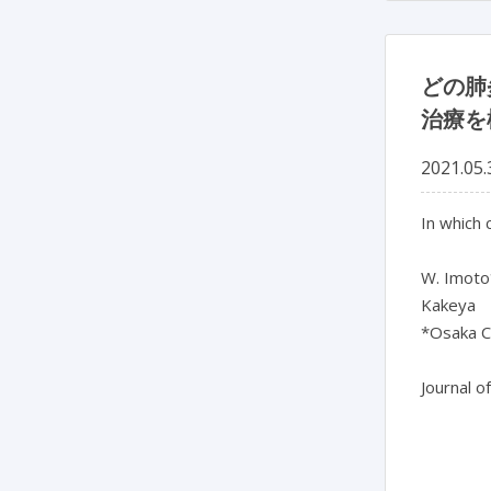
どの肺
治療を
2021.05.
In which
W. Imoto*
Kakeya
*Osaka Ci
Journal o