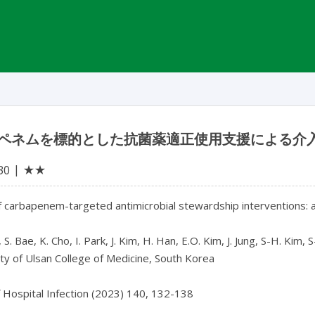
ペネムを標的とした抗菌薬適正使用支援による介
★★
30
 carbapenem-targeted antimicrobial stewardship interventions: an
 S. Bae, K. Cho, I. Park, J. Kim, H. Han, E.O. Kim, J. Jung, S-H. Kim, S
ty of Ulsan College of Medicine, South Korea

f Hospital Infection (2023) 140, 132-138
