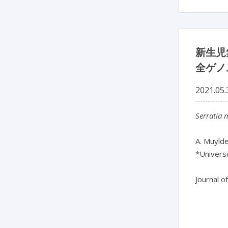
新生児
全ゲノ
2021.05.
Serratia 
A. Muylde
*Universi
Journal o