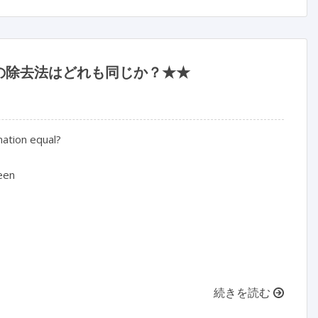
ンの除去法はどれも同じか？★★
ation equal?

een

続きを読む