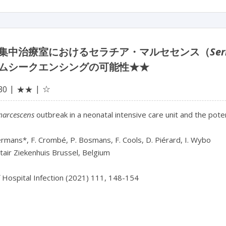
集中治療室におけるセラチア・マルセセンス（
Ser
ムシークエンシングの可能性★★
☆
30
★★
marcescens
outbreak in a neonatal intensive care unit and the po
rmans*, F. Crombé, P. Bosmans, F. Cools, D. Piérard, I. Wybo
tair Ziekenhuis Brussel, Belgium
f Hospital Infection (2021) 111, 148-154