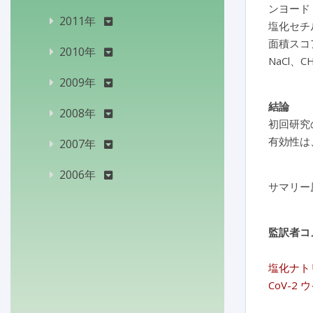
ンヨード
2011年
塩化セチ
面積スコ
2010年
NaCl、
2009年
結論
2008年
初回研究
有効性は
2007年
2006年
サマリー
監訳者コ
塩化ナト
CoV-