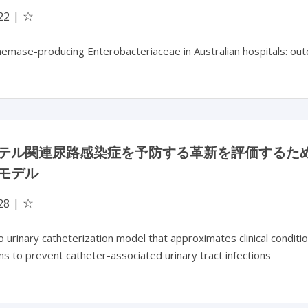
☆
22
mase-producing Enterobacteriaceae in Australian hospitals: outc
テル関連尿路感染症を予防する革新を評価するた
モデル
☆
28
ro urinary catheterization model that approximates clinical conditio
ns to prevent catheter-associated urinary tract infections