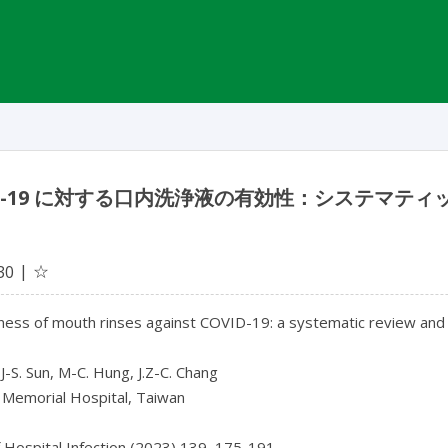
ID-19 に対する口内洗浄液の有効性：システマ
☆
30
eness of mouth rinses against COVID-19: a systematic review and
 J-S. Sun, M-C. Hung, J.Z-C. Chang

Memorial Hospital, Taiwan

f Hospital Infection (2023) 139, 175-191
