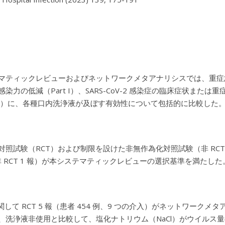
マティックレビューおよびネットワークメタアナリシスでは、重症急性呼
染力の低減（Part I）、SARS-CoV-2 感染症の臨床症状または重症度
t III）に、各種口内洗浄液が及ぼす有効性について包括的に比較した
照試験（RCT）および制限を設けた非無作為化対照試験（非 RCT）を 2
、非 RCT 1 報）が本システマティックレビューの選択基準を満たした
I に関して RCT 5 報（患者 454 例、9 つの介入）がネット
、洗浄液非使用と比較して、
塩化ナトリウム（
NaCl）がウイル