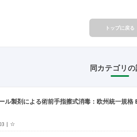
トップに戻る
同カテゴリの
ール製剤による術前手指擦式消毒：欧州統一規格 EN
☆
03