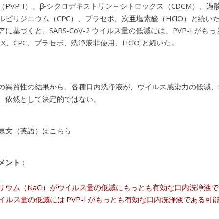
（PVP-I）、β‐シクロデキストリン＋シトロックス（CDCM）、
ルピリジニウム（CPC）、プラセボ、次亜塩素酸（HClO）と続
アに基づくと、SARS-CoV-2 ウイルス量の低減には、PVP-I 
CHX、CPC、プラセボ、洗浄液非使用、HClO と続いた。
の異質性の結果から、各種口内洗浄液が、ウイルス感染力の低減、SAR
、依然として決定的ではない。
原文（英語）はこちら
メント
：
リウム（NaCl）がウイルス量の低減にもっとも有効な口内洗浄液で
2 ウイルス量の低減には PVP-I がもっとも有効な口内洗浄液であ