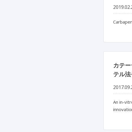
2019.02.
Carbapene
カテー
テル法
2017.09.
An in-vit
innovatio