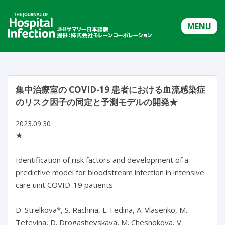
MENU
集中治療室の COVID-19 患者における血流感染症
のリスク因子の同定と予測モデルの開発★
2023.09.30
★
Identification of risk factors and development of a 
predictive model for bloodstream infection in intensive 
care unit COVID-19 patients

D. Strelkova*, S. Rachina, L. Fedina, A. Vlasenko, M. 
Tetevina, D. Drogashevskaya, M. Chesnokova, V. 