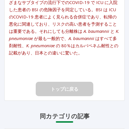
ざまなサブタイプの流行下でのCOVID-19 で ICU に入院
した患者の BSI の危険因子を同定している。BSI は ICU
のCOVID-19 患者によく見られる合併症であり、転帰の
悪化に関連しており、リスクの高い患者を予測すること
は重要である。それにしても分離株は
A. baumannii
と
K.
pneumoniae
が最も一般的で、
A. baumannii
はすべて多
剤耐性、
K. pneumoniae
の 80％はカルバペネム耐性との
記載があり、日本との違いに驚いた。
トップに戻る
同カテゴリの記事