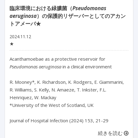
臨床環境における緑膿菌（
Pseudomonas
aeruginosa
）の保護的リザーバーとしてのアカン
トアメーバ★
2024.11.12
★
Acanthamoebae as a protective reservoir for 
Pseudomonas aeruginosa
 in a clinical environment

R. Mooney*, K. Richardson, K. Rodgers, E. Giammarini, 
R. Williams, S. Kelly, N. Amaeze, T. Inkster, F.L. 
Henriquez, W. Mackay

*University of the West of Scotland, UK

続きを読む