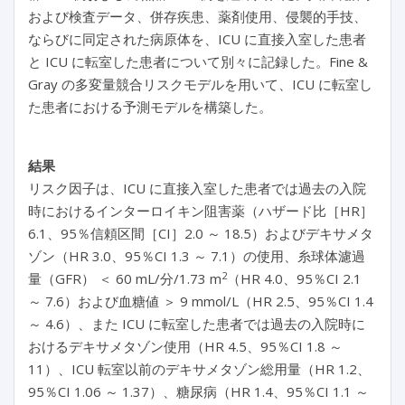
および検査データ、併存疾患、薬剤使用、侵襲的手技、
ならびに同定された病原体を、ICU に直接入室した患者
と ICU に転室した患者について別々に記録した。Fine &
Gray の多変量競合リスクモデルを用いて、ICU に転室し
た患者における予測モデルを構築した。
結果
リスク因子は、ICU に直接入室した患者では過去の入院
時におけるインターロイキン阻害薬（ハザード比［HR］
6.1、95％信頼区間［CI］2.0 ～ 18.5）およびデキサメタ
ゾン（HR 3.0、95％CI 1.3 ～ 7.1）の使用、糸球体濾過
2
量（GFR） ＜ 60 mL/分/1.73 m
（HR 4.0、95％CI 2.1
～ 7.6）および血糖値 ＞ 9 mmol/L（HR 2.5、95％CI 1.4
～ 4.6）、また ICU に転室した患者では過去の入院時に
おけるデキサメタゾン使用（HR 4.5、95％CI 1.8 ～
11）、ICU 転室以前のデキサメタゾン総用量（HR 1.2、
95％CI 1.06 ～ 1.37）、糖尿病（HR 1.4、95％CI 1.1 ～