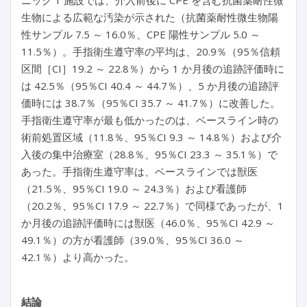
ニック 1 施設では、介入前後に CPE を含む抗菌薬耐性微
生物による広範な汚染が示された（抗菌薬耐性微生物陽
性サンプル 7.5 ～ 16.0％、CPE 陽性サンプル 5.0 ～
11.5％）。手指衛生遵守率の平均は、20.9％（95％信頼
区間［CI］19.2 ～ 22.8％）から 1 か月後の追跡評価時に
は 42.5％（95％CI 40.4 ～ 44.7％）、5 か月後の追跡評
価時には 38.7％（95％CI 35.7 ～ 41.7％）に改善した。
手指衛生遵守率が最も低かったのは、ベースライン時の
術前処置区域（11.8％、95％CI 9.3 ～ 14.8％）および介
入後の集中治療室（28.8％、95％CI 23.3 ～ 35.1％）で
あった。手指衛生遵守率は、ベースラインでは獣医
（21.5％、95％CI 19.0 ～ 24.3％）および看護師
（20.2％、95％CI 17.9 ～ 22.7％）で同様であったが、1
か月後の追跡評価時には獣医（46.0％、95％CI 42.9 ～
49.1％）の方が看護師（39.0％、95％CI 36.0 ～
42.1％）より高かった。
結論