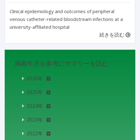
Clinical epidemiology and outcomes of peripheral
venous catheter-related bloodstream infections at a
university-affiliated hospital
続きを読む
掲載年月を参考にサマリーを読む
2026年
2025年
2024年
2023年
2022年