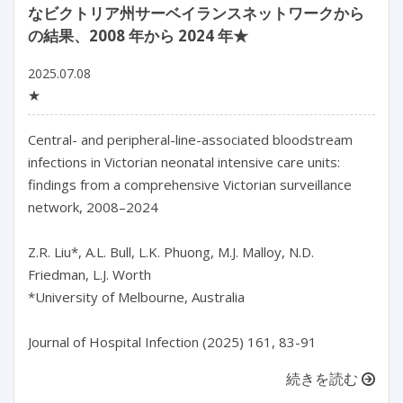
なビクトリア州サーベイランスネットワークから
の結果、2008 年から 2024 年★
2025.07.08
★
Central- and peripheral-line-associated bloodstream 
infections in Victorian neonatal intensive care units: 
findings from a comprehensive Victorian surveillance 
network, 2008–2024

Z.R. Liu*, A.L. Bull, L.K. Phuong, M.J. Malloy, N.D. 
Friedman, L.J. Worth

*University of Melbourne, Australia

続きを読む