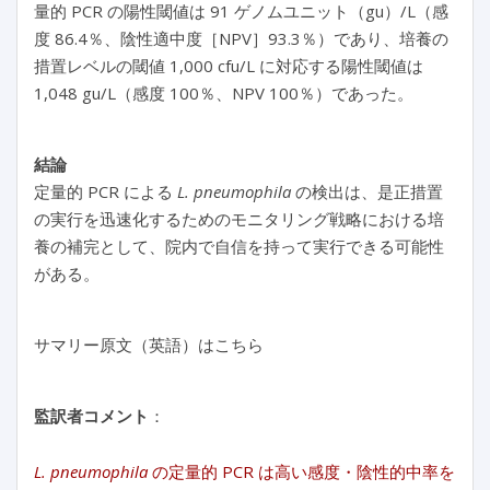
量的 PCR の陽性閾値は 91 ゲノムユニット（gu）/L（感
度 86.4％、陰性適中度［NPV］93.3％）であり、培養の
措置レベルの閾値 1,000 cfu/L に対応する陽性閾値は
1,048 gu/L（感度 100％、NPV 100％）であった。
結論
定量的 PCR による
L. pneumophila
の検出は、是正措置
の実行を迅速化するためのモニタリング戦略における培
養の補完として、院内で自信を持って実行できる可能性
がある。
サマリー原文（英語）はこちら
監訳者コメント
：
L. pneumophila
の定量的 PCR は高い感度・陰性的中率を