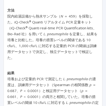
方法
院内給湯設備から熱水サンプル（
N
＝ 459）を採取し
®
た。iQ-Check
Quanti リアルタイム PCR 定量キット
®
（iQ-Check
Quanti real-time PCR Quantification kits、
Bio-Rad 社）を用いて
L. pneumophila
を定量し、結果を
培養と比較した。培養の措置レベルの閾値である 10
cfu/L、1,000 cfu/L に対応する定量的 PCR の閾値は訓練
用データセットで決定し、独立データセットで検証し
た。
結果
培養および定量的 PCR で測定した
L. pneumophila
の濃
度は、訓練用データセット（Spearman の相関係数
ρ
＝
0.687、
P
＜ 0.0001）と検証用データセット（
ρ
＝
0.661、
P
＜ 0.0001）の両方と相関していた。培養の措
置レベルの閾値 10 cfu/L に対応する
L. pneumophila
の定