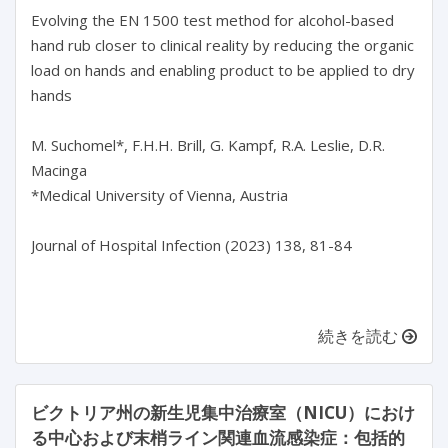
Evolving the EN 1500 test method for alcohol-based 
hand rub closer to clinical reality by reducing the organic 
load on hands and enabling product to be applied to dry 
hands

M. Suchomel*, F.H.H. Brill, G. Kampf, R.A. Leslie, D.R. 
Macinga

*Medical University of Vienna, Austria

Journal of Hospital Infection (2023) 138, 81-84

続きを読む
ビクトリア州の新生児集中治療室（NICU）におけ
る中心および末梢ライン関連血流感染症：包括的