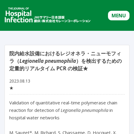
MENU
院内給水設備におけるレジオネラ・ニューモフィ
ラ（
Legionella pneumophila
）を検出するための
定量的リアルタイム PCR の検証★
2023.08.13
★
Validation of quantitative real-time polymerase chain 
reaction for detection of 
Legionella pneumophila
 in 
hospital water networks

M. Sauget*, M. Richard, S. Chassagne, D. Hocquet, X. 