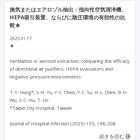
換気またはエアロゾル抽出：指向性空気清浄機、
HEPA吸引装置、ならびに陰圧環境の有効性の比
較★
2025.01.17
★
Ventilation or aerosol extraction: comparing the efficacy 
of directional air purifiers, HEPA evacuators and 
negative-pressure environments

T-Y. Hung*, S-H. Yu, Y-C. Chen, Y-C. Su, H-L. Chen, B-H. 
Wu, S-C. Hu, T. Lin

*Taipei City Hospital, Taiwan

続きを読む