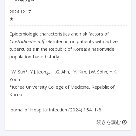
2024.12.17
★
Epidemiologic characteristics and risk factors of 
Clostridioides difficile
 infection in patients with active 
tuberculosis in the Republic of Korea: a nationwide 
population-based study

J.W. Suh*, Y.J. Jeong, H.G. Ahn, J.Y. Kim, J.W. Sohn, Y.K. 
Yoon

*Korea University College of Medicine, Republic of 
Korea

続きを読む