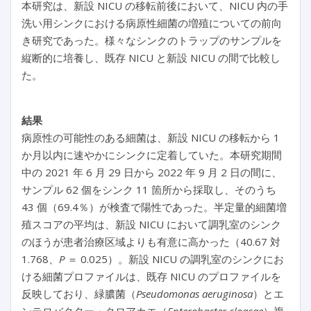
本研究は、新設 NICU の移転前後において、NICU 内の手
洗い用シンクにおける病原性細菌の増殖についての前向
き研究であった。様々なシンクのトラップのサンプルを
縦断的に培養し、既存 NICU と新設 NICU の間で比較し
た。
結果
病原性の可能性のある細菌は、新設 NICU の移転から 1
か月以内に速やかにシンクに定着していた。本研究期間
中の 2021 年 6 月 29 日から 2022 年 9 月 2 日の間に、
サンプル 62 個をシンク 11 箇所から採取し、そのうち
43 個（69.4％）が検査で陽性であった。半定量的細菌増
殖スコアの平均は、新設 NICU において調乳室のシンク
のほうが患者治療区域よりも有意に高かった（40.67 対
1.768、
P
＝ 0.025）。新設 NICU の調乳室のシンクにお
ける細菌プロファイルは、既存 NICU のプロファイルを
反映しており、緑膿菌（
Pseudomonas aeruginosa
）とエ