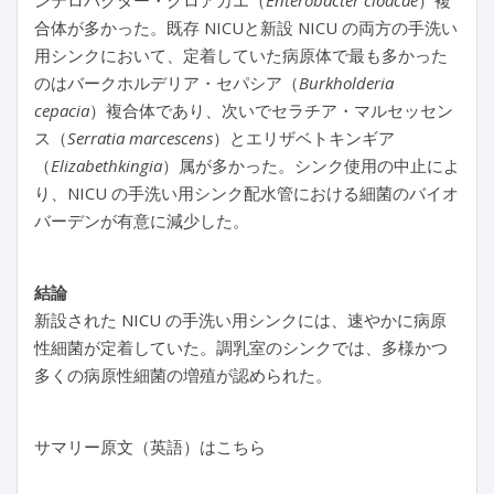
ンテロバクター・クロアカエ（
Enterobacter cloacae
）複
合体が多かった。既存 NICUと新設 NICU の両方の手洗い
用シンクにおいて、定着していた病原体で最も多かった
のはバークホルデリア・セパシア（
Burkholderia
cepacia
）複合体であり、次いでセラチア・マルセッセン
ス（
Serratia marcescens
）とエリザベトキンギア
（
Elizabethkingia
）属が多かった。シンク使用の中止によ
り、NICU の手洗い用シンク配水管における細菌のバイオ
バーデンが有意に減少した。
結論
新設された NICU の手洗い用シンクには、速やかに病原
性細菌が定着していた。調乳室のシンクでは、多様かつ
多くの病原性細菌の増殖が認められた。
サマリー原文（英語）はこちら