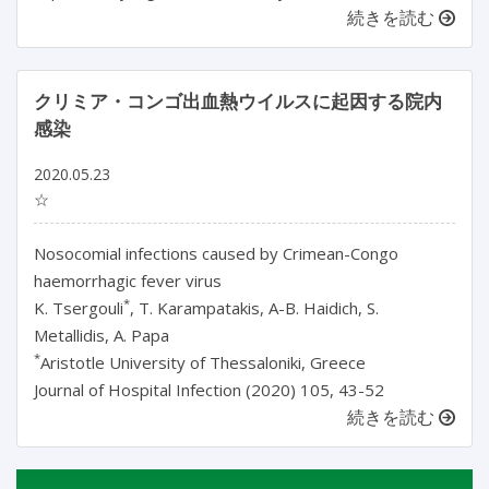
続きを読む
クリミア・コンゴ出血熱ウイルスに起因する院内
感染
2020.05.23
☆
Nosocomial infections caused by Crimean-Congo
haemorrhagic fever virus
*
K. Tsergouli
, T. Karampatakis, A-B. Haidich, S.
Metallidis, A. Papa
*
Aristotle University of Thessaloniki, Greece
Journal of Hospital Infection (2020) 105, 43-52
続きを読む