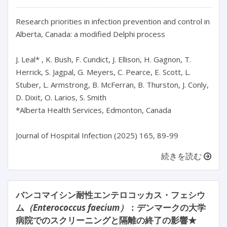
Research priorities in infection prevention and control in 
Alberta, Canada: a modified Delphi process

J. Leal* , K. Bush, F. Cundict, J. Ellison, H. Gagnon, T. 
Herrick, S. Jagpal, G. Meyers, C. Pearce, E. Scott, L. 
Stuber, L. Armstrong, B. McFerran, B. Thurston, J. Conly, 
D. Dixit, O. Larios, S. Smith

*Alberta Health Services, Edmonton, Canada

続きを読む
バンコマイシン耐性エンテロコッカス・フェシウ
ム
（Enterococcus faecium）
：デンマークの大学
病院でのスクリーニングと隔離の終了の影響★