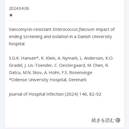
2024.04.06
★
Vancomycin-resistant 
Enterococcus faecium
: impact of 
ending screening and isolation in a Danish University 
hospital

S.G.K. Hansen*, K. Klein, A. Nymark, L. Andersen, K.O. 
Gradel, J. Lis-Toender, C. Oestergaard, M. Chen, R. 
Datcu, M.N. Skov, A. Holm, F.S. Rosenvinge

*Odense University Hospital, Denmark

Journal of Hospital Infection (2024) 146, 82-92

続きを読む