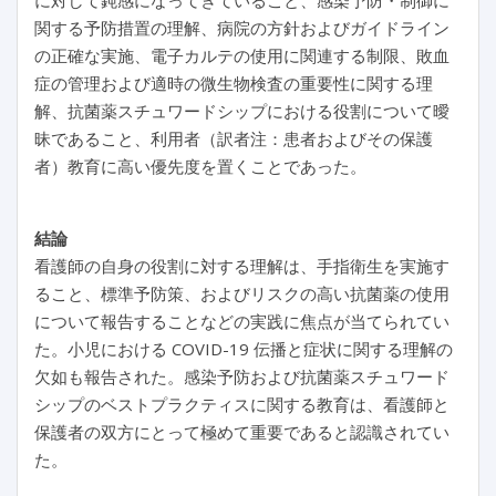
に対して鈍感になってきていること、感染予防・制御に
関する予防措置の理解、病院の方針およびガイドライン
の正確な実施、電子カルテの使用に関連する制限、敗血
症の管理および適時の微生物検査の重要性に関する理
解、抗菌薬スチュワードシップにおける役割について曖
昧であること、利用者（訳者注：患者およびその保護
者）教育に高い優先度を置くことであった。
結論
看護師の自身の役割に対する理解は、手指衛生を実施す
ること、標準予防策、およびリスクの高い抗菌薬の使用
について報告することなどの実践に焦点が当てられてい
た。小児における COVID-19 伝播と症状に関する理解の
欠如も報告された。感染予防および抗菌薬スチュワード
シップのベストプラクティスに関する教育は、看護師と
保護者の双方にとって極めて重要であると認識されてい
た。