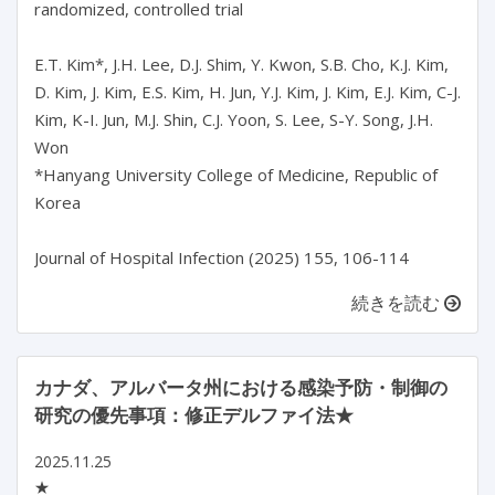
randomized, controlled trial

E.T. Kim*, J.H. Lee, D.J. Shim, Y. Kwon, S.B. Cho, K.J. Kim, 
D. Kim, J. Kim, E.S. Kim, H. Jun, Y.J. Kim, J. Kim, E.J. Kim, C-J. 
Kim, K-I. Jun, M.J. Shin, C.J. Yoon, S. Lee, S-Y. Song, J.H. 
Won

*Hanyang University College of Medicine, Republic of 
Korea

続きを読む
カナダ、アルバータ州における感染予防・制御の
研究の優先事項：修正デルファイ法★
2025.11.25
★