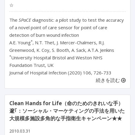
☆
The
SPaCE
diagnostic: a pilot study to test the accuracy
of a novel point of care sensor for point of care
detection of burn wound infection
*
A.E. Young
, N.T. Thet, J. Mercer-Chalmers, R.J.
Greenwood, K. Coy, S. Booth, A. Sack, A.T.A. Jenkins
*
University Hospital Bristol and Weston NHS
Foundation Trust, UK
Journal of Hospital Infection (2020) 106, 726-733
続きを読む
Clean Hands for Life（命のためのきれいな手）
邃｢：ソーシャル・マーケティングの手法を用いた
大規模多施設多角的な手指衛生キャンペーン★★
2010.03.31