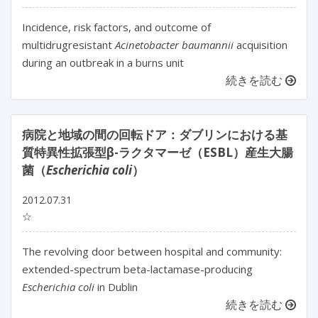
Incidence, risk factors, and outcome of
multidrugresistant
Acinetobacter baumannii
acquisition
during an outbreak in a burns unit
続きを読む
病院と地域の間の回転ドア：ダブリンにおける基
質特異性拡張型β-ラクタマーゼ（ESBL）産生大腸
菌（
Escherichia coli
）
2012.07.31
☆
The revolving door between hospital and community:
extended-spectrum beta-lactamase-producing
Escherichia coli
in Dublin
続きを読む