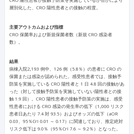
CRO 陽性患者が接触予防策を実施しているか否かにより
層別化した、CRO 陽性患者との接触の程度。
主要アウトカムおよび指標
CRO 保菌率および新規保菌者数（新規 CRO 感染者
数）。
結果
病棟入院2,193 例中、126 例（5.8％）の患者に CRO の
保菌または感染が認められた。感受性患者では、接触予
防策を実施している CRO 陽性者と 1 日 4.8 回の接触があ
った（対して接触予防策を実施していない陽性者との接
触 1.9 回）。CRO 陽性患者の接触予防策の実施は、感受
性患者における CRO 感染の発生率の低下（1,000 リスク
患者日あたり 7.4 対 93.5）およびオッズの低下（aOR
0.03、95％CrI 0.01 ～ 0.17）に関連しており、推定絶対
リスク低下は 9.0％（95％CrI 7.6 ～ 9.2％）となった。