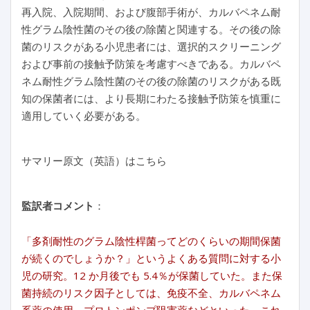
再入院、入院期間、および腹部手術が、カルバペネム耐
性グラム陰性菌のその後の除菌と関連する。その後の除
菌のリスクがある小児患者には、選択的スクリーニング
および事前の接触予防策を考慮すべきである。カルバペ
ネム耐性グラム陰性菌のその後の除菌のリスクがある既
知の保菌者には、より長期にわたる接触予防策を慎重に
適用していく必要がある。
サマリー原文（英語）はこちら
監訳者コメント
：
「多剤耐性のグラム陰性桿菌ってどのくらいの期間保菌
が続くのでしょうか？」というよくある質問に対する小
児の研究。12 か月後でも 5.4％が保菌していた。また保
菌持続のリスク因子としては、免疫不全、カルバペネム
系薬の使用、プロトンポンプ阻害薬などといった、これ