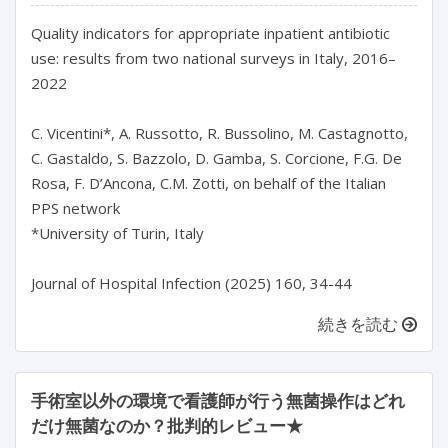
Quality indicators for appropriate inpatient antibiotic 
use: results from two national surveys in Italy, 2016–
2022

C. Vicentini*, A. Russotto, R. Bussolino, M. Castagnotto, 
C. Gastaldo, S. Bazzolo, D. Gamba, S. Corcione, F.G. De 
Rosa, F. D’Ancona, C.M. Zotti, on behalf of the Italian 
PPS network

*University of Turin, Italy

続きを読む
手術室以外の環境で看護師が行う無菌操作はどれ
だけ無菌なのか？批判的レビュー★