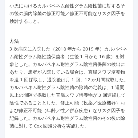
小児におけるカルバペネム耐性グラム陰性菌に対するそ
の後の腸内除菌の修正可能／修正不可能なリスク因子を
検討すること。
方法
3 次病院に入院した（2018 年から 2019 年）カルバペネ
ム耐性グラム陰性菌保菌者（生後 1 日から 16 歳）を対
象とした。カルバペネム耐性グラム陰性菌保菌の検出に
あたり、患者が入院している場合は、直腸スワブ培養物
を週 1 回採取し、退院後は月 1 回、12 か月間採取した。
カルバペネム耐性グラム陰性菌の除菌の定義は、1 週間
以上の間隔で採取した直腸スワブ培養物が 3 回連続して
陰性であることとした。修正可能（投薬／医療機器）お
よび修正不可能（年齢／性／併存疾患）なリスク因子を
記録した。カルバペネム耐性グラム陰性菌のその後の除
菌に対して Cox 回帰分析を実施した。