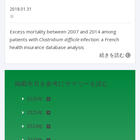
2018.01.31
☆
Excess mortality between 2007 and 2014 among
patients with
Clostridium difficile
infection: a French
health insurance database analysis
続きを読む
掲載年月を参考にサマリーを読む
2026年
2025年
2024年