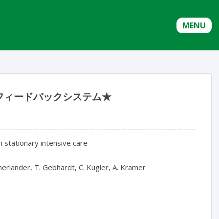
MENU
フィードバックシステム★
 stationary intensive care

erlander, T. Gebhardt, C. Kugler, A. Kramer
