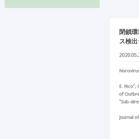
閉鎖環
ス検出
2020.05.
Norovirus
*
E. Rico
,
of Outbre
*
Sub-dire
Journal o