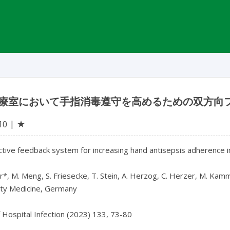
療室において手指消毒遵守を高めるための双方向
★
10
ctive feedback system for increasing hand antisepsis adherence in
r*, M. Meng, S. Friesecke, T. Stein, A. Herzog, C. Herzer, M. Kamm
ity Medicine, Germany

f Hospital Infection (2023) 133, 73-80
