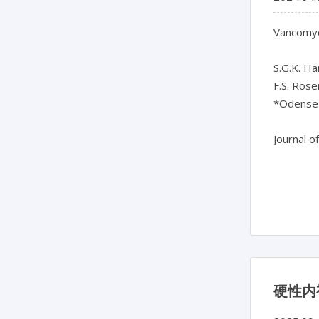
Vancomyc
S.G.K. Ha
F.S. Rose
*Odense 
Journal o
硬性内