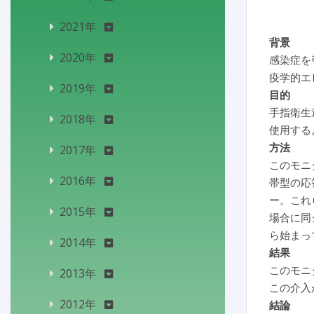
2021年
背景
2020年
感染症を
疫学的エ
2019年
目的
手指衛生
2018年
使用する
方法
2017年
このモニ
2016年
帯型の応
ー。これ
2015年
場合に同
ら始まっ
2014年
結果
このモニ
2013年
この介入
2012年
結論