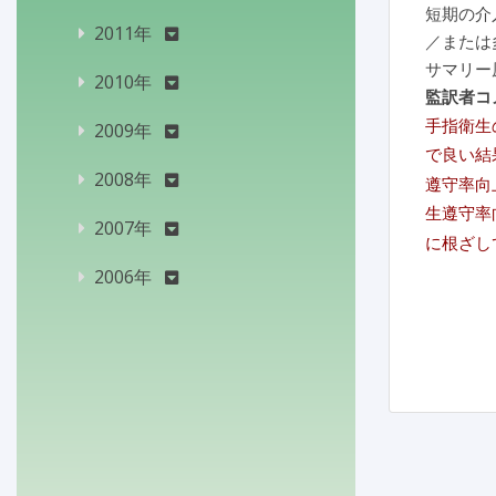
短期の介
2011年
／または
サマリー
2010年
監訳者コ
手指衛生
2009年
で良い結
2008年
遵守率向
生遵守率
2007年
に根ざし
2006年