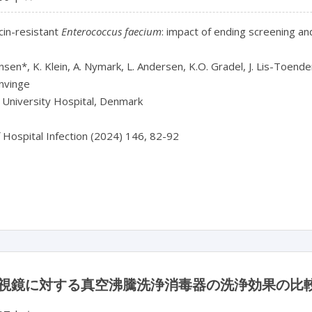
in-resistant 
Enterococcus faecium
: impact of ending screening and
nsen*, K. Klein, A. Nymark, L. Andersen, K.O. Gradel, J. Lis-Toende
nvinge

University Hospital, Denmark

f Hospital Infection (2024) 146, 82-92

視鏡に対する真空沸騰洗浄消毒器の洗浄効果の比