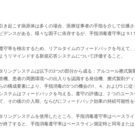
引き起こす病原体は多くの場合、医療従事者の手指を介して伝播さ
ビデンスがある。様々な因子に依存するが、手指消毒遵守率は 9.1％
遵守率を検出するため、リアルタイムのフィードバックを与えて、
ようリマインドする新規応答システムについて評価すること。
タリングシステムは以下の3つの部分から成る：アルコール擦式製
答機、患者の周囲環境への出入りを認識する発信機、擦式製剤ディ
らの構成要素により、手指消毒の5つの機会の1、4、および5 に
システムはフィードバックを与える。遵守の評価は、2 つのユース
て、その後の介入期、ならびにフィードバック効果の持続可能性を
タリングシステムを使用したところ、手指消毒遵守率はベースライン
が終了すると、手指消毒遵守率はベースライン測定時と同等または