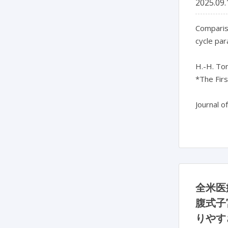
2025.09.
Compariso
cycle par
H.-H. Tong
*The Firs
全米医療
腹式子
りやす