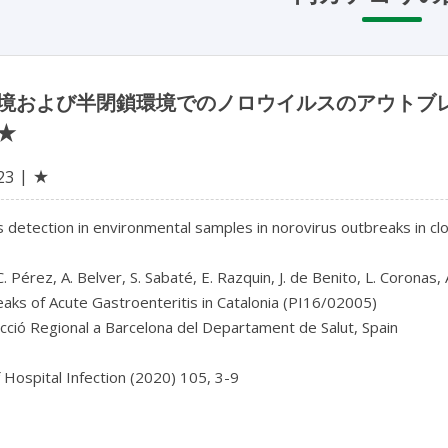
境および半閉鎖環境でのノロウイルスのアウトブ
★
★
23
 detection in environmental samples in norovirus outbreaks in c
 C. Pérez, A. Belver, S. Sabaté, E. Razquin, J. de Benito, L. Coron
aks of Acute Gastroenteritis in Catalonia (PI16/02005)
cció Regional a Barcelona del Departament de Salut, Spain
f Hospital Infection (2020) 105, 3-9